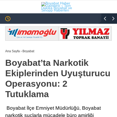
19.6
°
SINOP
GALERİ
VİDEO
SINOP
Ana Sayfa
›
Boyabat
SIYASET
Boyabat’ta Narkotik
GENEL
Ekiplerinden Uyuşturucu
SPOR
Operasyonu: 2
SERVISLER
Tutuklama
Boyabat İlçe Emniyet Müdürlüğü, Boyabat
narkotik suçlarla mücadele büro amirliği