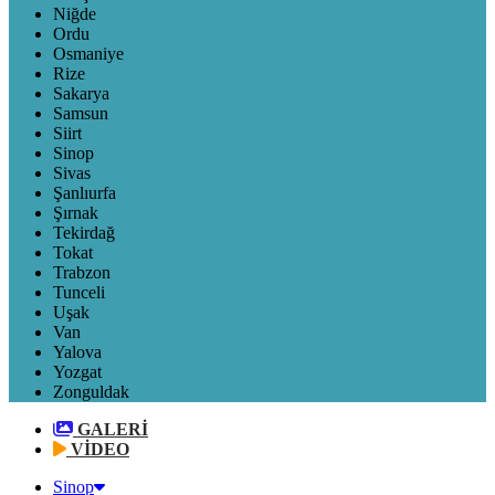
Niğde
Ordu
Osmaniye
Rize
Sakarya
Samsun
Siirt
Sinop
Sivas
Şanlıurfa
Şırnak
Tekirdağ
Tokat
Trabzon
Tunceli
Uşak
Van
Yalova
Yozgat
Zonguldak
GALERİ
VİDEO
Sinop