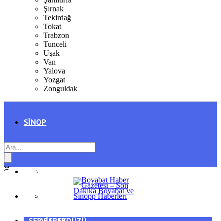
Şırnak
Tekirdağ
Tokat
Trabzon
Tunceli
Uşak
Van
Yalova
Yozgat
Zonguldak
SINOP
SIYASET
BOYABAT
GENEL
DURAĞAN
SPOR
AYANCIK
SERVISLER
SARAYDÜZÜ