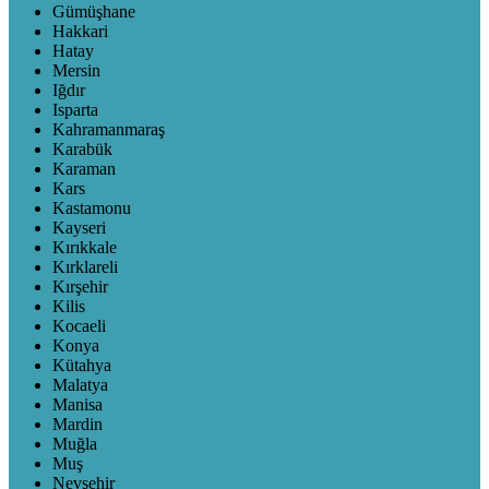
Gümüşhane
Hakkari
Hatay
Mersin
Iğdır
Isparta
Kahramanmaraş
Karabük
Karaman
Kars
Kastamonu
Kayseri
Kırıkkale
Kırklareli
Kırşehir
Kilis
Kocaeli
Konya
Kütahya
Malatya
Manisa
Mardin
Muğla
Muş
Nevşehir