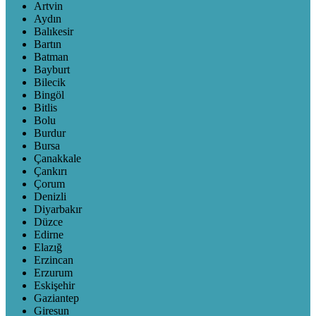
Artvin
Aydın
Balıkesir
Bartın
Batman
Bayburt
Bilecik
Bingöl
Bitlis
Bolu
Burdur
Bursa
Çanakkale
Çankırı
Çorum
Denizli
Diyarbakır
Düzce
Edirne
Elazığ
Erzincan
Erzurum
Eskişehir
Gaziantep
Giresun