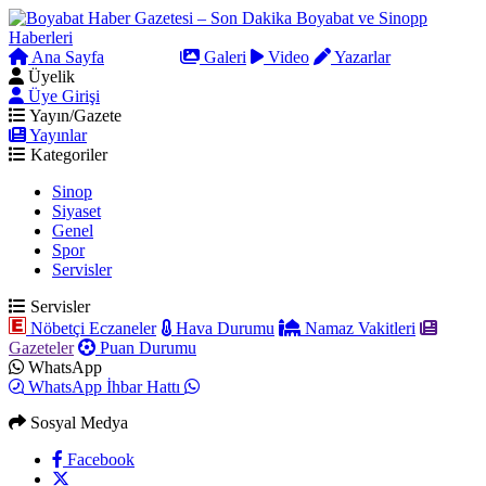
Ana Sayfa
Arama
Galeri
Video
Yazarlar
Üyelik
Üye Girişi
Yayın/Gazete
Yayınlar
Kategoriler
Sinop
Siyaset
Genel
Spor
Servisler
Servisler
Nöbetçi Eczaneler
Hava Durumu
Namaz Vakitleri
Gazeteler
Puan Durumu
WhatsApp
WhatsApp İhbar Hattı
Sosyal Medya
Facebook