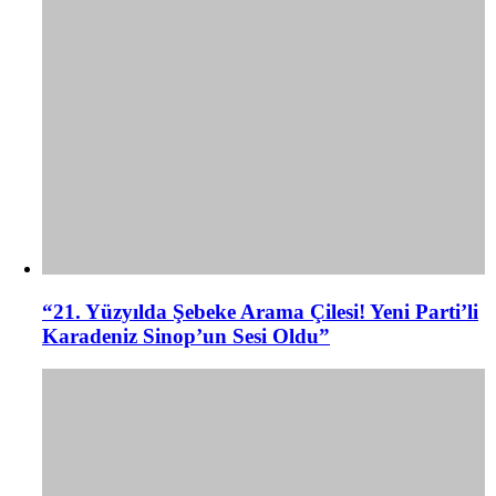
“21. Yüzyılda Şebeke Arama Çilesi! Yeni Parti’li
Karadeniz Sinop’un Sesi Oldu”