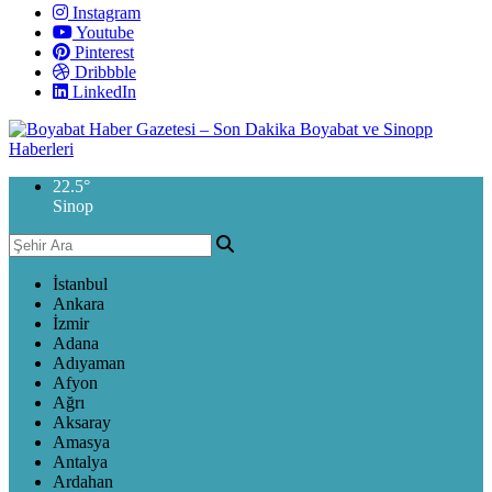
Instagram
Youtube
Pinterest
Dribbble
LinkedIn
22.5
°
Sinop
İstanbul
Ankara
İzmir
Adana
Adıyaman
Afyon
Ağrı
Aksaray
Amasya
Antalya
Ardahan