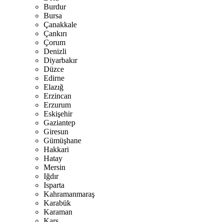
Burdur
Bursa
Çanakkale
Çankırı
Çorum
Denizli
Diyarbakır
Düzce
Edirne
Elazığ
Erzincan
Erzurum
Eskişehir
Gaziantep
Giresun
Gümüşhane
Hakkari
Hatay
Mersin
Iğdır
Isparta
Kahramanmaraş
Karabük
Karaman
Kars