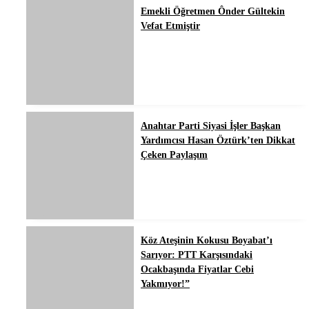
Emekli Öğretmen Ônder Gültekin
Vefat Etmiştir
Anahtar Parti Siyasi İşler Başkan
Yardımcısı Hasan Öztürk’ten Dikkat
Çeken Paylaşım
Köz Ateşinin Kokusu Boyabat’ı
Sarıyor: PTT Karşısındaki
Ocakbaşında Fiyatlar Cebi
Yakmıyor!”