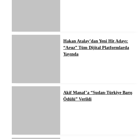
Hakan Atalay’dan Yeni Hit Adayı:
“Arsız” Tüm Dijital Platformlarda
Yayında
Akif Manaf’a “Sudan-Türkiye Barış
Ödülü” Verildi