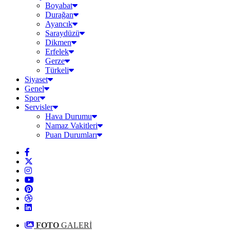
Boyabat
Durağan
Ayancık
Saraydüzü
Dikmen
Erfelek
Gerze
Türkeli
Siyaset
Genel
Spor
Servisler
Hava Durumu
Namaz Vakitleri
Puan Durumları
FOTO
GALERİ