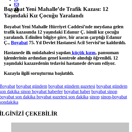
Boyabat Yeni Mahalle’de Trafik Kazası: 12
Yaşındaki Kız Çocuğu Yaralandı
Boyabat Yeni Mahalle Hürriyet Caddesi’nde meydana gelen
trafik kazasında 12 yaşındaki Edanur Ç. isimli kız çocuğu
yaralandı. Edinilen bilgiye göre, bir aracın çarptığı Edanur
Ç.,
Boyabat
75. Yıl Devlet Hastanesi Acil Servisi’ne kaldırıldı.
Hastanede ilk müdahalesi yapılan
küçük kızın
, pansuman
işlemlerinin ardından genel kontrole alındığı öğrenildi. 12
yaşındaki kazazedenin tedavisi hastanede devam ediyor.
Kazayla ilgili soruşturma başlatıldı.
Boyabat
boyabat gündem
boyabat gündem gazetesi
boyabat gündem
son dakika sinop boyabat haberler
boyabat haber
boyabat sinop
boyabat son dakika boyabat gazetesi son dakika
sinop
sinop-boyabat
sondakika
İLGİNİZİ
ÇEKEBİLİR