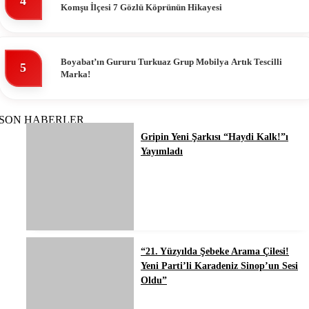
4
Komşu İlçesi 7 Gözlü Köprünün Hikayesi
Boyabat’ın Gururu Turkuaz Grup Mobilya Artık Tescilli
5
Marka!
SON HABERLER
Gripin Yeni Şarkısı “Haydi Kalk!”ı
Yayımladı
“21. Yüzyılda Şebeke Arama Çilesi!
Yeni Parti’li Karadeniz Sinop’un Sesi
Oldu”