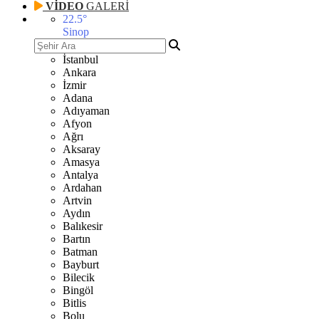
VİDEO
GALERİ
22.5
°
Sinop
İstanbul
Ankara
İzmir
Adana
Adıyaman
Afyon
Ağrı
Aksaray
Amasya
Antalya
Ardahan
Artvin
Aydın
Balıkesir
Bartın
Batman
Bayburt
Bilecik
Bingöl
Bitlis
Bolu