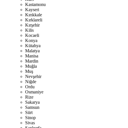
Kastamonu
Kayseri
Kırıkkale
Kırklareli
Kırşehir
Kilis
Kocaeli
Konya
Kütahya
Malatya
Manisa
Mardin
Muğla
Muş
Nevşehir
Niğde
Ordu
Osmaniye
Rize
Sakarya
Samsun
Siirt
Sinop
Sivas
Şanlıurfa