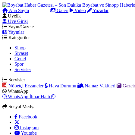
Ana Sayfa
Arama
Galeri
Video
Yazarlar
Üyelik
Üye Girişi
Yayın/Gazete
Yayınlar
Kategoriler
Sinop
Siyaset
Genel
Spor
Servisler
Servisler
Nöbetçi Eczaneler
Hava Durumu
Namaz Vakitleri
Gazete
WhatsApp
WhatsApp İhbar Hattı
Sosyal Medya
Facebook
Instagram
Youtube