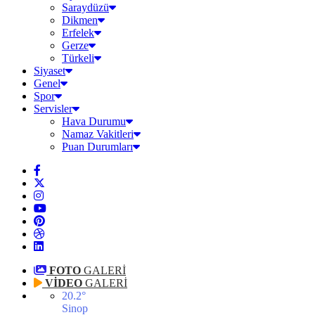
Saraydüzü
Dikmen
Erfelek
Gerze
Türkeli
Siyaset
Genel
Spor
Servisler
Hava Durumu
Namaz Vakitleri
Puan Durumları
FOTO
GALERİ
VİDEO
GALERİ
20.2
°
Sinop