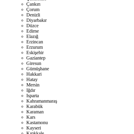
Çankırı
Çorum
Denizli
Diyarbakır
Düzce
Edirne
Elazığ
Erzincan
Erzurum
Eskişehir
Gaziantep
Giresun
Gümüşhane
Hakkari
Hatay
Mersin
Iğdır
Isparta
Kahramanmaraş
Karabük
Karaman
Kars
Kastamonu
Kayseri
Kırıkkale