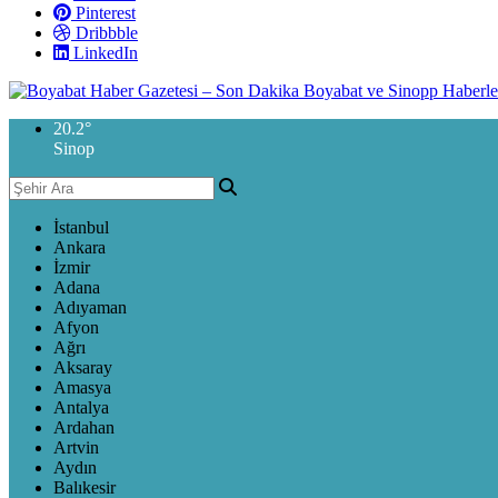
Pinterest
Dribbble
LinkedIn
20.2
°
Sinop
İstanbul
Ankara
İzmir
Adana
Adıyaman
Afyon
Ağrı
Aksaray
Amasya
Antalya
Ardahan
Artvin
Aydın
Balıkesir