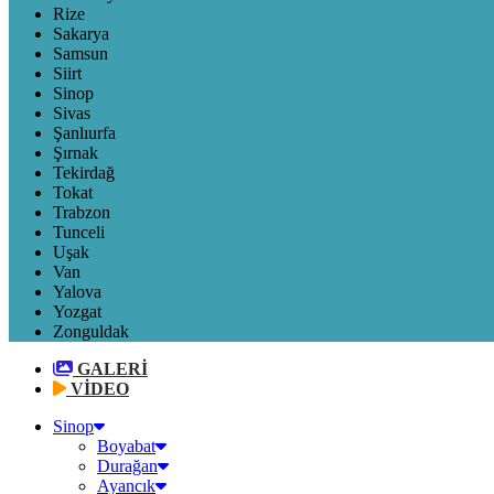
Rize
Sakarya
Samsun
Siirt
Sinop
Sivas
Şanlıurfa
Şırnak
Tekirdağ
Tokat
Trabzon
Tunceli
Uşak
Van
Yalova
Yozgat
Zonguldak
GALERİ
VİDEO
Sinop
Boyabat
Durağan
Ayancık