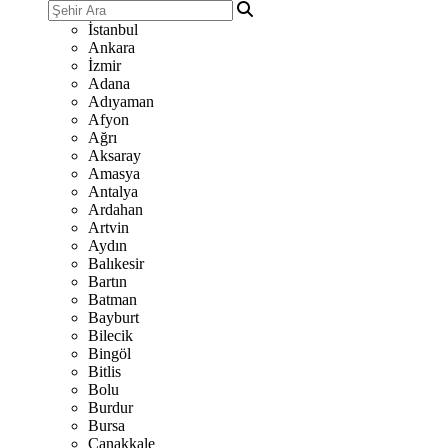
İstanbul
Ankara
İzmir
Adana
Adıyaman
Afyon
Ağrı
Aksaray
Amasya
Antalya
Ardahan
Artvin
Aydın
Balıkesir
Bartın
Batman
Bayburt
Bilecik
Bingöl
Bitlis
Bolu
Burdur
Bursa
Çanakkale