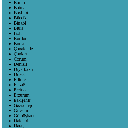
Bartın
Batman
Bayburt
Bilecik
Bingöl
Bitlis
Bolu
Burdur
Bursa
Çanakkale
Çankırı
Çorum
Denizli
Diyarbakır
Düzce
Edirne
Elazığ
Erzincan
Erzurum
Eskişehir
Gaziantep
Giresun
Gümüşhane
Hakkari
Hatay