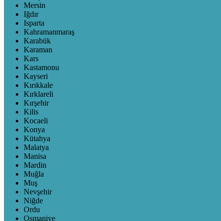
Mersin
Iğdır
Isparta
Kahramanmaraş
Karabük
Karaman
Kars
Kastamonu
Kayseri
Kırıkkale
Kırklareli
Kırşehir
Kilis
Kocaeli
Konya
Kütahya
Malatya
Manisa
Mardin
Muğla
Muş
Nevşehir
Niğde
Ordu
Osmaniye