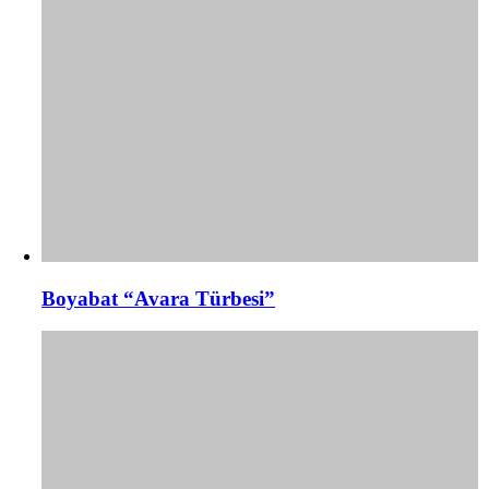
Boyabat “Avara Türbesi”