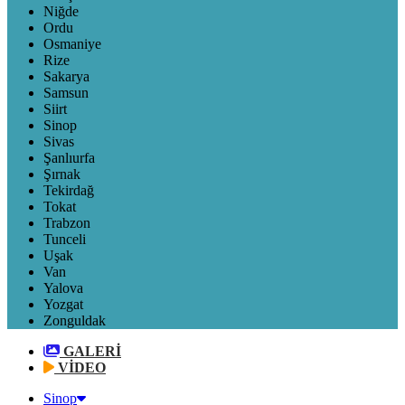
Niğde
Ordu
Osmaniye
Rize
Sakarya
Samsun
Siirt
Sinop
Sivas
Şanlıurfa
Şırnak
Tekirdağ
Tokat
Trabzon
Tunceli
Uşak
Van
Yalova
Yozgat
Zonguldak
GALERİ
VİDEO
Sinop