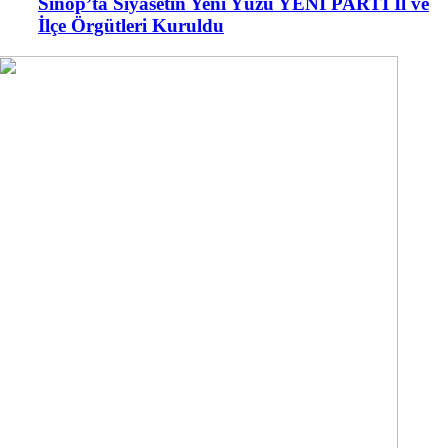
Sinop’ta Siyasetin Yeni Yüzü YENİ PARTİ İl ve
İlçe Örgütleri Kuruldu