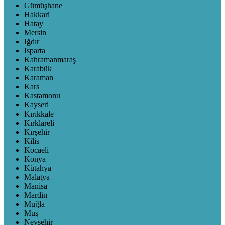
Gümüşhane
Hakkari
Hatay
Mersin
Iğdır
Isparta
Kahramanmaraş
Karabük
Karaman
Kars
Kastamonu
Kayseri
Kırıkkale
Kırklareli
Kırşehir
Kilis
Kocaeli
Konya
Kütahya
Malatya
Manisa
Mardin
Muğla
Muş
Nevşehir