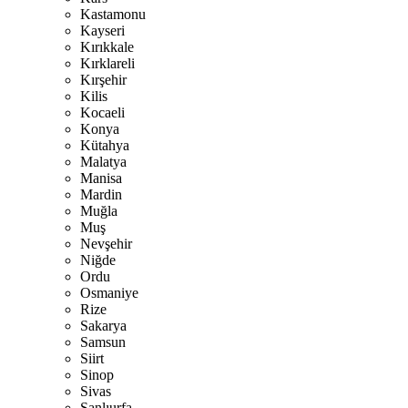
Kastamonu
Kayseri
Kırıkkale
Kırklareli
Kırşehir
Kilis
Kocaeli
Konya
Kütahya
Malatya
Manisa
Mardin
Muğla
Muş
Nevşehir
Niğde
Ordu
Osmaniye
Rize
Sakarya
Samsun
Siirt
Sinop
Sivas
Şanlıurfa