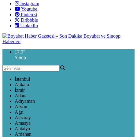
Instagram
Youtube
Pinterest
Dribbble
LinkedIn
17.9
°
Sinop
İstanbul
Ankara
İzmir
Adana
Adıyaman
Afyon
Ağrı
Aksaray
Amasya
Antalya
Ardahan