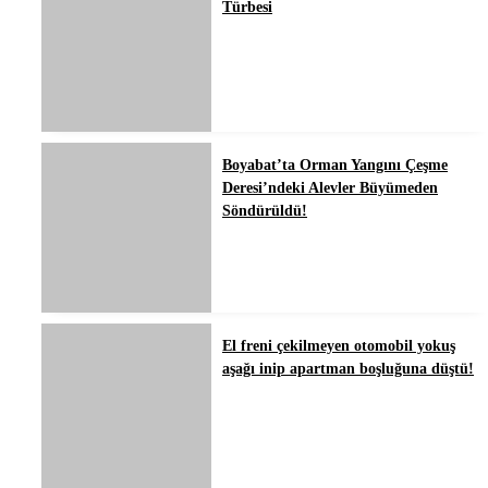
Türbesi
Boyabat’ta Orman Yangını Çeşme
Deresi’ndeki Alevler Büyümeden
Söndürüldü!
El freni çekilmeyen otomobil yokuş
aşağı inip apartman boşluğuna düştü!