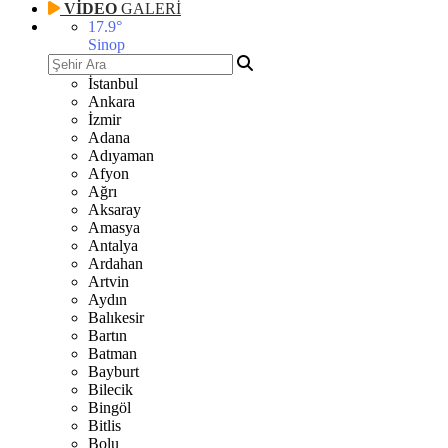
VİDEO
GALERİ
17.9
°
Sinop
İstanbul
Ankara
İzmir
Adana
Adıyaman
Afyon
Ağrı
Aksaray
Amasya
Antalya
Ardahan
Artvin
Aydın
Balıkesir
Bartın
Batman
Bayburt
Bilecik
Bingöl
Bitlis
Bolu