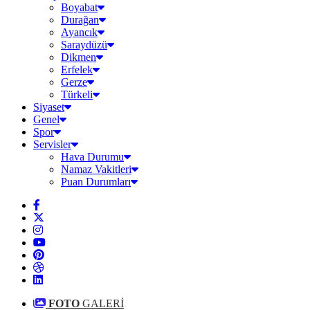
Boyabat
Durağan
Ayancık
Saraydüzü
Dikmen
Erfelek
Gerze
Türkeli
Siyaset
Genel
Spor
Servisler
Hava Durumu
Namaz Vakitleri
Puan Durumları
FOTO
GALERİ