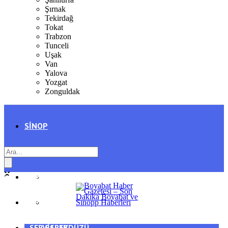
Şırnak
Tekirdağ
Tokat
Trabzon
Tunceli
Uşak
Van
Yalova
Yozgat
Zonguldak
SINOP
SIYASET
BOYABAT
GENEL
DURAĞAN
SPOR
AYANCIK
SERVISLER
SARAYDÜZÜ