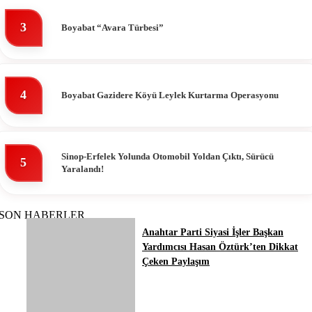
3
Boyabat “Avara Türbesi”
4
Boyabat Gazidere Köyü Leylek Kurtarma Operasyonu
Sinop-Erfelek Yolunda Otomobil Yoldan Çıktı, Sürücü
5
Yaralandı!
SON HABERLER
Anahtar Parti Siyasi İşler Başkan
Yardımcısı Hasan Öztürk’ten Dikkat
Çeken Paylaşım