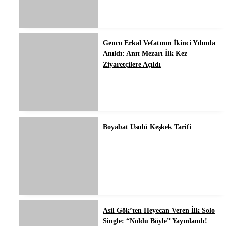
Genco Erkal Vefatının İkinci Yılında
Anıldı: Anıt Mezarı İlk Kez
Ziyaretçilere Açıldı
Boyabat Usulü Keşkek Tarifi
Asil Gök’ten Heyecan Veren İlk Solo
Single: “Noldu Böyle” Yayınlandı!