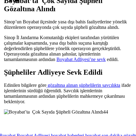
Boyabat’ta Çok Sayıda Şüpheli
Gözaltına Alındı
Sinop’un Boyabat ilçesinde yasa dışı bahis faaliyetlerine yönelik
düzenlenen operasyonda çok sayıda şüpheli gözaltına alındı.
Sinop İl Jandarma Komutanlığı ekipleri tarafından yürütülen
çalışmalar kapsamında, yasa dışı bahis suçuna karıştığı
değerlendirilen şüphelilere yönelik operasyon gerçekleştirildi.
Operasyonda gözaltına alınan şahıslar, işlemlerinin
tamamlanmasının ardından
Boyabat Adliyesi’ne sevk
edildi.
Şüpheliler Adliyeye Sevk Edildi
Edinilen bilgilere göre
gözaltına alınan şüphelilerin savcılıkta
ifade
işlemlerinin sürdüğü öğrenildi. Savcılık işlemlerinin
tamamlanmasının ardından şüphelilerin mahkemeye çıkarılması
bekleniyor.
Boyabat
Boyabat Adliyesi
boyabat haberleri
boyabat son dakika
gözalt