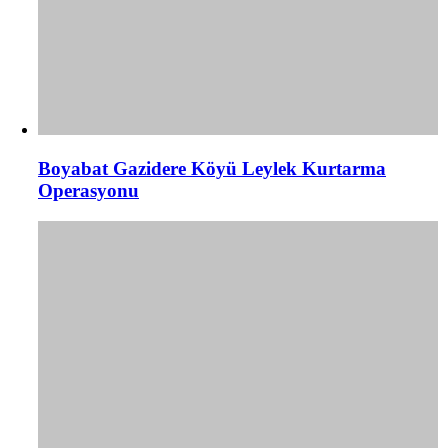
Boyabat Gazidere Köyü Leylek Kurtarma
Operasyonu