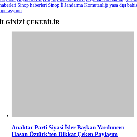
haberleri
Sinop haberleri
Sinop İl Jandarma Komutanlığı
yasa dışı bahi
operasyonu
İLGİNİZİ
ÇEKEBİLİR
Anahtar Parti Siyasi İşler Başkan Yardımcısı
Hasan Öztürk’ten Dikkat Çeken Paylaşım