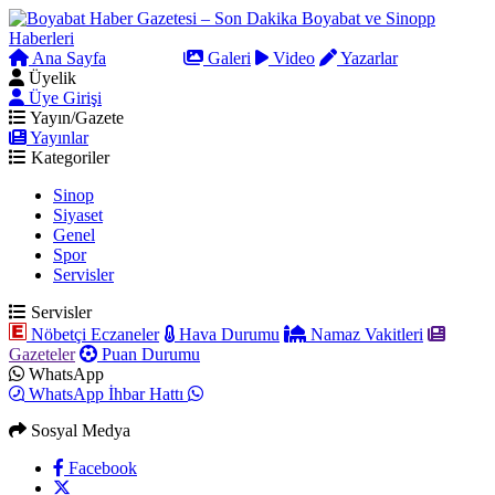
Ana Sayfa
Arama
Galeri
Video
Yazarlar
Üyelik
Üye Girişi
Yayın/Gazete
Yayınlar
Kategoriler
Sinop
Siyaset
Genel
Spor
Servisler
Servisler
Nöbetçi Eczaneler
Hava Durumu
Namaz Vakitleri
Gazeteler
Puan Durumu
WhatsApp
WhatsApp İhbar Hattı
Sosyal Medya
Facebook