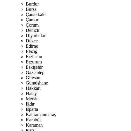
Burdur
Bursa
Çanakkale
Çankırı
Çorum
Denizli
Diyarbakır
Düzce
Edirne
Elazığ
Erzincan
Erzurum
Eskişehir
Gaziantep
Giresun
Gümüşhane
Hakkari
Hatay
Mersin
Iğdır
Isparta
Kahramanmaraş
Karabük
Karaman
Kars