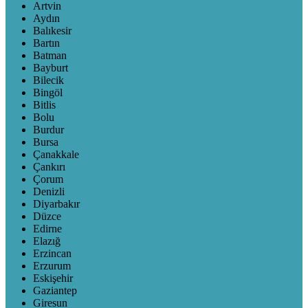
Artvin
Aydın
Balıkesir
Bartın
Batman
Bayburt
Bilecik
Bingöl
Bitlis
Bolu
Burdur
Bursa
Çanakkale
Çankırı
Çorum
Denizli
Diyarbakır
Düzce
Edirne
Elazığ
Erzincan
Erzurum
Eskişehir
Gaziantep
Giresun