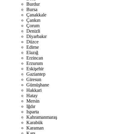
Burdur
Bursa
Çanakkale
Çankırı
Çorum
Denizli
Diyarbakır
Düzce
Edirne
Elazığ
Erzincan
Erzurum
Eskişehir
Gaziantep
Giresun
Gümüşhane
Hakkari
Hatay
Mersin
Iğdır
Isparta
Kahramanmaraş
Karabük
Karaman
Kars