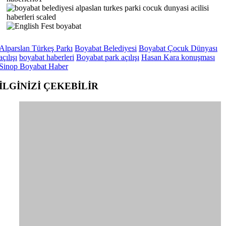
Alparslan Türkeş Parkı
Boyabat Belediyesi
Boyabat Çocuk Dünyası
açılışı
boyabat haberleri
Boyabat park açılışı
Hasan Kara konuşması
Sinop Boyabat Haber
İLGİNİZİ
ÇEKEBİLİR