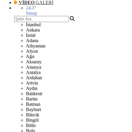
VİDEO
GALERİ
24.3
°
Sinop
İstanbul
Ankara
İzmir
Adana
Adıyaman
Afyon
Ağrı
Aksaray
Amasya
Antalya
Ardahan
Artvin
Aydın
Balıkesir
Bartın
Batman
Bayburt
Bilecik
Bingöl
Bitlis
Bolu