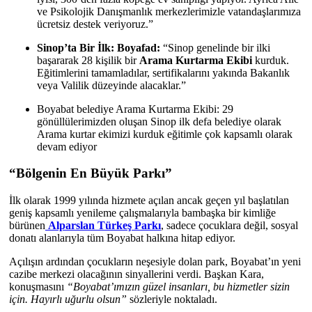
ve Psikolojik Danışmanlık merkezlerimizle vatandaşlarımıza
ücretsiz destek veriyoruz.”
Sinop’ta Bir İlk: Boyafad:
“Sinop genelinde bir ilki
başararak 28 kişilik bir
Arama Kurtarma Ekibi
kurduk.
Eğitimlerini tamamladılar, sertifikalarını yakında Bakanlık
veya Valilik düzeyinde alacaklar.”
Boyabat belediye Arama Kurtarma Ekibi: 29
gönüllülerimizden oluşan Sinop ilk defa belediye olarak
Arama kurtar ekimizi kurduk eğitimle çok kapsamlı olarak
devam ediyor
“Bölgenin En Büyük Parkı”
İlk olarak 1999 yılında hizmete açılan ancak geçen yıl başlatılan
geniş kapsamlı yenileme çalışmalarıyla bambaşka bir kimliğe
bürünen
Alparslan Türkeş Parkı
, sadece çocuklara değil, sosyal
donatı alanlarıyla tüm Boyabat halkına hitap ediyor.
Açılışın ardından çocukların neşesiyle dolan park, Boyabat’ın yeni
cazibe merkezi olacağının sinyallerini verdi. Başkan Kara,
konuşmasını
“Boyabat’ımızın güzel insanları, bu hizmetler sizin
için. Hayırlı uğurlu olsun”
sözleriyle noktaladı.