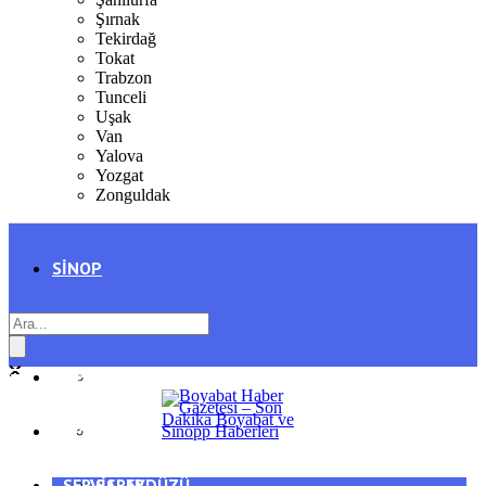
Şırnak
Tekirdağ
Tokat
Trabzon
Tunceli
Uşak
Van
Yalova
Yozgat
Zonguldak
SINOP
SIYASET
BOYABAT
GENEL
DURAĞAN
SPOR
AYANCIK
SERVISLER
SARAYDÜZÜ