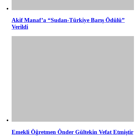
Akif Manaf’a “Sudan-Türkiye Barış Ödülü”
Verildi
Emekli Öğretmen Ônder Gültekin Vefat Etmiştir