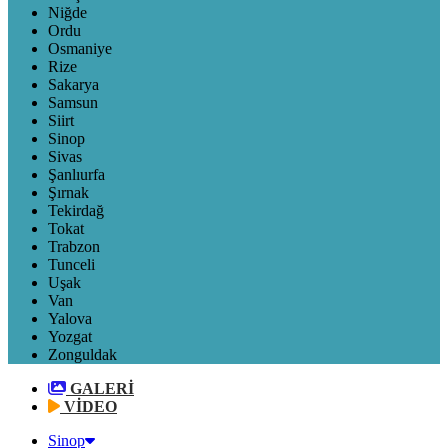
Niğde
Ordu
Osmaniye
Rize
Sakarya
Samsun
Siirt
Sinop
Sivas
Şanlıurfa
Şırnak
Tekirdağ
Tokat
Trabzon
Tunceli
Uşak
Van
Yalova
Yozgat
Zonguldak
GALERİ
VİDEO
Sinop