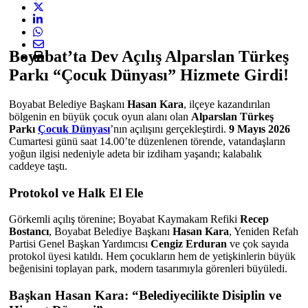
Boyabat’ta Dev Açılış Alparslan Türkeş
Parkı “Çocuk Dünyası” Hizmete Girdi!
Boyabat Belediye Başkanı
Hasan Kara
, ilçeye kazandırılan
bölgenin en büyük çocuk oyun alanı olan
Alparslan Türkeş
Parkı
Çocuk Dünyası
’nın açılışını gerçekleştirdi.
9 Mayıs 2026
Cumartesi günü saat 14.00’te düzenlenen törende, vatandaşların
yoğun ilgisi nedeniyle adeta bir izdiham yaşandı; kalabalık
caddeye taştı.
Protokol ve Halk El Ele
Görkemli açılış törenine; Boyabat Kaymakam Refiki
Recep
Bostancı
, Boyabat Belediye Başkanı
Hasan Kara
, Yeniden Refah
Partisi Genel Başkan Yardımcısı
Cengiz Erduran
ve çok sayıda
protokol üyesi katıldı. Hem çocukların hem de yetişkinlerin büyük
beğenisini toplayan park, modern tasarımıyla görenleri büyüledi.
Başkan Hasan Kara: “Belediyecilikte Disiplin ve