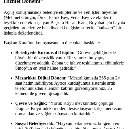
Hizmet Dönemi”
Açılış konuşmasında belediye ekiplerine ve Fen İşleri heyetine
(Mehmet Güngör, Ömer Faruk Bey, Vedat Bey ve ekipleri)
teşekkür ederek başlayan Başkan Hasan Kara, Boyabat için hayata
geçirilen projeleri ve belediyedeki değişim sürecini “tatlı-sert” bir
üslupla değerlendirdi.
Başkan Kara’nın konuşmasından öne çıkan başlıklar:
Belediyede Kurumsal Disiplin:
“Göreve geldiğimizde
büyük bir düzensizlik vardı. Bir yılımızı bu yapıyı
düzeltmeye adadık. Zabıta ve itfaiye teşkilatımızı eğitimlerle
Sinop’un en iyisi haline getirdik.”
Mezarlıkta Dijital Dönem:
“Mezarlığımızda 365 gün 24
saat hatim indiriliyor. Ayrıca kurduğumuz sistemle artık
telefonunuzdan ailenizin kabrini görebiliyorsunuz. 25
kamera ile güvenliği sağladık.”
Çevre ve Sağlık:
“Yörük Köyü mevkiindeki çöplüğü
Doğuca Köyü’ndeki modern tesise taşıyarak ilçe merkezini
dumandan ve sağlıksız havadan kurtardık.”
Sosyal Belediyecilik:
“Hayvan bakımevimiz bölgenin en
iyisi, 300’den fazla köpeğe ev sahipliği yapıyor. Ayrıca Aile