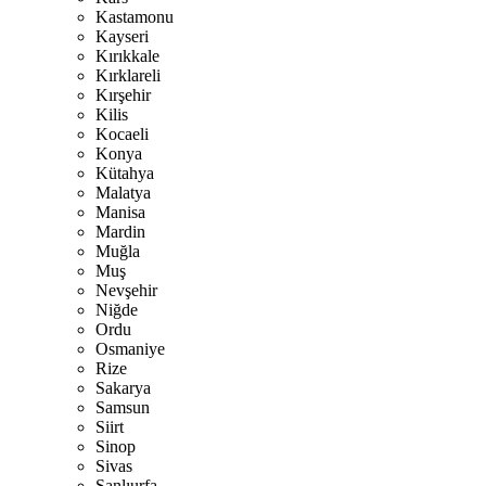
Kastamonu
Kayseri
Kırıkkale
Kırklareli
Kırşehir
Kilis
Kocaeli
Konya
Kütahya
Malatya
Manisa
Mardin
Muğla
Muş
Nevşehir
Niğde
Ordu
Osmaniye
Rize
Sakarya
Samsun
Siirt
Sinop
Sivas
Şanlıurfa