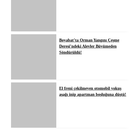
Boyabat’ta Orman Yangını Çeşme
Deresi’ndeki Alevler Büyümeden
Söndürüldü!
El freni çekilmeyen otomobil yokuş
aşağı inip apartman boşluğuna düştü!