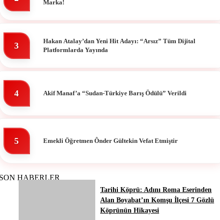
Marka!
Hakan Atalay’dan Yeni Hit Adayı: “Arsız” Tüm Dijital
3
Platformlarda Yayında
4
Akif Manaf’a “Sudan-Türkiye Barış Ödülü” Verildi
5
Emekli Öğretmen Ônder Gültekin Vefat Etmiştir
SON HABERLER
Tarihi Köprü: Adını Roma Eserinden
Alan Boyabat’ın Komşu İlçesi 7 Gözlü
Köprünün Hikayesi