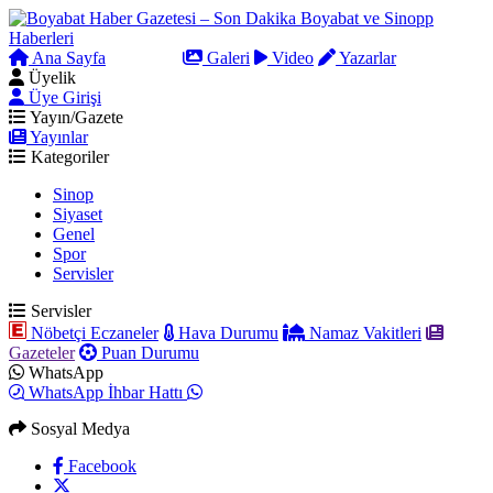
Ana Sayfa
Arama
Galeri
Video
Yazarlar
Üyelik
Üye Girişi
Yayın/Gazete
Yayınlar
Kategoriler
Sinop
Siyaset
Genel
Spor
Servisler
Servisler
Nöbetçi Eczaneler
Hava Durumu
Namaz Vakitleri
Gazeteler
Puan Durumu
WhatsApp
WhatsApp İhbar Hattı
Sosyal Medya
Facebook