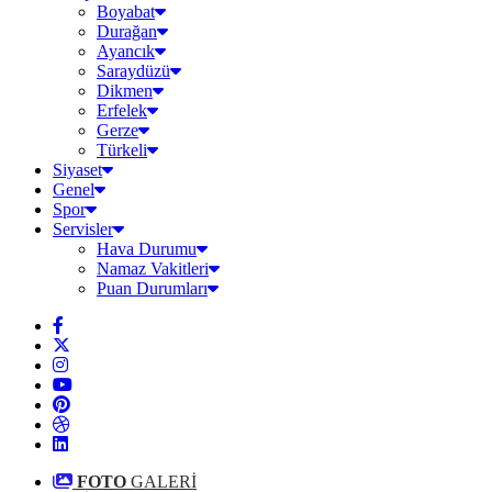
Boyabat
Durağan
Ayancık
Saraydüzü
Dikmen
Erfelek
Gerze
Türkeli
Siyaset
Genel
Spor
Servisler
Hava Durumu
Namaz Vakitleri
Puan Durumları
FOTO
GALERİ