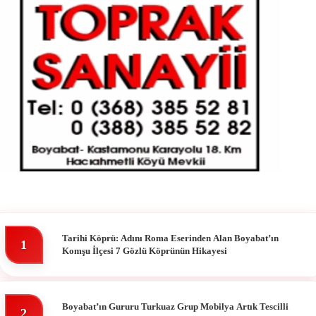
Tarihi Köprü: Adını Roma Eserinden Alan Boyabat’ın
1
Komşu İlçesi 7 Gözlü Köprünün Hikayesi
Boyabat’ın Gururu Turkuaz Grup Mobilya Artık Tescilli
2