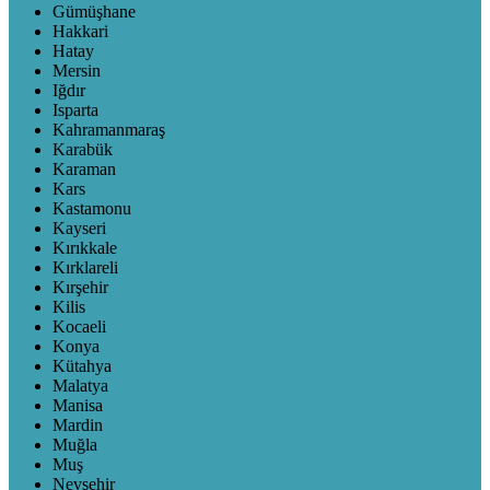
Gümüşhane
Hakkari
Hatay
Mersin
Iğdır
Isparta
Kahramanmaraş
Karabük
Karaman
Kars
Kastamonu
Kayseri
Kırıkkale
Kırklareli
Kırşehir
Kilis
Kocaeli
Konya
Kütahya
Malatya
Manisa
Mardin
Muğla
Muş
Nevşehir