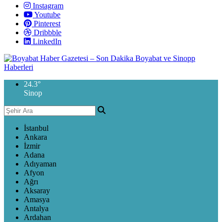
Instagram
Youtube
Pinterest
Dribbble
LinkedIn
24.3
°
Sinop
İstanbul
Ankara
İzmir
Adana
Adıyaman
Afyon
Ağrı
Aksaray
Amasya
Antalya
Ardahan