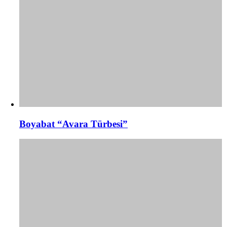
Boyabat “Avara Türbesi”