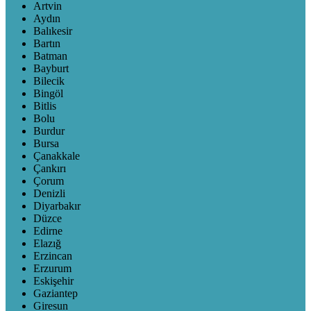
Artvin
Aydın
Balıkesir
Bartın
Batman
Bayburt
Bilecik
Bingöl
Bitlis
Bolu
Burdur
Bursa
Çanakkale
Çankırı
Çorum
Denizli
Diyarbakır
Düzce
Edirne
Elazığ
Erzincan
Erzurum
Eskişehir
Gaziantep
Giresun