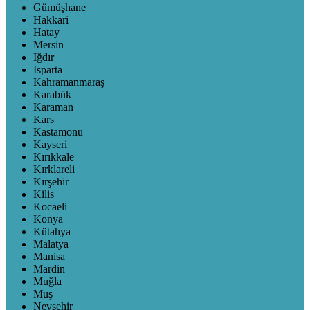
Gümüşhane
Hakkari
Hatay
Mersin
Iğdır
Isparta
Kahramanmaraş
Karabük
Karaman
Kars
Kastamonu
Kayseri
Kırıkkale
Kırklareli
Kırşehir
Kilis
Kocaeli
Konya
Kütahya
Malatya
Manisa
Mardin
Muğla
Muş
Nevşehir