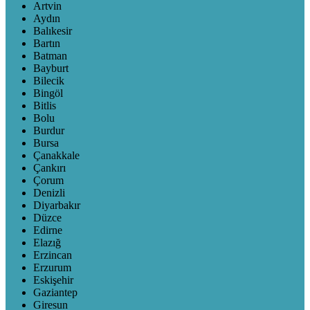
Artvin
Aydın
Balıkesir
Bartın
Batman
Bayburt
Bilecik
Bingöl
Bitlis
Bolu
Burdur
Bursa
Çanakkale
Çankırı
Çorum
Denizli
Diyarbakır
Düzce
Edirne
Elazığ
Erzincan
Erzurum
Eskişehir
Gaziantep
Giresun