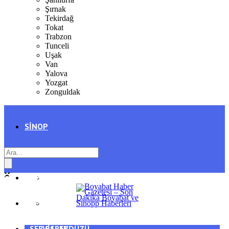
Şırnak
Tekirdağ
Tokat
Trabzon
Tunceli
Uşak
Van
Yalova
Yozgat
Zonguldak
SINOP
SIYASET
BOYABAT
GENEL
DURAĞAN
SPOR
AYANCIK
SERVISLER
SARAYDÜZÜ