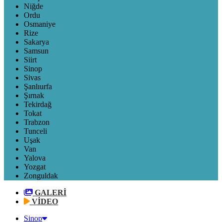
Niğde
Ordu
Osmaniye
Rize
Sakarya
Samsun
Siirt
Sinop
Sivas
Şanlıurfa
Şırnak
Tekirdağ
Tokat
Trabzon
Tunceli
Uşak
Van
Yalova
Yozgat
Zonguldak
GALERİ
VİDEO
Sinop