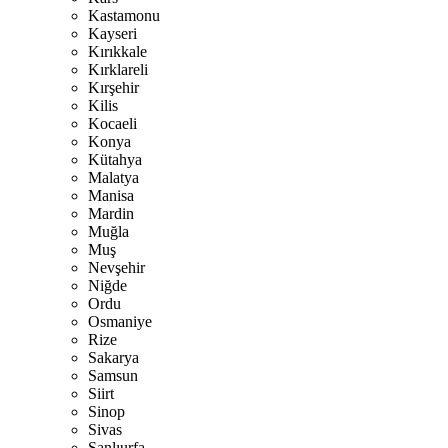
Kastamonu
Kayseri
Kırıkkale
Kırklareli
Kırşehir
Kilis
Kocaeli
Konya
Kütahya
Malatya
Manisa
Mardin
Muğla
Muş
Nevşehir
Niğde
Ordu
Osmaniye
Rize
Sakarya
Samsun
Siirt
Sinop
Sivas
Şanlıurfa