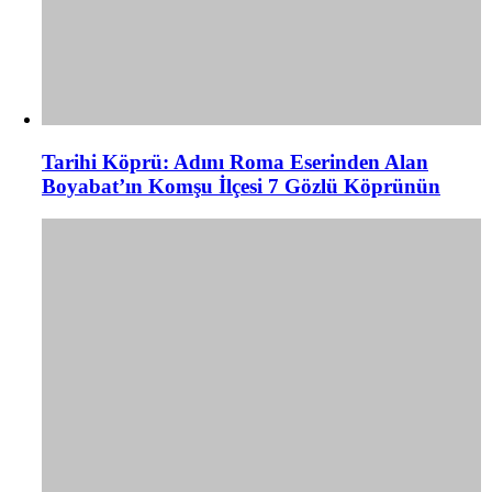
Tarihi Köprü: Adını Roma Eserinden Alan
Boyabat’ın Komşu İlçesi 7 Gözlü Köprünün