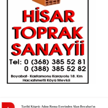
Tarihi Köprü: Adını Roma Eserinden Alan Boyabat’ın