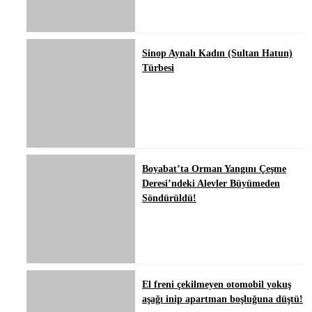
Sinop Aynalı Kadın (Sultan Hatun)
Türbesi
Boyabat’ta Orman Yangını Çeşme
Deresi’ndeki Alevler Büyümeden
Söndürüldü!
El freni çekilmeyen otomobil yokuş
aşağı inip apartman boşluğuna düştü!