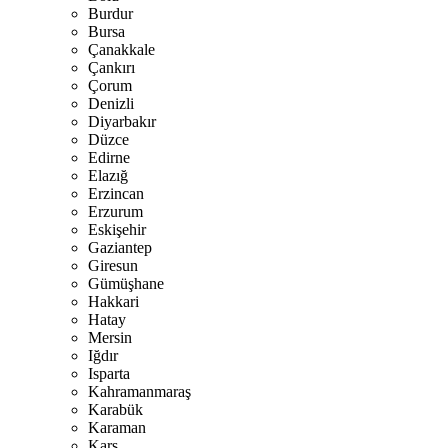
Burdur
Bursa
Çanakkale
Çankırı
Çorum
Denizli
Diyarbakır
Düzce
Edirne
Elazığ
Erzincan
Erzurum
Eskişehir
Gaziantep
Giresun
Gümüşhane
Hakkari
Hatay
Mersin
Iğdır
Isparta
Kahramanmaraş
Karabük
Karaman
Kars