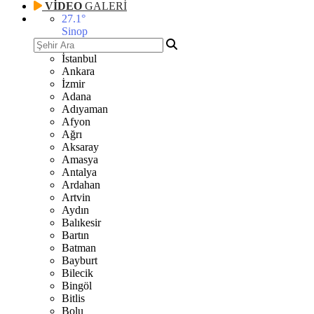
VİDEO
GALERİ
27.1
°
Sinop
İstanbul
Ankara
İzmir
Adana
Adıyaman
Afyon
Ağrı
Aksaray
Amasya
Antalya
Ardahan
Artvin
Aydın
Balıkesir
Bartın
Batman
Bayburt
Bilecik
Bingöl
Bitlis
Bolu