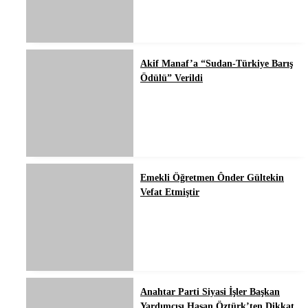
Akif Manaf’a “Sudan-Türkiye Barış
Ödülü” Verildi
Emekli Öğretmen Ônder Gültekin
Vefat Etmiştir
Anahtar Parti Siyasi İşler Başkan
Yardımcısı Hasan Öztürk’ten Dikkat