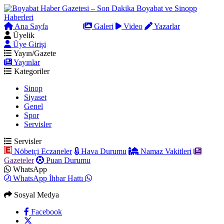
Ana Sayfa
Arama
Galeri
Video
Yazarlar
Üyelik
Üye Girişi
Yayın/Gazete
Yayınlar
Kategoriler
Sinop
Siyaset
Genel
Spor
Servisler
Servisler
Nöbetçi Eczaneler
Hava Durumu
Namaz Vakitleri
Gazeteler
Puan Durumu
WhatsApp
WhatsApp İhbar Hattı
Sosyal Medya
Facebook