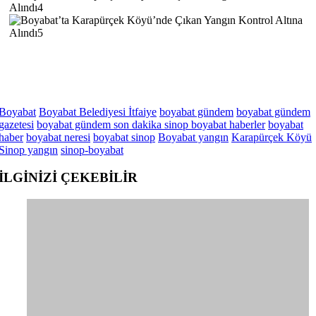
Boyabat
Boyabat Belediyesi İtfaiye
boyabat gündem
boyabat gündem
gazetesi
boyabat gündem son dakika sinop boyabat haberler
boyabat
haber
boyabat neresi
boyabat sinop
Boyabat yangın
Karapürçek Köyü
Sinop yangın
sinop-boyabat
İLGİNİZİ
ÇEKEBİLİR