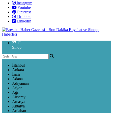
Instagram
Youtube
Pinterest
Dribbble
LinkedIn
27.1
°
Sinop
İstanbul
Ankara
İzmir
Adana
Adıyaman
Afyon
Ağrı
Aksaray
Amasya
Antalya
Ardahan