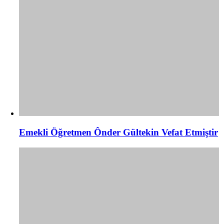
Emekli Öğretmen Ônder Gültekin Vefat Etmiştir