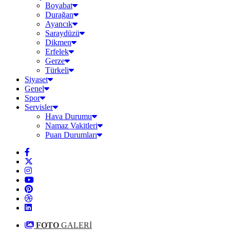
Boyabat
Durağan
Ayancık
Saraydüzü
Dikmen
Erfelek
Gerze
Türkeli
Siyaset
Genel
Spor
Servisler
Hava Durumu
Namaz Vakitleri
Puan Durumları
FOTO
GALERİ