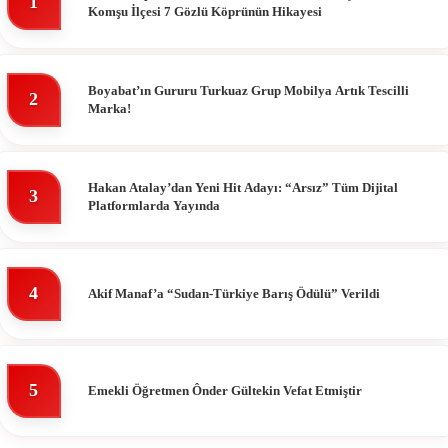
1
Komşu İlçesi 7 Gözlü Köprünün Hikayesi
Boyabat’ın Gururu Turkuaz Grup Mobilya Artık Tescilli
2
Marka!
Hakan Atalay’dan Yeni Hit Adayı: “Arsız” Tüm Dijital
3
Platformlarda Yayında
4
Akif Manaf’a “Sudan-Türkiye Barış Ödülü” Verildi
5
Emekli Öğretmen Ônder Gültekin Vefat Etmiştir