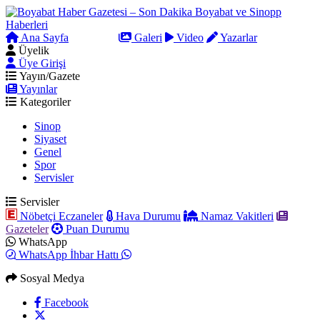
Ana Sayfa
Arama
Galeri
Video
Yazarlar
Üyelik
Üye Girişi
Yayın/Gazete
Yayınlar
Kategoriler
Sinop
Siyaset
Genel
Spor
Servisler
Servisler
Nöbetçi Eczaneler
Hava Durumu
Namaz Vakitleri
Gazeteler
Puan Durumu
WhatsApp
WhatsApp İhbar Hattı
Sosyal Medya
Facebook