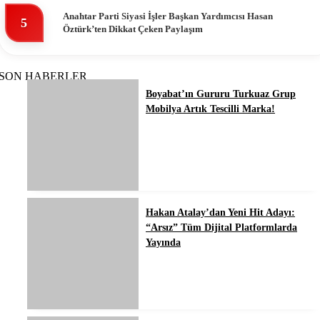
Anahtar Parti Siyasi İşler Başkan Yardımcısı Hasan
5
Öztürk’ten Dikkat Çeken Paylaşım
SON HABERLER
Boyabat’ın Gururu Turkuaz Grup
Mobilya Artık Tescilli Marka!
Hakan Atalay’dan Yeni Hit Adayı:
“Arsız” Tüm Dijital Platformlarda
Yayında