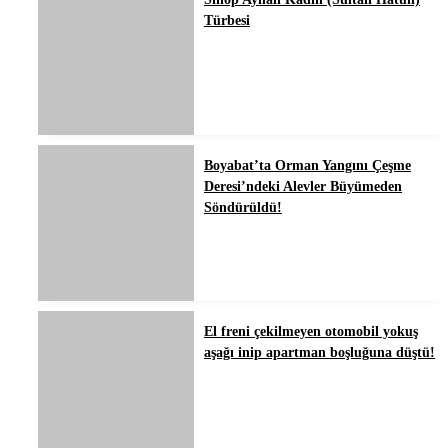
Türbesi
Boyabat’ta Orman Yangını Çeşme
Deresi’ndeki Alevler Büyümeden
Söndürüldü!
El freni çekilmeyen otomobil yokuş
aşağı inip apartman boşluğuna düştü!