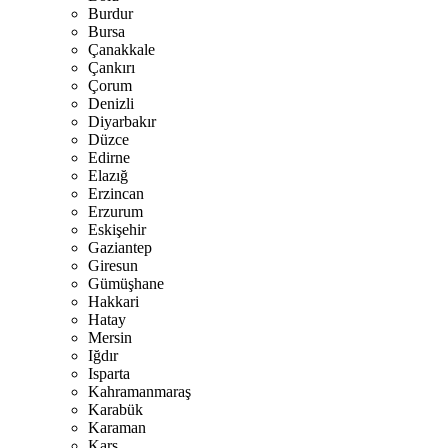
Burdur
Bursa
Çanakkale
Çankırı
Çorum
Denizli
Diyarbakır
Düzce
Edirne
Elazığ
Erzincan
Erzurum
Eskişehir
Gaziantep
Giresun
Gümüşhane
Hakkari
Hatay
Mersin
Iğdır
Isparta
Kahramanmaraş
Karabük
Karaman
Kars