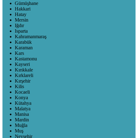
Gümüşhane
Hakkari
Hatay
Mersin
Iğdır
Isparta
Kahramanmaraş
Karabük
Karaman
Kars
Kastamonu
Kayseri
Kırıkkale
Kırklareli
Kırşehir
Kilis
Kocaeli
Konya
Kütahya
Malatya
Manisa
Mardin
Muğla
Muş
Nevşehir