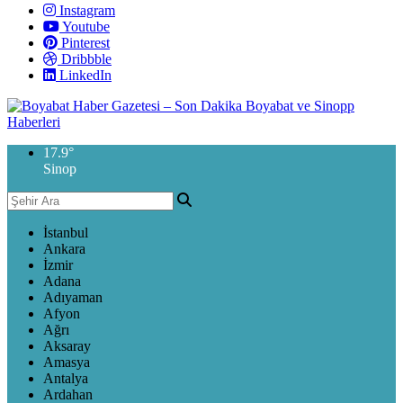
Instagram
Youtube
Pinterest
Dribbble
LinkedIn
17.9
°
Sinop
İstanbul
Ankara
İzmir
Adana
Adıyaman
Afyon
Ağrı
Aksaray
Amasya
Antalya
Ardahan