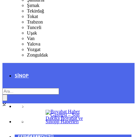
Şırnak
Tekirdağ
Tokat
Trabzon
Tunceli
Uşak
Van
Yalova
Yozgat
Zonguldak
SINOP
SIYASET
BOYABAT
GENEL
DURAĞAN
SPOR
AYANCIK
SERVISLER
SARAYDÜZÜ