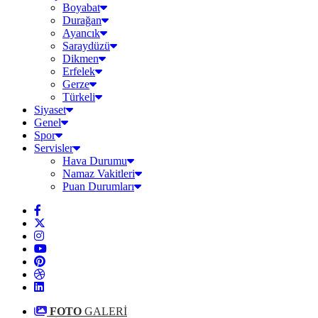
Boyabat
Durağan
Ayancık
Saraydüzü
Dikmen
Erfelek
Gerze
Türkeli
Siyaset
Genel
Spor
Servisler
Hava Durumu
Namaz Vakitleri
Puan Durumları
FOTO
GALERİ