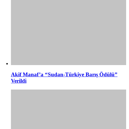
Akif Manaf’a “Sudan-Türkiye Barış Ödülü”
Verildi