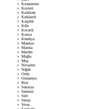
Kastamonu
Kayseri
Kırıkkale
Kırklareli
Kırşehir
Kilis
Kocaeli
Konya
Kütahya
Malatya
Manisa
Mardin
Muğla
Muş
Nevşehir
Niğde
Ordu
Osmaniye
Rize
Sakarya
Samsun
Siirt
Sinop
Sivas
Şanlıurfa