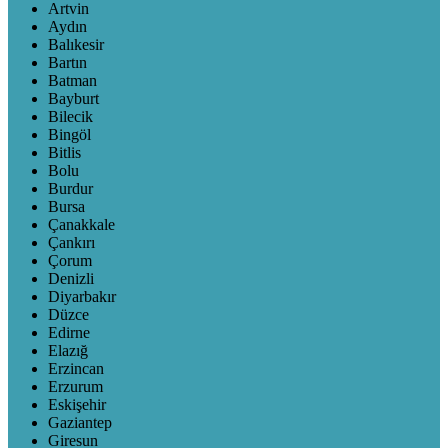
Artvin
Aydın
Balıkesir
Bartın
Batman
Bayburt
Bilecik
Bingöl
Bitlis
Bolu
Burdur
Bursa
Çanakkale
Çankırı
Çorum
Denizli
Diyarbakır
Düzce
Edirne
Elazığ
Erzincan
Erzurum
Eskişehir
Gaziantep
Giresun