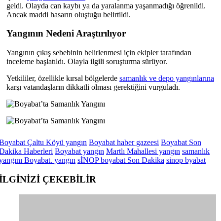
geldi. Olayda can kaybı ya da yaralanma yaşanmadığı öğrenildi.
Ancak maddi hasarın oluştuğu belirtildi.
Yangının Nedeni Araştırılıyor
Yangının çıkış sebebinin belirlenmesi için ekipler tarafından
inceleme başlatıldı. Olayla ilgili soruşturma sürüyor.
Yetkililer, özellikle kırsal bölgelerde
samanlık ve depo yangınlarına
karşı vatandaşların dikkatli olması gerektiğini vurguladı.
Boyabat Çaltu Köyü yangın
Boyabat haber gazeesi
Boyabat Son
Dakika Haberleri
Boyabat yangın
Martlı Mahallesi yangın
samanlık
yangını Boyabat. yangın
sİNOP boyabat Son Dakika
sinop byabat
İLGİNİZİ
ÇEKEBİLİR