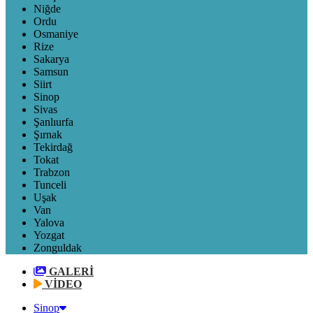
Niğde
Ordu
Osmaniye
Rize
Sakarya
Samsun
Siirt
Sinop
Sivas
Şanlıurfa
Şırnak
Tekirdağ
Tokat
Trabzon
Tunceli
Uşak
Van
Yalova
Yozgat
Zonguldak
GALERİ
VİDEO
Sinop