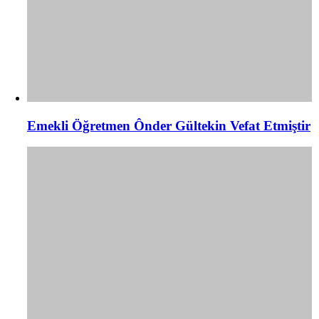
Emekli Öğretmen Ônder Gültekin Vefat Etmiştir