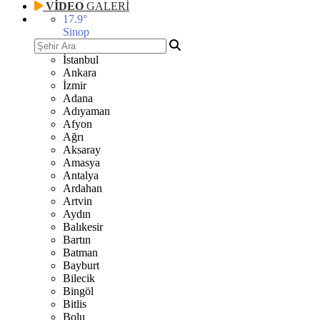
VİDEO
GALERİ
17.9
°
Sinop
İstanbul
Ankara
İzmir
Adana
Adıyaman
Afyon
Ağrı
Aksaray
Amasya
Antalya
Ardahan
Artvin
Aydın
Balıkesir
Bartın
Batman
Bayburt
Bilecik
Bingöl
Bitlis
Bolu