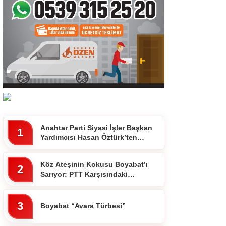
Anahtar Parti Siyasi İşler Başkan
1
Yardımcısı Hasan Öztürk’ten
Dikkat Çeken Paylaşım
Köz Ateşinin Kokusu Boyabat’ı
2
Sarıyor: PTT Karşısındaki
Ocakbaşında Fiyatlar Cebi
Yakmıyor!”
3
Boyabat “Avara Türbesi”