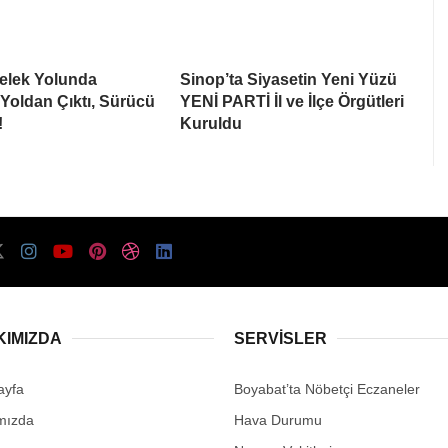
elek Yolunda
Sinop’ta Siyasetin Yeni Yüzü
Yoldan Çıktı, Sürücü
YENİ PARTİ İl ve İlçe Örgütleri
!
Kuruldu
KIMIZDA
SERVISLER
ayfa
Boyabat’ta Nöbetçi Eczaneler
mızda
Hava Durumu