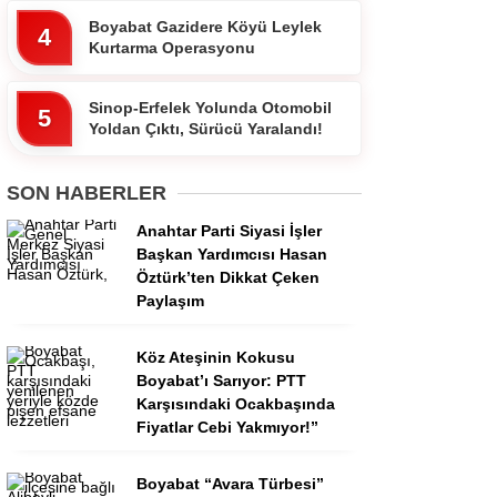
Boyabat Gazidere Köyü Leylek
4
Kurtarma Operasyonu
Sinop-Erfelek Yolunda Otomobil
5
Yoldan Çıktı, Sürücü Yaralandı!
SON HABERLER
Anahtar Parti Siyasi İşler
Başkan Yardımcısı Hasan
Öztürk’ten Dikkat Çeken
Paylaşım
Köz Ateşinin Kokusu
Boyabat’ı Sarıyor: PTT
Karşısındaki Ocakbaşında
Fiyatlar Cebi Yakmıyor!”
Boyabat “Avara Türbesi”