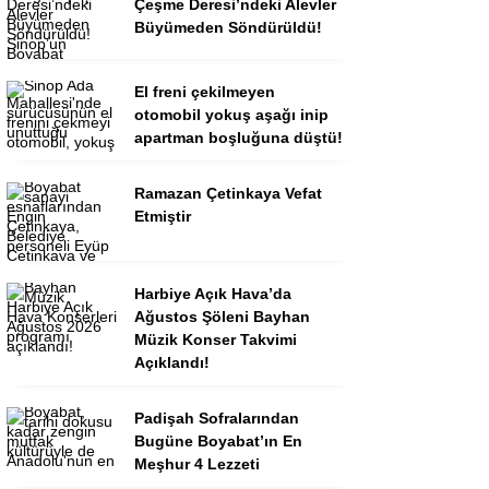
Çeşme Deresi’ndeki Alevler
Büyümeden Söndürüldü!
El freni çekilmeyen
otomobil yokuş aşağı inip
apartman boşluğuna düştü!
Ramazan Çetinkaya Vefat
Etmiştir
Harbiye Açık Hava’da
Ağustos Şöleni Bayhan
Müzik Konser Takvimi
Açıklandı!
Padişah Sofralarından
Bugüne Boyabat’ın En
Meşhur 4 Lezzeti