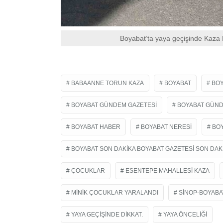
Boyabat’ta yaya geçişinde Kaza 
BABAANNE TORUN KAZA
BOYABAT
BOY
BOYABAT GÜNDEM GAZETESI
BOYABAT GÜND
BOYABAT HABER
BOYABAT NERESI
BO
BOYABAT SON DAKIKA BOYABAT GAZETESI SON DAK
ÇOCUKLAR
ESENTEPE MAHALLESI KAZA
MINIK ÇOCUKLAR YARALANDI
SINOP-BOYABA
YAYA GEÇIŞINDE DIKKAT.
YAYA ÖNCELIĞI