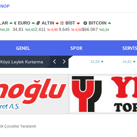
INOP
LAR
EURO
ALTIN
BİST
BITCOIN
34,81
2,411
9,645
$66.067
%0,25
%0,43
%-0,90
%-0,50
%0,24
GENEL
SPOR
SERVI
asyonu
Sinop-Erfelek Yolunda Otomobil Yoldan Çıktı, 
DOLAR:
32,59
EURO:
34,81
ik Çocuklar Yaralandı