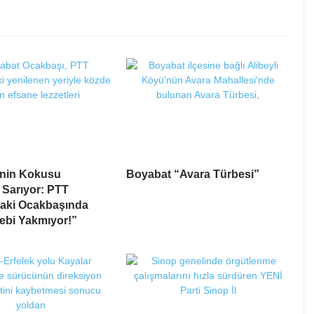
inin Kokusu
Boyabat “Avara Türbesi”
 Sarıyor: PTT
daki Ocakbaşında
Cebi Yakmıyor!”