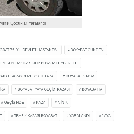
Minik Çocuklar Yaralandı
ABAT 75. YIL DEVLET HASTANESI.
BOYABAT GÜNDEM
EM SON DAKIKA SINOP BOYABAT HABERLER
YABAT SARAYDÜZÜ YOLU KAZA
BOYABAT SINOP
IKA
BOYABAT YAYA GEÇIDI KAZASI
BOYABATTA
GEÇIŞINDE
KAZA
MINIK
T
TRAFIK KAZASI BOYABAT
YARALANDI
YAYA