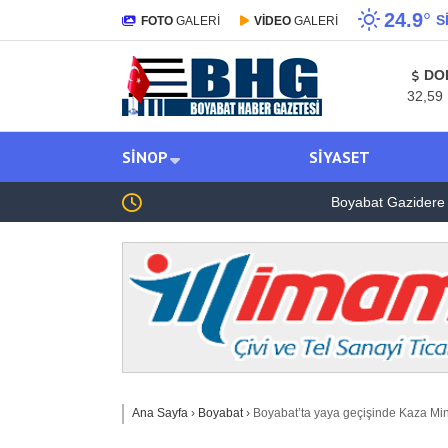
24.9
°
S
FOTO
GALERİ
VİDEO
GALERİ
DO
32,59
SINOP
SIYASET
Boyabat Gazidere Köyü Leylek Kurtarma Oper
Ana Sayfa
›
Boyabat
›
Boyabat’ta yaya geçişinde Kaza Min