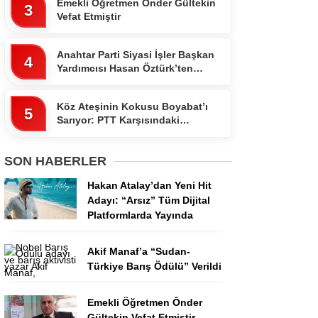
Emekli Öğretmen Ônder Gültekin
3
Vefat Etmiştir
Anahtar Parti Siyasi İşler Başkan
4
Yardımcısı Hasan Öztürk’ten
Dikkat Çeken Paylaşım
Köz Ateşinin Kokusu Boyabat’ı
5
Sarıyor: PTT Karşısındaki
Ocakbaşında Fiyatlar Cebi
Yakmıyor!”
SON HABERLER
Hakan Atalay’dan Yeni Hit
Adayı: “Arsız” Tüm Dijital
Platformlarda Yayında
Akif Manaf’a “Sudan-
Türkiye Barış Ödülü” Verildi
Emekli Öğretmen Ônder
Gültekin Vefat Etmiştir