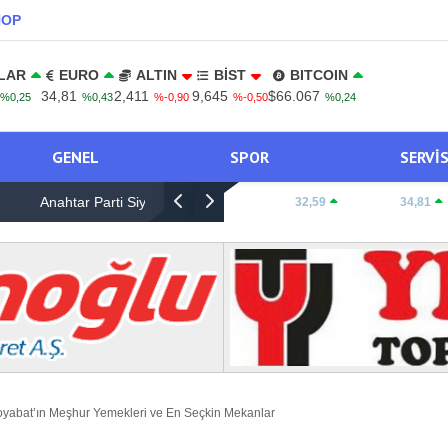
NOP
LAR
EURO
ALTIN
BİST
BITCOIN
34,81
2,411
9,645
$66.067
%0,25
%0,43
%-0,90
%-0,50
%0,24
GENEL
SPOR
SERVI
asan Öztürk’ten Dikkat
Köz Ateşinin Kokusu Boyabat’ı Sarıyor: PTT Ka
DOLAR:
32,59
EURO:
34,81
Ocakbaşında Fiyatlar Cebi Yakmıyor!”
yabat’ın Meşhur Yemekleri ve En Seçkin Mekanlar