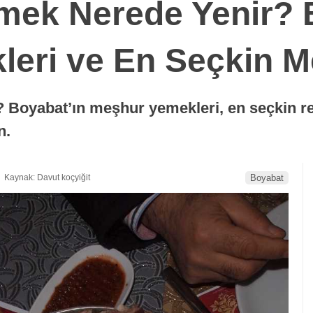
mek Nerede Yenir? 
eri ve En Seçkin M
 Boyabat’ın meşhur yemekleri, en seçkin res
n.
Kaynak: Davut koçyiğit
Boyabat