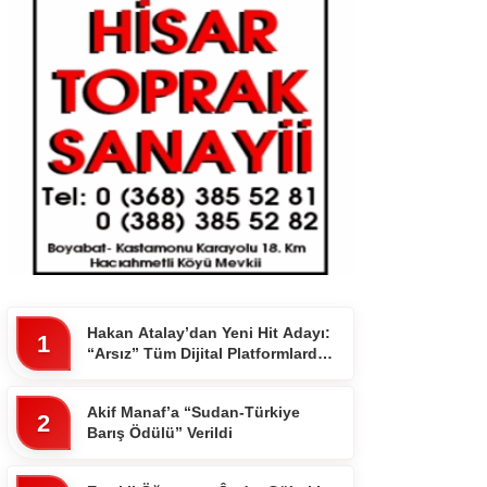
Hakan Atalay’dan Yeni Hit Adayı:
1
“Arsız” Tüm Dijital Platformlarda
Yayında
Akif Manaf’a “Sudan-Türkiye
2
Barış Ödülü” Verildi