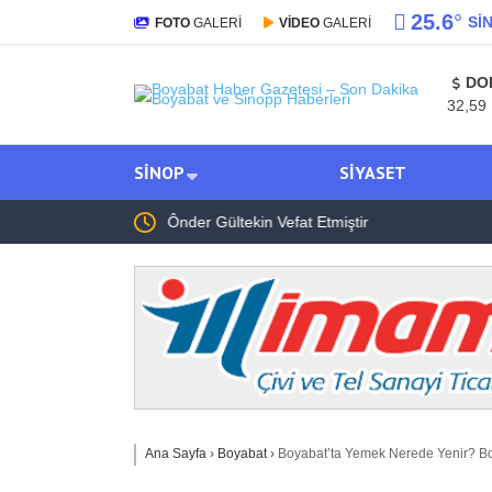
25.6
°
SI
FOTO
GALERİ
VİDEO
GALERİ
DO
32,59
SINOP
SIYASET
Anahtar Parti Siyasi İşler Başkan Yardımcısı H
Çeken Paylaşım
Ana Sayfa
›
Boyabat
›
Boyabat’ta Yemek Nerede Yenir? Bo