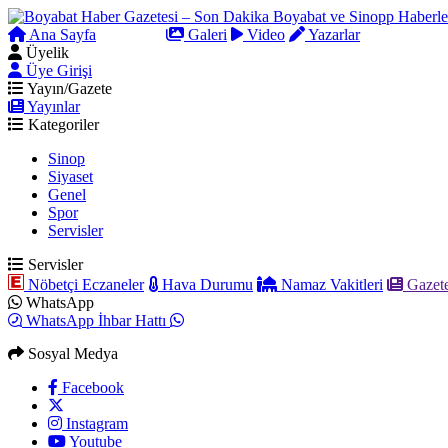
Ana Sayfa
Arama
Galeri
Video
Yazarlar
Üyelik
Üye Girişi
Yayın/Gazete
Yayınlar
Kategoriler
Sinop
Siyaset
Genel
Spor
Servisler
Servisler
Nöbetçi Eczaneler
Hava Durumu
Namaz Vakitleri
Gazete
WhatsApp
WhatsApp İhbar Hattı
Sosyal Medya
Facebook
Instagram
Youtube