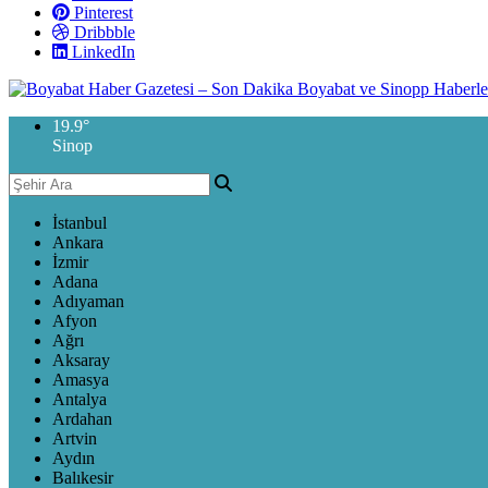
Pinterest
Dribbble
LinkedIn
19.9
°
Sinop
İstanbul
Ankara
İzmir
Adana
Adıyaman
Afyon
Ağrı
Aksaray
Amasya
Antalya
Ardahan
Artvin
Aydın
Balıkesir