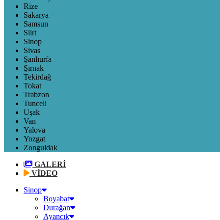
Rize
Sakarya
Samsun
Siirt
Sinop
Sivas
Şanlıurfa
Şırnak
Tekirdağ
Tokat
Trabzon
Tunceli
Uşak
Van
Yalova
Yozgat
Zonguldak
GALERİ
VİDEO
Sinop
Boyabat
Durağan
Ayancık