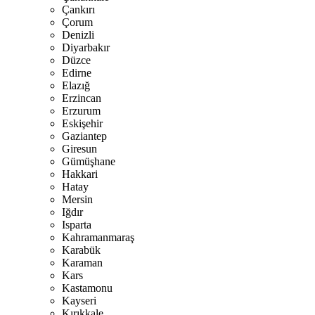
Çankırı
Çorum
Denizli
Diyarbakır
Düzce
Edirne
Elazığ
Erzincan
Erzurum
Eskişehir
Gaziantep
Giresun
Gümüşhane
Hakkari
Hatay
Mersin
Iğdır
Isparta
Kahramanmaraş
Karabük
Karaman
Kars
Kastamonu
Kayseri
Kırıkkale