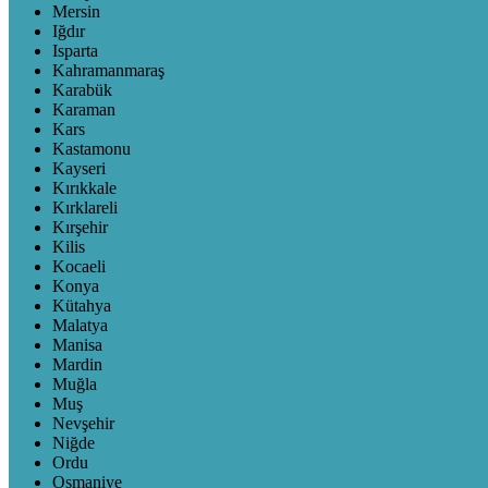
Mersin
Iğdır
Isparta
Kahramanmaraş
Karabük
Karaman
Kars
Kastamonu
Kayseri
Kırıkkale
Kırklareli
Kırşehir
Kilis
Kocaeli
Konya
Kütahya
Malatya
Manisa
Mardin
Muğla
Muş
Nevşehir
Niğde
Ordu
Osmaniye