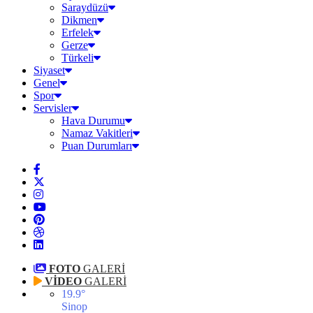
Saraydüzü
Dikmen
Erfelek
Gerze
Türkeli
Siyaset
Genel
Spor
Servisler
Hava Durumu
Namaz Vakitleri
Puan Durumları
FOTO
GALERİ
VİDEO
GALERİ
19.9
°
Sinop