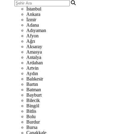
İstanbul
Ankara
İzmir
Adana
Adıyaman
Afyon
Ağrı
Aksaray
Amasya
Antalya
Ardahan
Artvin
Aydın
Balıkesir
Bartın
Batman
Bayburt
Bilecik
Bingöl
Bitlis
Bolu
Burdur
Bursa
Çanakkale