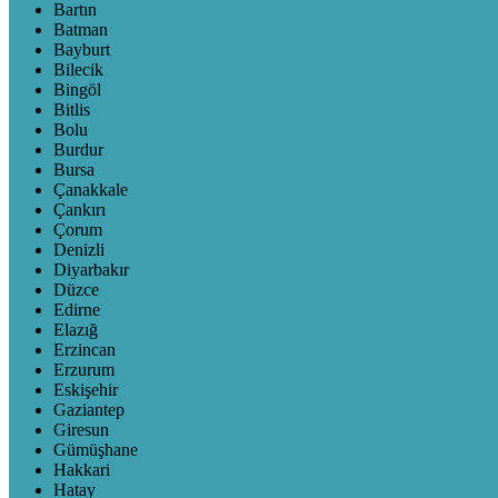
Bartın
Batman
Bayburt
Bilecik
Bingöl
Bitlis
Bolu
Burdur
Bursa
Çanakkale
Çankırı
Çorum
Denizli
Diyarbakır
Düzce
Edirne
Elazığ
Erzincan
Erzurum
Eskişehir
Gaziantep
Giresun
Gümüşhane
Hakkari
Hatay