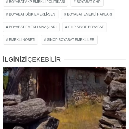
BOYABAT AKP EMEKLI POLITIKASI
BOYABAT CHP
BOYABAT DİSK EMEKLI-SEN
BOYABAT EMEKLI HAKLARI
BOYABAT EMEKLI MAAŞLARI
CHP SINOP BOYABAT
EMEKLI NÖBETI
SINOP BOYABAT EMEKLILER
İLGİNİZİ
ÇEKEBİLİR