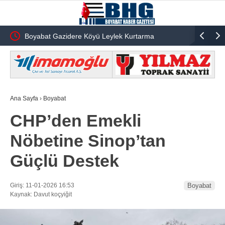
Boyabat Gazidere Köyü Leylek Kurtarma
Sinop-Erfe
Operasyonu
Sürücü Ya
Ana Sayfa
›
Boyabat
CHP’den Emekli
Nöbetine Sinop’tan
Güçlü Destek
Giriş: 11-01-2026 16:53
Boyabat
Kaynak: Davut koçyiğit