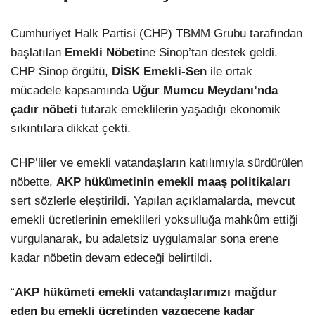
Cumhuriyet Halk Partisi (CHP) TBMM Grubu tarafından
başlatılan
Emekli Nöbeti
ne Sinop’tan destek geldi.
CHP Sinop örgütü,
DİSK Emekli-Sen
ile ortak
mücadele kapsamında
Uğur Mumcu Meydanı’nda
çadır nöbeti
tutarak emeklilerin yaşadığı ekonomik
sıkıntılara dikkat çekti.
CHP’liler ve emekli vatandaşların katılımıyla sürdürülen
nöbette,
AKP hükümetinin emekli maaş politikaları
sert sözlerle eleştirildi. Yapılan açıklamalarda, mevcut
emekli ücretlerinin emeklileri yoksulluğa mahkûm ettiği
vurgulanarak, bu adaletsiz uygulamalar sona erene
kadar nöbetin devam edeceği belirtildi.
“
AKP hükümeti emekli vatandaşlarımızı mağdur
eden bu emekli ücretinden vazgeçene kadar