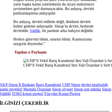
yarın başka kamu yatırımlarını da siyasi malzemeye
çevirmekten geri durmayacaktır. Bu anlayış, devleti
partizanlaştırma anlayışıdır.
Bu anlayış, devleti milletin değil, iktidarın devleti
haline getirme anlayışıdır. Sinop’ta devlet, herkesin
devletidir.
Valilik
, bir partinin arka bahçesi değildir.
Herkes görevini bilsin, sınırını bilsin. Kamuoyuna
saygıyla duyurulur.”
Yapılan o Paylaşım
CHP’li Vekil Barış Karadeniz’den Vali Özarslan’a Sert 
AKP Sinop İl Başkanı
Barış Karadeniz
CHP Sinop
devlet tarafsızlığı
kamu projeleri
Mustafa Özarslan
Sinop siyaset
Sinop son dakika
Sinop
Valiliği
TOKİ konut projesi
Yüzyılın Konut Projesi
İLGİNİZİ
ÇEKEBİLİR