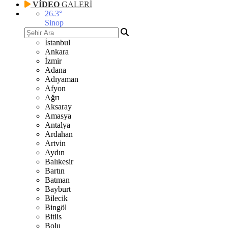
VİDEO
GALERİ
26.3
°
Sinop
İstanbul
Ankara
İzmir
Adana
Adıyaman
Afyon
Ağrı
Aksaray
Amasya
Antalya
Ardahan
Artvin
Aydın
Balıkesir
Bartın
Batman
Bayburt
Bilecik
Bingöl
Bitlis
Bolu