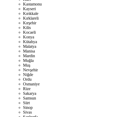
Kastamonu
Kayseri
Kırıkkale
Kırklareli
Kırşehir
Kilis
Kocaeli
Konya
Kütahya
Malatya
Manisa
Mardin
Muğla
Muş
Nevşehir
Niğde
Ordu
Osmaniye
Rize
Sakarya
Samsun
Siirt
Sinop
Sivas
Şanlıurfa