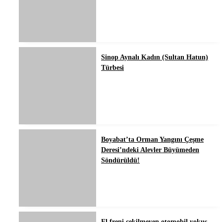
Sinop Aynalı Kadın (Sultan Hatun)
Türbesi
Boyabat’ta Orman Yangını Çeşme
Deresi’ndeki Alevler Büyümeden
Söndürüldü!
El freni çekilmeyen otomobil yokuş