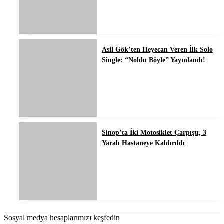
Asil Gök’ten Heyecan Veren İlk Solo
Single: “Noldu Böyle” Yayınlandı!
Sinop’ta İki Motosiklet Çarpıştı, 3
Yaralı Hastaneye Kaldırıldı
Sosyal medya hesaplarımızı keşfedin