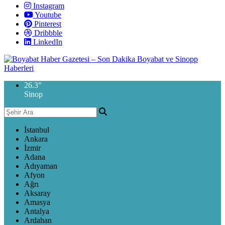
Instagram
Youtube
Pinterest
Dribbble
LinkedIn
26.3
°
Sinop
İstanbul
Ankara
İzmir
Adana
Adıyaman
Afyon
Ağrı
Aksaray
Amasya
Antalya
Ardahan