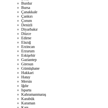
Burdur
Bursa
Çanakkale
Çankırı
Çorum
Denizli
Diyarbakır
Düzce
Edirne
Elazığ
Erzincan
Erzurum
Eskişehir
Gaziantep
Giresun
Gümüşhane
Hakkari
Hatay
Mersin
Iğdır
Isparta
Kahramanmaraş
Karabük
Karaman
Kars