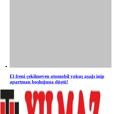
El freni çekilmeyen otomobil yokuş aşağı inip
apartman boşluğuna düştü!