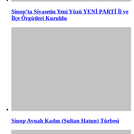
Sinop’ta Siyasetin Yeni Yüzü YENİ PARTİ İl ve
İlçe Örgütleri Kuruldu
Sinop Aynalı Kadın (Sultan Hatun) Türbesi