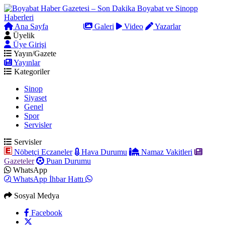
Ana Sayfa
Arama
Galeri
Video
Yazarlar
Üyelik
Üye Girişi
Yayın/Gazete
Yayınlar
Kategoriler
Sinop
Siyaset
Genel
Spor
Servisler
Servisler
Nöbetçi Eczaneler
Hava Durumu
Namaz Vakitleri
Gazeteler
Puan Durumu
WhatsApp
WhatsApp İhbar Hattı
Sosyal Medya
Facebook