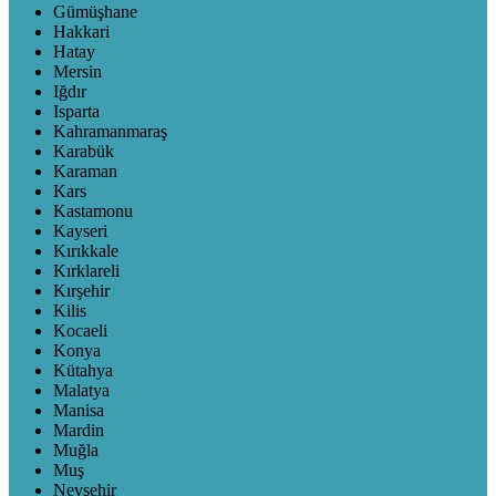
Gümüşhane
Hakkari
Hatay
Mersin
Iğdır
Isparta
Kahramanmaraş
Karabük
Karaman
Kars
Kastamonu
Kayseri
Kırıkkale
Kırklareli
Kırşehir
Kilis
Kocaeli
Konya
Kütahya
Malatya
Manisa
Mardin
Muğla
Muş
Nevşehir