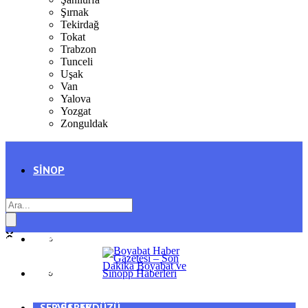
Şırnak
Tekirdağ
Tokat
Trabzon
Tunceli
Uşak
Van
Yalova
Yozgat
Zonguldak
SINOP
SIYASET
BOYABAT
GENEL
DURAĞAN
SPOR
AYANCIK
SERVISLER
SARAYDÜZÜ