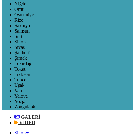
Niğde
Ordu
Osmaniye
Rize
Sakarya
Samsun
Siirt
Sinop
Sivas
Şanlıurfa
Şırnak
Tekirdağ
Tokat
Trabzon
Tunceli
Uşak
Van
Yalova
Yozgat
Zonguldak
GALERİ
VİDEO
Sinop