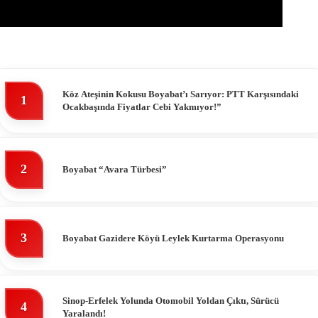
Köz Ateşinin Kokusu Boyabat’ı Sarıyor: PTT Karşısındaki
1
Ocakbaşında Fiyatlar Cebi Yakmıyor!”
2
Boyabat “Avara Türbesi”
3
Boyabat Gazidere Köyü Leylek Kurtarma Operasyonu
Sinop-Erfelek Yolunda Otomobil Yoldan Çıktı, Sürücü
4
Yaralandı!