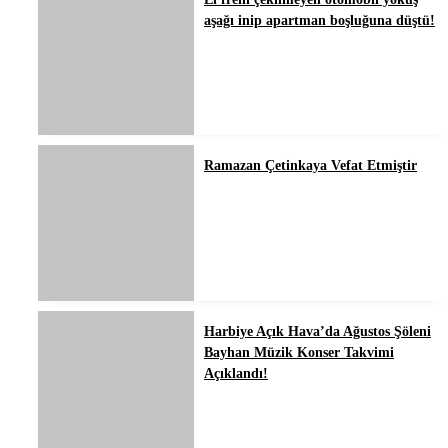
aşağı inip apartman boşluğuna düştü!
Ramazan Çetinkaya Vefat Etmiştir
Harbiye Açık Hava’da Ağustos Şöleni
Bayhan Müzik Konser Takvimi
Açıklandı!