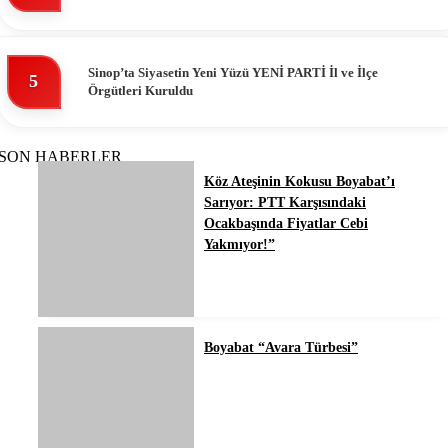
Sinop’ta Siyasetin Yeni Yüzü YENİ PARTİ İl ve İlçe
5
Örgütleri Kuruldu
SON HABERLER
Köz Ateşinin Kokusu Boyabat’ı
Sarıyor: PTT Karşısındaki
Ocakbaşında Fiyatlar Cebi
Yakmıyor!”
Boyabat “Avara Türbesi”