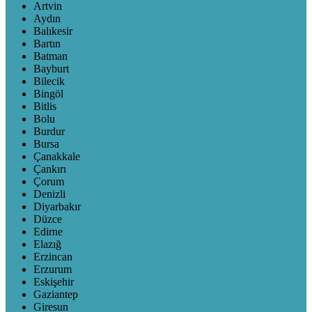
Artvin
Aydın
Balıkesir
Bartın
Batman
Bayburt
Bilecik
Bingöl
Bitlis
Bolu
Burdur
Bursa
Çanakkale
Çankırı
Çorum
Denizli
Diyarbakır
Düzce
Edirne
Elazığ
Erzincan
Erzurum
Eskişehir
Gaziantep
Giresun