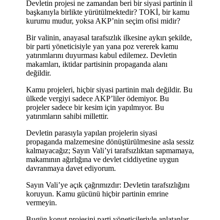
Devletin projesi ne zamandan beri bir siyasi partinin il
başkanıyla birlikte yürütülmektedir? TOKİ, bir kamu
kurumu mudur, yoksa AKP’nin seçim ofisi midir?
Bir valinin, anayasal tarafsızlık ilkesine aykırı şekilde,
bir parti yöneticisiyle yan yana poz vererek kamu
yatırımlarını duyurması kabul edilemez. Devletin
makamları, iktidar partisinin propaganda alanı
değildir.
Kamu projeleri, hiçbir siyasi partinin malı değildir. Bu
ülkede vergiyi sadece AKP’liler ödemiyor. Bu
projeler sadece bir kesim için yapılmıyor. Bu
yatırımların sahibi millettir.
Devletin parasıyla yapılan projelerin siyasi
propaganda malzemesine dönüştürülmesine asla sessiz
kalmayacağız; Sayın Vali’yi tarafsızlıktan sapmamaya,
makamının ağırlığına ve devlet ciddiyetine uygun
davranmaya davet ediyorum.
Sayın Vali’ye açık çağrımızdır: Devletin tarafsızlığını
koruyun. Kamu gücünü hiçbir partinin emrine
vermeyin.
Bugün konut projesini parti yöneticileriyle anlatanlar,