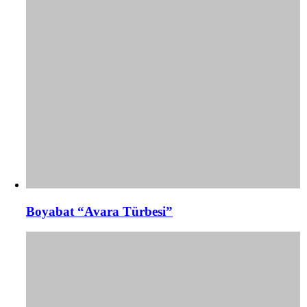
Boyabat “Avara Türbesi”