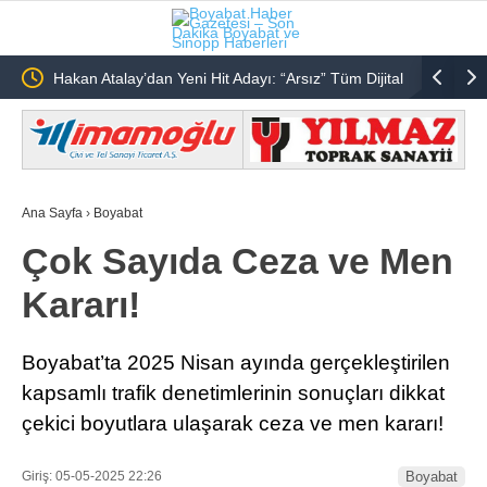
ık
Hakan Atalay’dan Yeni Hit Adayı: “Arsız” Tüm Dijital
Akif Manaf
Platformlarda Yayında
Ana Sayfa
›
Boyabat
Çok Sayıda Ceza ve Men
Kararı!
Boyabat’ta 2025 Nisan ayında gerçekleştirilen
kapsamlı trafik denetimlerinin sonuçları dikkat
çekici boyutlara ulaşarak ceza ve men kararı!
Giriş: 05-05-2025 22:26
Boyabat