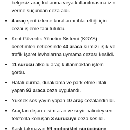
belgesiz araç kullanma veya kullanılmasına izin
verme suçundan ceza aldı.
4 araç
şerit izleme kurallarını ihlal ettiği için
cezai işleme tabi tutuldu.
Kent Güvenlik Yönetim Sistemi (KGYS)
denetimleri neticesinde
40 araca
kırmızı ışık ve
trafik işaret levhalarına uymama cezası kesildi.
11 sürücü
alkollü araç kullanmaktan işlem
gördü.
Hatalı durma, duraklama ve park etme ihlali
yapan
93 araca
ceza uygulandı.
Yüksek ses yayın yapan
10 araç
cezalandırıldı.
Araçtan dışarı cisim atan ve seyir halindeyken
telefonla konuşan
3 sürücüye
ceza kesildi.
Kask takmayan
59 motosiklet sürücüsüne