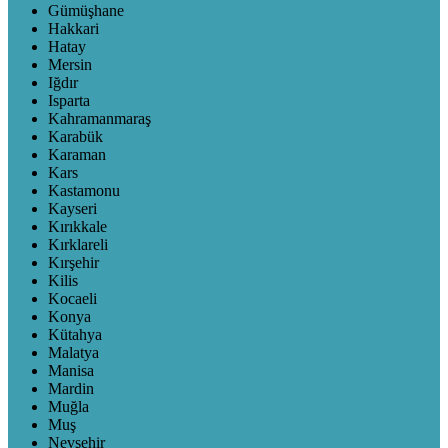
Gümüşhane
Hakkari
Hatay
Mersin
Iğdır
Isparta
Kahramanmaraş
Karabük
Karaman
Kars
Kastamonu
Kayseri
Kırıkkale
Kırklareli
Kırşehir
Kilis
Kocaeli
Konya
Kütahya
Malatya
Manisa
Mardin
Muğla
Muş
Nevşehir