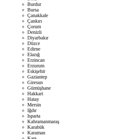
Burdur
Bursa
Çanakkale
Çankırı
Çorum
Denizli
Diyarbakır
Düzce
Edirne
Elazığ
Erzincan
Erzurum
Eskişehir
Gaziantep
Giresun
Gümüşhane
Hakkari
Hatay
Mersin
Iğdır
Isparta
Kahramanmaraş
Karabük
Karaman
Kars