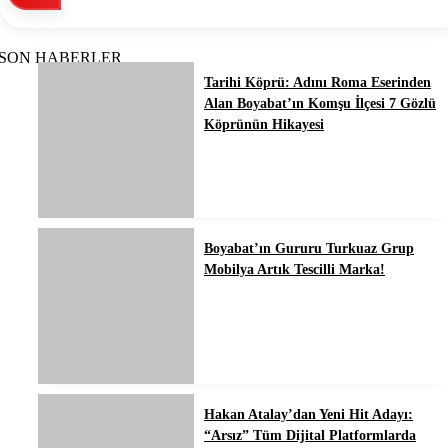
SON HABERLER
Tarihi Köprü: Adını Roma Eserinden
Alan Boyabat’ın Komşu İlçesi 7 Gözlü
Köprünün Hikayesi
Boyabat’ın Gururu Turkuaz Grup
Mobilya Artık Tescilli Marka!
Hakan Atalay’dan Yeni Hit Adayı:
“Arsız” Tüm Dijital Platformlarda