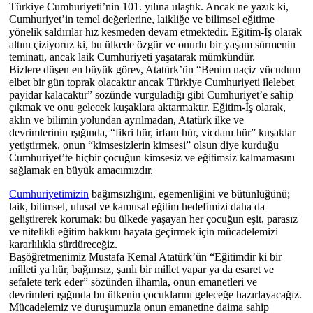
Türkiye Cumhuriyeti’nin 101. yılına ulaştık. Ancak ne yazık ki,
Cumhuriyet’in temel değerlerine, laikliğe ve bilimsel eğitime
yönelik saldırılar hız kesmeden devam etmektedir. Eğitim-İş olarak
altını çiziyoruz ki, bu ülkede özgür ve onurlu bir yaşam sürmenin
teminatı, ancak laik Cumhuriyeti yaşatarak mümkündür.
Bizlere düşen en büyük görev, Atatürk’ün “Benim naçiz vücudum
elbet bir gün toprak olacaktır ancak Türkiye Cumhuriyeti ilelebet
payidar kalacaktır” sözünde vurguladığı gibi Cumhuriyet’e sahip
çıkmak ve onu gelecek kuşaklara aktarmaktır. Eğitim-İş olarak,
aklın ve bilimin yolundan ayrılmadan, Atatürk ilke ve
devrimlerinin ışığında, “fikri hür, irfanı hür, vicdanı hür” kuşaklar
yetiştirmek, onun “kimsesizlerin kimsesi” olsun diye kurduğu
Cumhuriyet’te hiçbir çocuğun kimsesiz ve eğitimsiz kalmamasını
sağlamak en büyük amacımızdır.
Cumhuriyetimizin
bağımsızlığını, egemenliğini ve bütünlüğünü;
laik, bilimsel, ulusal ve kamusal eğitim hedefimizi daha da
geliştirerek korumak; bu ülkede yaşayan her çocuğun eşit, parasız
ve nitelikli eğitim hakkını hayata geçirmek için mücadelemizi
kararlılıkla sürdüreceğiz.
Başöğretmenimiz Mustafa Kemal Atatürk’ün “Eğitimdir ki bir
milleti ya hür, bağımsız, şanlı bir millet yapar ya da esaret ve
sefalete terk eder” sözünden ilhamla, onun emanetleri ve
devrimleri ışığında bu ülkenin çocuklarını geleceğe hazırlayacağız.
Mücadelemiz ve duruşumuzla onun emanetine daima sahip