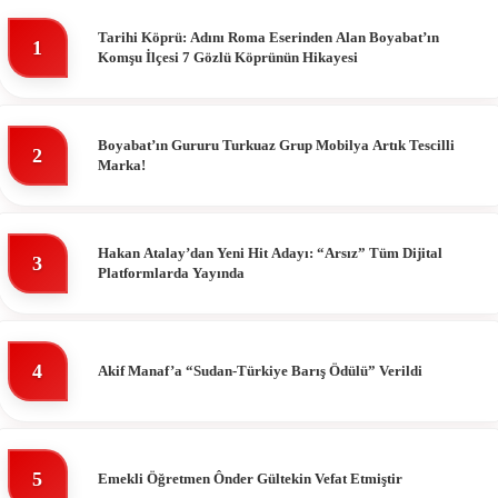
Tarihi Köprü: Adını Roma Eserinden Alan Boyabat’ın
1
Komşu İlçesi 7 Gözlü Köprünün Hikayesi
Boyabat’ın Gururu Turkuaz Grup Mobilya Artık Tescilli
2
Marka!
Hakan Atalay’dan Yeni Hit Adayı: “Arsız” Tüm Dijital
3
Platformlarda Yayında
4
Akif Manaf’a “Sudan-Türkiye Barış Ödülü” Verildi
5
Emekli Öğretmen Ônder Gültekin Vefat Etmiştir