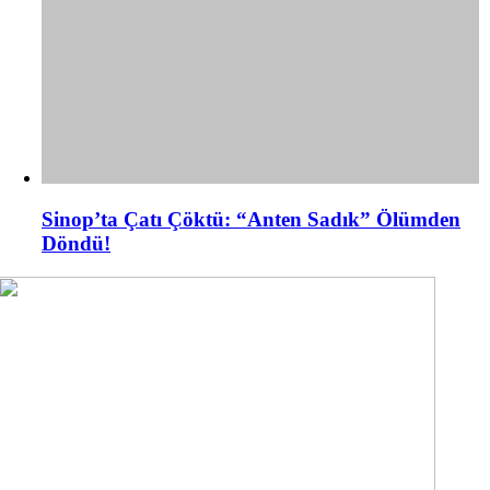
Sinop’ta Çatı Çöktü: “Anten Sadık” Ölümden
Döndü!