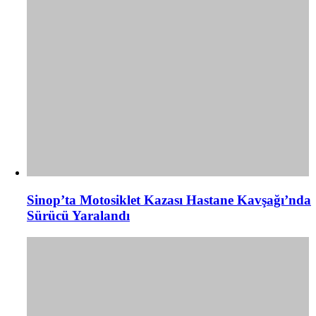
Sinop’ta Motosiklet Kazası Hastane Kavşağı’nda
Sürücü Yaralandı