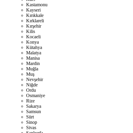
Kastamonu
Kayseri
Kırıkkale
Kırklareli
Kırşehir
Kilis
Kocaeli
Konya
Kütahya
Malatya
Manisa
Mardin
Muğla
Muş
Nevşehir
Niğde
Ordu
Osmaniye
Rize
Sakarya
Samsun
Siirt
Sinop
Sivas
Şanlıurfa