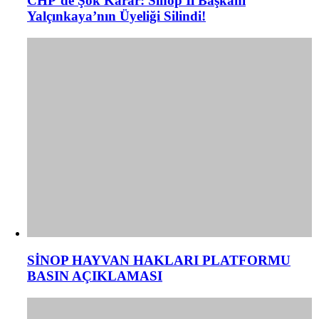
CHP’de Şok Karar: Sinop İl Başkanı
Yalçınkaya’nın Üyeliği Silindi!
​SİNOP HAYVAN HAKLARI PLATFORMU
BASIN AÇIKLAMASI