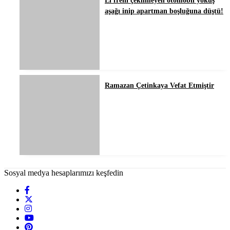
El freni çekilmeyen otomobil yokuş
aşağı inip apartman boşluğuna düştü!
Ramazan Çetinkaya Vefat Etmiştir
Sosyal medya hesaplarımızı keşfedin