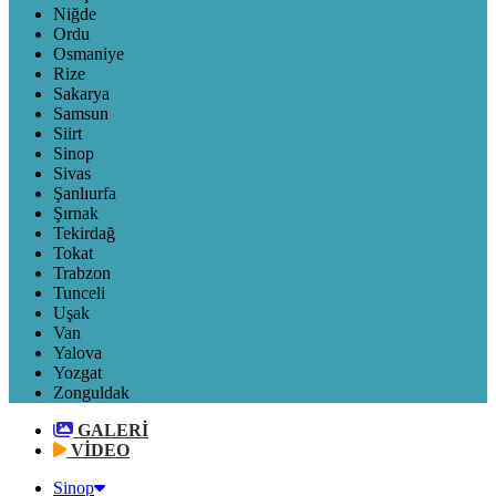
Niğde
Ordu
Osmaniye
Rize
Sakarya
Samsun
Siirt
Sinop
Sivas
Şanlıurfa
Şırnak
Tekirdağ
Tokat
Trabzon
Tunceli
Uşak
Van
Yalova
Yozgat
Zonguldak
GALERİ
VİDEO
Sinop