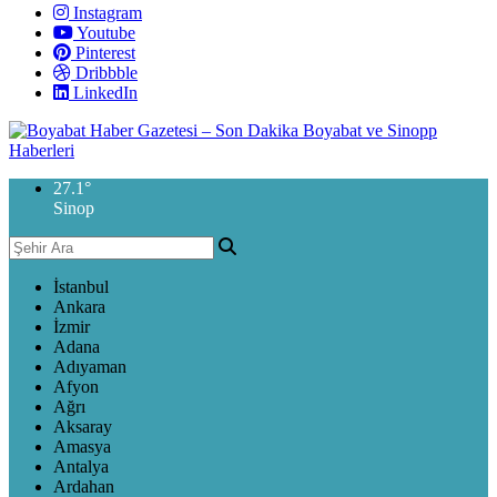
Instagram
Youtube
Pinterest
Dribbble
LinkedIn
27.1
°
Sinop
İstanbul
Ankara
İzmir
Adana
Adıyaman
Afyon
Ağrı
Aksaray
Amasya
Antalya
Ardahan