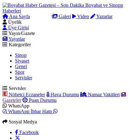
Ana Sayfa
Arama
Galeri
Video
Yazarlar
Üyelik
Üye Girişi
Yayın/Gazete
Yayınlar
Kategoriler
Sinop
Siyaset
Genel
Spor
Servisler
Servisler
Nöbetçi Eczaneler
Hava Durumu
Namaz Vakitleri
Gazeteler
Puan Durumu
WhatsApp
WhatsApp İhbar Hattı
Sosyal Medya
Facebook