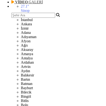
VİDEO
GALERİ
27.1
°
Sinop
İstanbul
Ankara
İzmir
Adana
Adıyaman
Afyon
Ağrı
Aksaray
Amasya
Antalya
Ardahan
Artvin
Aydın
Balıkesir
Bartın
Batman
Bayburt
Bilecik
Bingöl
Bitlis
Bolu