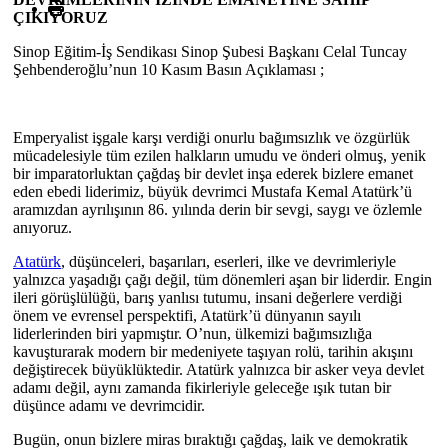
ÇIKIYORUZ
Sinop Eğitim-İş Sendikası Sinop Şubesi Başkanı Celal Tuncay
Şehbenderoğlu’nun 10 Kasım Basın Açıklaması ;
Emperyalist işgale karşı verdiği onurlu bağımsızlık ve özgürlük
mücadelesiyle tüm ezilen halkların umudu ve önderi olmuş, yenik
bir imparatorluktan çağdaş bir devlet inşa ederek bizlere emanet
eden ebedi liderimiz, büyük devrimci Mustafa Kemal Atatürk’ü
aramızdan ayrılışının 86. yılında derin bir sevgi, saygı ve özlemle
anıyoruz.
Atatürk
, düşünceleri, başarıları, eserleri, ilke ve devrimleriyle
yalnızca yaşadığı çağı değil, tüm dönemleri aşan bir liderdir. Engin
ileri görüşlülüğü, barış yanlısı tutumu, insani değerlere verdiği
önem ve evrensel perspektifi, Atatürk’ü dünyanın sayılı
liderlerinden biri yapmıştır. O’nun, ülkemizi bağımsızlığa
kavuşturarak modern bir medeniyete taşıyan rolü, tarihin akışını
değiştirecek büyüklüktedir. Atatürk yalnızca bir asker veya devlet
adamı değil, aynı zamanda fikirleriyle geleceğe ışık tutan bir
düşünce adamı ve devrimcidir.
Bugün, onun bizlere miras bıraktığı çağdaş, laik ve demokratik