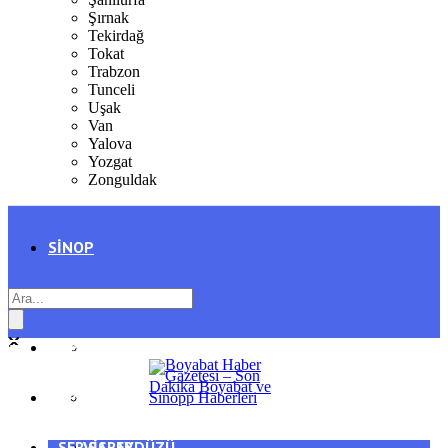
Şırnak
Tekirdağ
Tokat
Trabzon
Tunceli
Uşak
Van
Yalova
Yozgat
Zonguldak
SINOP
SIYASET
BOYABAT
GENEL
DURAĞAN
SPOR
AYANCIK
SERVISLER
SARAYDÜZÜ