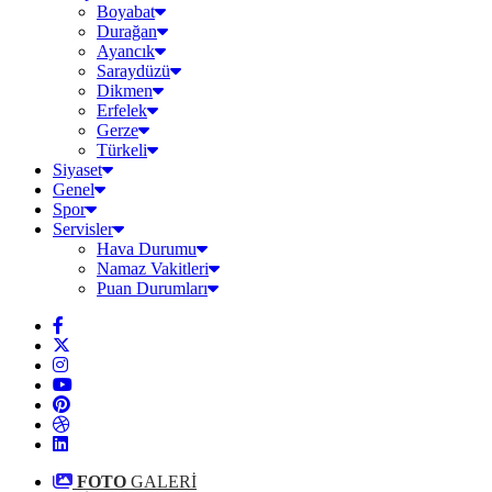
Boyabat
Durağan
Ayancık
Saraydüzü
Dikmen
Erfelek
Gerze
Türkeli
Siyaset
Genel
Spor
Servisler
Hava Durumu
Namaz Vakitleri
Puan Durumları
FOTO
GALERİ