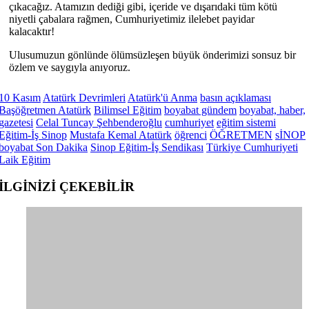
çıkacağız. Atamızın dediği gibi, içeride ve dışarıdaki tüm kötü
niyetli çabalara rağmen, Cumhuriyetimiz ilelebet payidar
kalacaktır!
Ulusumuzun gönlünde ölümsüzleşen büyük önderimizi sonsuz bir
özlem ve saygıyla anıyoruz.
10 Kasım
Atatürk Devrimleri
Atatürk'ü Anma
basın açıklaması
Başöğretmen Atatürk
Bilimsel Eğitim
boyabat gündem
boyabat, haber,
gazetesi
Celal Tuncay Şehbenderoğlu
cumhuriyet
eğitim sistemi
Eğitim-İş Sinop
Mustafa Kemal Atatürk
öğrenci
ÖĞRETMEN
sİNOP
boyabat Son Dakika
Sinop Eğitim-İş Sendikası
Türkiye Cumhuriyeti
Laik Eğitim
İLGİNİZİ
ÇEKEBİLİR