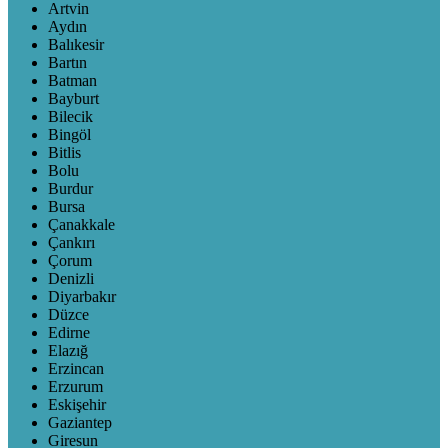
Artvin
Aydın
Balıkesir
Bartın
Batman
Bayburt
Bilecik
Bingöl
Bitlis
Bolu
Burdur
Bursa
Çanakkale
Çankırı
Çorum
Denizli
Diyarbakır
Düzce
Edirne
Elazığ
Erzincan
Erzurum
Eskişehir
Gaziantep
Giresun