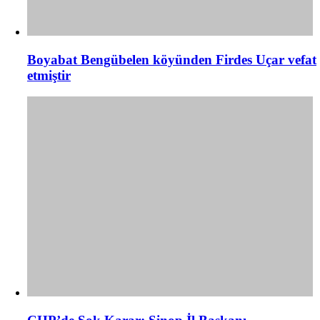
Boyabat Bengübelen köyünden Firdes Uçar vefat
etmiştir