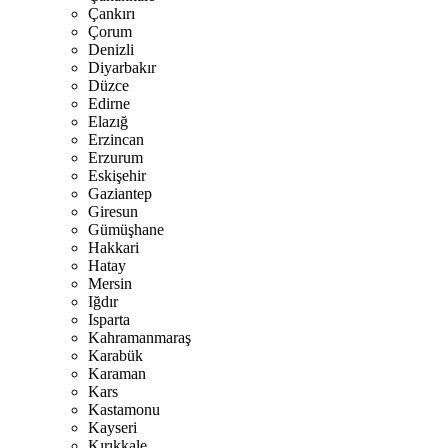
Çankırı
Çorum
Denizli
Diyarbakır
Düzce
Edirne
Elazığ
Erzincan
Erzurum
Eskişehir
Gaziantep
Giresun
Gümüşhane
Hakkari
Hatay
Mersin
Iğdır
Isparta
Kahramanmaraş
Karabük
Karaman
Kars
Kastamonu
Kayseri
Kırıkkale