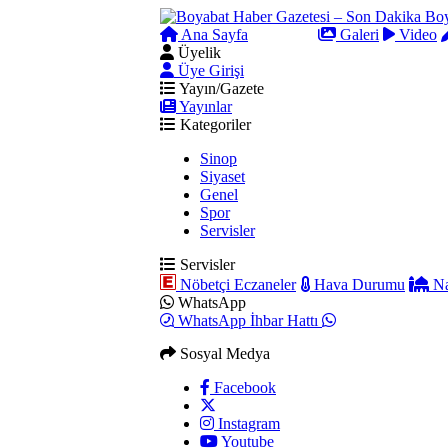
Ana Sayfa
Arama
Galeri
Video
Üyelik
Üye Girişi
Yayın/Gazete
Yayınlar
Kategoriler
Sinop
Siyaset
Genel
Spor
Servisler
Servisler
Nöbetçi Eczaneler
Hava Durumu
Na
WhatsApp
WhatsApp İhbar Hattı
Sosyal Medya
Facebook
Instagram
Youtube