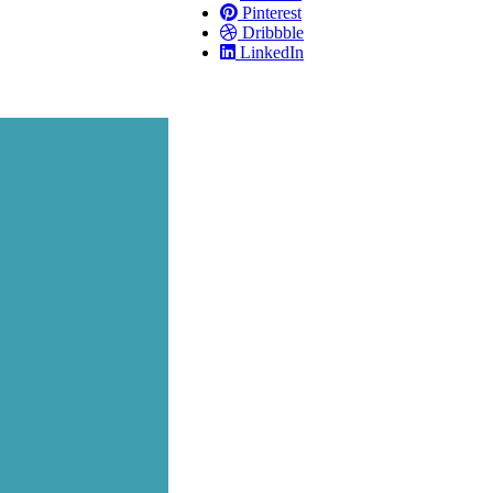
Pinterest
Dribbble
LinkedIn