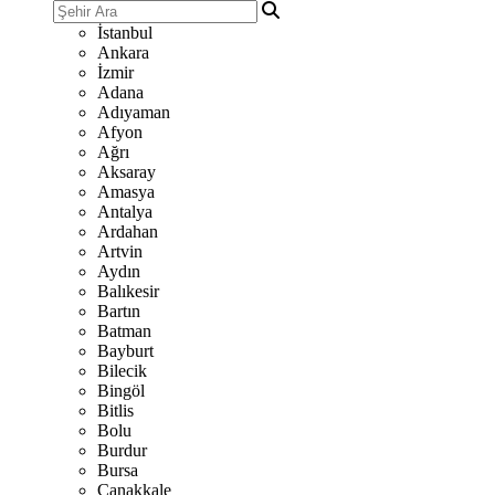
İstanbul
Ankara
İzmir
Adana
Adıyaman
Afyon
Ağrı
Aksaray
Amasya
Antalya
Ardahan
Artvin
Aydın
Balıkesir
Bartın
Batman
Bayburt
Bilecik
Bingöl
Bitlis
Bolu
Burdur
Bursa
Çanakkale