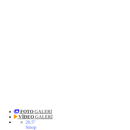
FOTO
GALERİ
VİDEO
GALERİ
26.5
°
Sinop