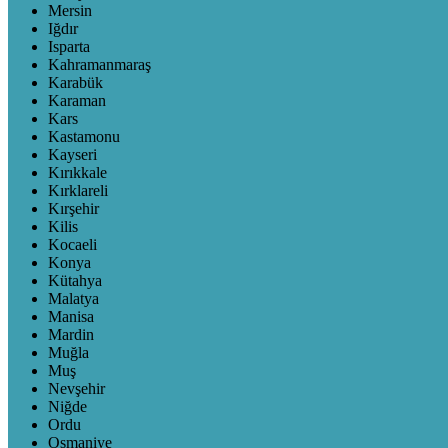
Mersin
Iğdır
Isparta
Kahramanmaraş
Karabük
Karaman
Kars
Kastamonu
Kayseri
Kırıkkale
Kırklareli
Kırşehir
Kilis
Kocaeli
Konya
Kütahya
Malatya
Manisa
Mardin
Muğla
Muş
Nevşehir
Niğde
Ordu
Osmaniye