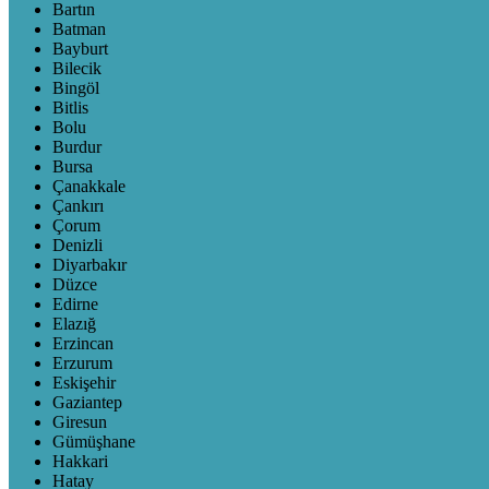
Bartın
Batman
Bayburt
Bilecik
Bingöl
Bitlis
Bolu
Burdur
Bursa
Çanakkale
Çankırı
Çorum
Denizli
Diyarbakır
Düzce
Edirne
Elazığ
Erzincan
Erzurum
Eskişehir
Gaziantep
Giresun
Gümüşhane
Hakkari
Hatay