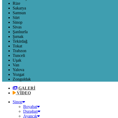
Rize
Sakarya
Samsun
Siirt
Sinop
Sivas
Şanlıurfa
Şırnak
Tekirdağ
Tokat
Trabzon
Tunceli
Uşak
Van
Yalova
Yozgat
Zonguldak
GALERİ
VİDEO
Sinop
Boyabat
Durağan
Ayancık