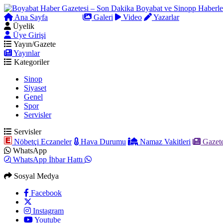
Ana Sayfa
Arama
Galeri
Video
Yazarlar
Üyelik
Üye Girişi
Yayın/Gazete
Yayınlar
Kategoriler
Sinop
Siyaset
Genel
Spor
Servisler
Servisler
Nöbetçi Eczaneler
Hava Durumu
Namaz Vakitleri
Gazete
WhatsApp
WhatsApp İhbar Hattı
Sosyal Medya
Facebook
Instagram
Youtube