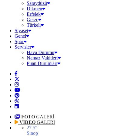
Saraydüzü
Dikmen
Erfelek
Gerze
Türkeli
Siyaset
Genel
Spor
Servisler
Hava Durumu
Namaz Vakitleri
Puan Durumları
FOTO
GALERİ
VİDEO
GALERİ
27.5
°
Sinop