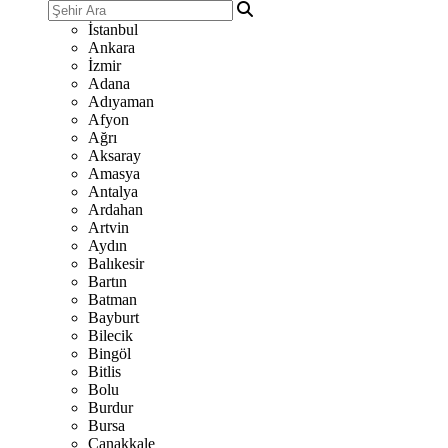
İstanbul
Ankara
İzmir
Adana
Adıyaman
Afyon
Ağrı
Aksaray
Amasya
Antalya
Ardahan
Artvin
Aydın
Balıkesir
Bartın
Batman
Bayburt
Bilecik
Bingöl
Bitlis
Bolu
Burdur
Bursa
Çanakkale