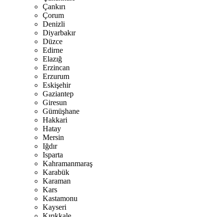
Çankırı
Çorum
Denizli
Diyarbakır
Düzce
Edirne
Elazığ
Erzincan
Erzurum
Eskişehir
Gaziantep
Giresun
Gümüşhane
Hakkari
Hatay
Mersin
Iğdır
Isparta
Kahramanmaraş
Karabük
Karaman
Kars
Kastamonu
Kayseri
Kırıkkale