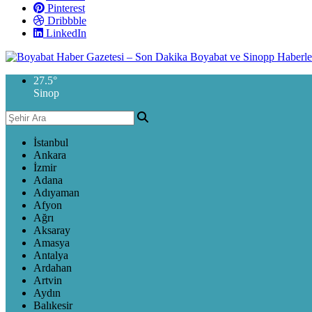
Pinterest
Dribbble
LinkedIn
27.5
°
Sinop
İstanbul
Ankara
İzmir
Adana
Adıyaman
Afyon
Ağrı
Aksaray
Amasya
Antalya
Ardahan
Artvin
Aydın
Balıkesir