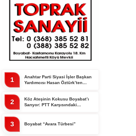
Anahtar Parti Siyasi İşler Başkan
1
Yardımcısı Hasan Öztürk’ten
Dikkat Çeken Paylaşım
Köz Ateşinin Kokusu Boyabat’ı
2
Sarıyor: PTT Karşısındaki
Ocakbaşında Fiyatlar Cebi
Yakmıyor!”
3
Boyabat “Avara Türbesi”