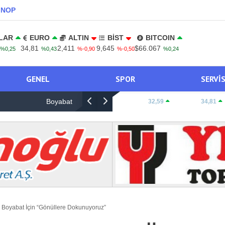
INOP
LAR
EURO
ALTIN
BİST
BITCOIN
34,81
2,411
9,645
$66.067
%0,25
%0,43
%-0,90
%-0,50
%0,24
GENEL
SPOR
SERVI
asyonu
Sinop-Erfelek Yolunda Otomobil Yoldan Çıktı, 
DOLAR:
32,59
EURO:
34,81
 Boyabat İçin “Gönüllere Dokunuyoruz”