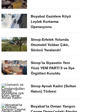
Boyabat Gazidere Köyü
Leylek Kurtarma
Operasyonu
Sinop-Erfelek Yolunda
Otomobil Yoldan Çıktı,
Sürücü Yaralandı!
Sinop’ta Siyasetin Yeni
Yüzü YENİ PARTİ İl ve İlçe
Örgütleri Kuruldu
Sinop Aynalı Kadın (Sultan
Hatun) Türbesi
Boyabat’ta Orman Yangını
Çeşme Deresi’ndeki Alevler