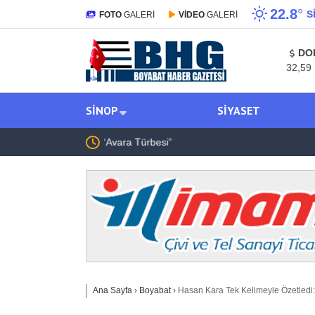
22.8
°
S
FOTO
GALERİ
VİDEO
GALERİ
DO
32,59
SINOP
SIYASET
Boyabat Gazidere Köyü Leylek Kurtarma Oper
Ana Sayfa
›
Boyabat
›
Hasan Kara Tek Kelimeyle Özetledi: