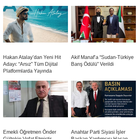
Hakan Atalay’dan Yeni Hit
Akif Manaf’a “Sudan-Türkiye
Adayı: “Arsız” Tüm Dijital
Barış Ödülü” Verildi
Platformlarda Yayında
Emekli Öğretmen Ônder
Anahtar Parti Siyasi İşler
Gültekin Vefat Etmiştir
Başkan Yardımcısı Hasan