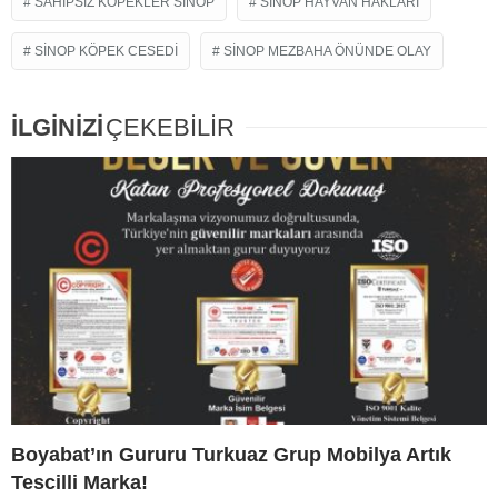
SAHIPSIZ KÖPEKLER SINOP
SINOP HAYVAN HAKLARI
SINOP KÖPEK CESEDI
SINOP MEZBAHA ÖNÜNDE OLAY
İLGİNİZİ
ÇEKEBİLİR
Boyabat’ın Gururu Turkuaz Grup Mobilya Artık
Tescilli Marka!