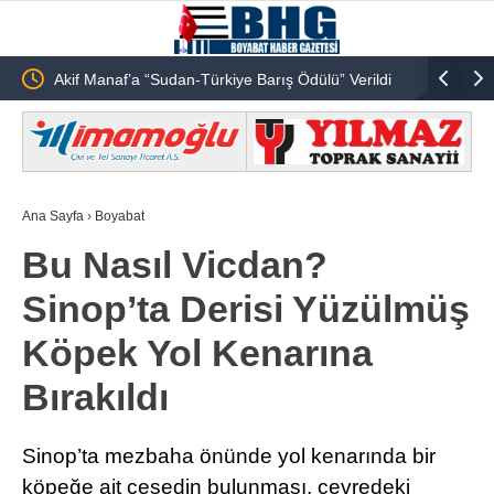
-Türkiye Barış Ödülü” Verildi
Emekli Öğretmen Ônder Gültekin Vefa
Ana Sayfa
›
Boyabat
Bu Nasıl Vicdan?
Sinop’ta Derisi Yüzülmüş
Köpek Yol Kenarına
Bırakıldı
Sinop’ta mezbaha önünde yol kenarında bir
köpeğe ait cesedin bulunması, çevredeki