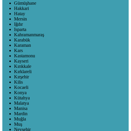
Gümüşhane
Hakkari
Hatay
Mersin
Iğdır
Isparta
Kahramanmaraş
Karabük
Karaman
Kars
Kastamonu
Kayseri
Kırıkkale
Kırklareli
Kırşehir
Kilis
Kocaeli
Konya
Kütahya
Malatya
Manisa
Mardin
Muğla
Muş
Nevşehir