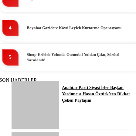
4
Boyabat Gazidere Köyü Leylek Kurtarma Operasyonu
Sinop-Erfelek Yolunda Otomobil Yoldan Çıktı, Sürücü
5
Yaralandı!
SON HABERLER
Anahtar Parti Siyasi İşler Başkan
Yardımcısı Hasan Öztürk’ten Dikkat
Çeken Paylaşım