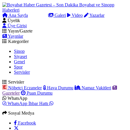
Ana Sayfa
Arama
Galeri
Video
Yazarlar
Üyelik
Üye Girişi
Yayın/Gazete
Yayınlar
Kategoriler
Sinop
Siyaset
Genel
Spor
Servisler
Servisler
Nöbetçi Eczaneler
Hava Durumu
Namaz Vakitleri
Gazeteler
Puan Durumu
WhatsApp
WhatsApp İhbar Hattı
Sosyal Medya
Facebook