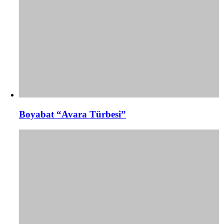
Boyabat “Avara Türbesi”