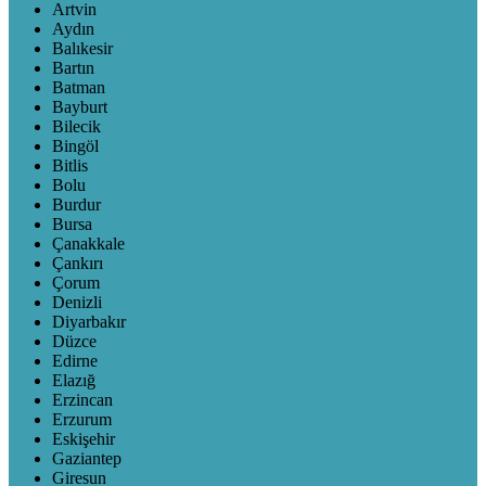
Artvin
Aydın
Balıkesir
Bartın
Batman
Bayburt
Bilecik
Bingöl
Bitlis
Bolu
Burdur
Bursa
Çanakkale
Çankırı
Çorum
Denizli
Diyarbakır
Düzce
Edirne
Elazığ
Erzincan
Erzurum
Eskişehir
Gaziantep
Giresun