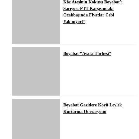
Köz Ateşinin Kokusu Boyabat’ı
Sarıyor: PTT Karşısındaki
Ocakbaşında Fiyatlar Cebi
Yakmıyor!”
Boyabat “Avara Türbesi”
Boyabat Gazidere Köyü Leylek
Kurtarma Operasyonu