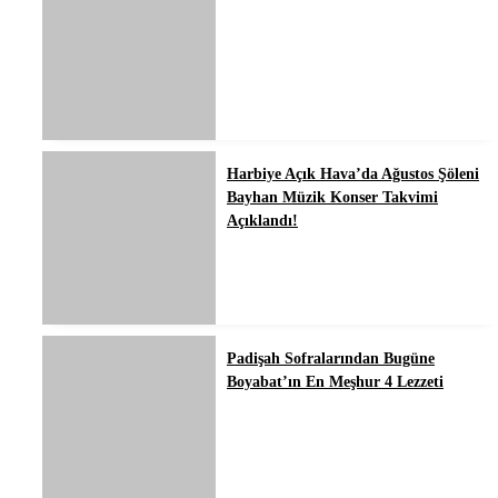
Harbiye Açık Hava’da Ağustos Şöleni
Bayhan Müzik Konser Takvimi
Açıklandı!
Padişah Sofralarından Bugüne
Boyabat’ın En Meşhur 4 Lezzeti