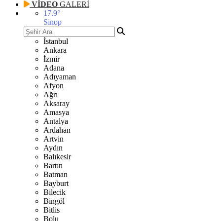
VİDEO
GALERİ
17.9
°
Sinop
İstanbul
Ankara
İzmir
Adana
Adıyaman
Afyon
Ağrı
Aksaray
Amasya
Antalya
Ardahan
Artvin
Aydın
Balıkesir
Bartın
Batman
Bayburt
Bilecik
Bingöl
Bitlis
Bolu