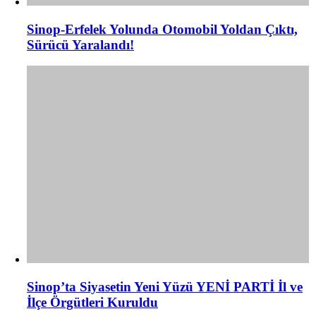
Sinop-Erfelek Yolunda Otomobil Yoldan Çıktı,
Sürücü Yaralandı!
Sinop’ta Siyasetin Yeni Yüzü YENİ PARTİ İl ve
İlçe Örgütleri Kuruldu