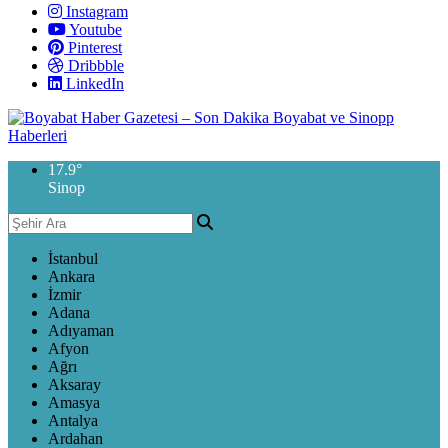
Instagram
Youtube
Pinterest
Dribbble
LinkedIn
17.9
°
Sinop
İstanbul
Ankara
İzmir
Adana
Adıyaman
Afyon
Ağrı
Aksaray
Amasya
Antalya
Ardahan