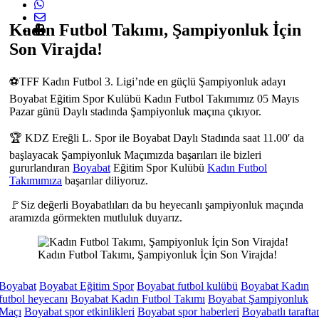
Kadın Futbol Takımı, Şampiyonluk İçin
Son Virajda!
⚽TFF Kadın Futbol 3. Ligi’nde en güçlü Şampiyonluk adayı
Boyabat Eğitim Spor Kulübü Kadın Futbol Takımımız 05 Mayıs
Pazar günü Daylı stadında Şampiyonluk maçına çıkıyor.
🏆 KDZ Ereğli L. Spor ile Boyabat Daylı Stadında saat 11.00′ da
başlayacak Şampiyonluk Maçımızda başarıları ile bizleri
gururlandıran
Boyabat
Eğitim Spor Kulübü
Kadın Futbol
Takımımıza
başarılar diliyoruz.
🚩Siz değerli Boyabatlıları da bu heyecanlı şampiyonluk maçında
aramızda görmekten mutluluk duyarız.
Kadın Futbol Takımı, Şampiyonluk İçin Son Virajda!
Boyabat
Boyabat Eğitim Spor
Boyabat futbol kulübü
Boyabat Kadın
futbol heyecanı
Boyabat Kadın Futbol Takımı
Boyabat Şampiyonluk
Maçı
Boyabat spor etkinlikleri
Boyabat spor haberleri
Boyabatlı tarafta