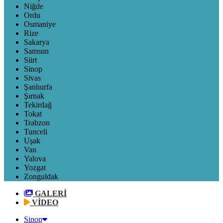
Niğde
Ordu
Osmaniye
Rize
Sakarya
Samsun
Siirt
Sinop
Sivas
Şanlıurfa
Şırnak
Tekirdağ
Tokat
Trabzon
Tunceli
Uşak
Van
Yalova
Yozgat
Zonguldak
GALERİ
VİDEO
Sinop