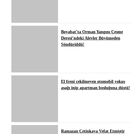
Boyabat’ta Orman Yangını Çeşme
Deresi’ndeki Alevler Büyümeden
Söndürüldü!
El freni çekilmeyen otomobil yokuş
aşağı inip apartman boşluğuna düştü!
Ramazan Çetinkaya Vefat Etmiştir