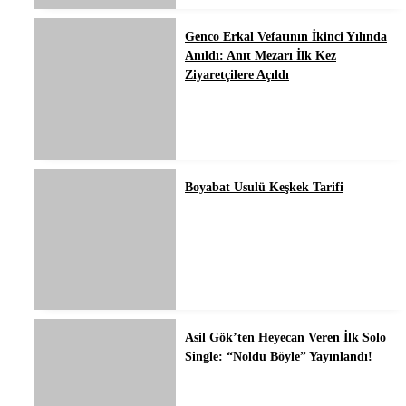
Genco Erkal Vefatının İkinci Yılında
Anıldı: Anıt Mezarı İlk Kez
Ziyaretçilere Açıldı
Boyabat Usulü Keşkek Tarifi
Asil Gök’ten Heyecan Veren İlk Solo
Single: “Noldu Böyle” Yayınlandı!