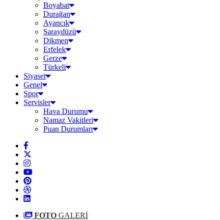
Boyabat
Durağan
Ayancık
Saraydüzü
Dikmen
Erfelek
Gerze
Türkeli
Siyaset
Genel
Spor
Servisler
Hava Durumu
Namaz Vakitleri
Puan Durumları
FOTO
GALERİ