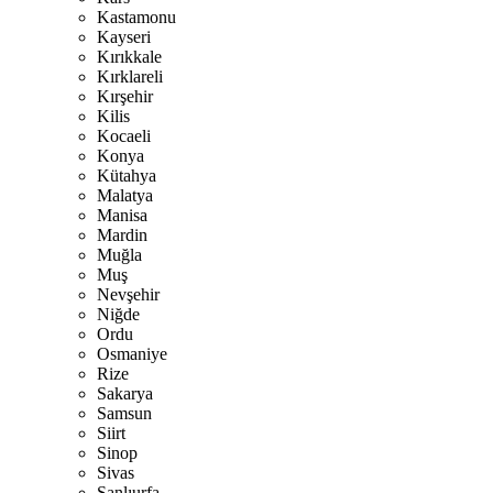
Kastamonu
Kayseri
Kırıkkale
Kırklareli
Kırşehir
Kilis
Kocaeli
Konya
Kütahya
Malatya
Manisa
Mardin
Muğla
Muş
Nevşehir
Niğde
Ordu
Osmaniye
Rize
Sakarya
Samsun
Siirt
Sinop
Sivas
Şanlıurfa