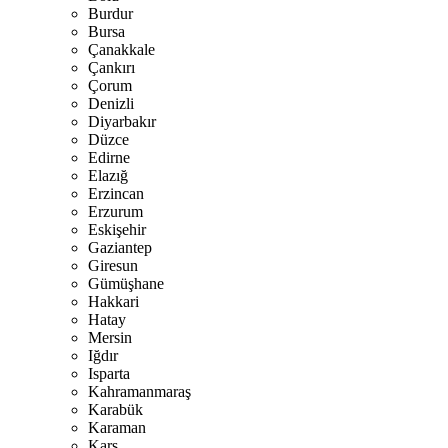
Burdur
Bursa
Çanakkale
Çankırı
Çorum
Denizli
Diyarbakır
Düzce
Edirne
Elazığ
Erzincan
Erzurum
Eskişehir
Gaziantep
Giresun
Gümüşhane
Hakkari
Hatay
Mersin
Iğdır
Isparta
Kahramanmaraş
Karabük
Karaman
Kars