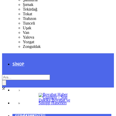
Şırnak
Tekirdağ
Tokat
Trabzon
Tunceli
Uşak
Van
Yalova
Yozgat
Zonguldak
SINOP
SIYASET
BOYABAT
GENEL
DURAĞAN
SPOR
AYANCIK
SERVISLER
SARAYDÜZÜ