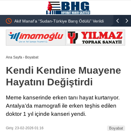
ijital
Akif Manaf’a “Sudan-Türkiye Barış Ödülü” Verildi
Emekli Öğ
Ana Sayfa
›
Boyabat
Kendi Kendine Muayene
Hayatını Değiştirdi
Meme kanserinde erken tanı hayat kurtarıyor.
Antalya’da mamografi ile erken teşhis edilen
doktor 1 yıl içinde kanseri yendi.
Giriş: 23-02-2026 01:16
Boyabat