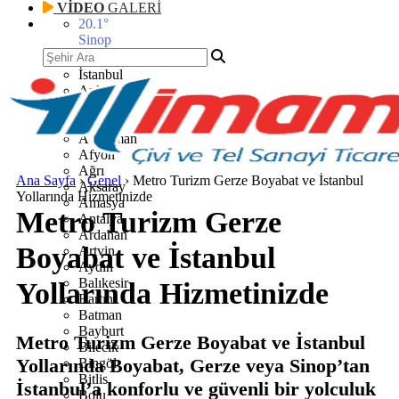
VİDEO
GALERİ
20.1
°
Sinop
İstanbul
Ankara
İzmir
Adana
Adıyaman
Afyon
Ağrı
Ana Sayfa
›
Genel
›
Metro Turizm Gerze Boyabat ve İstanbul
Aksaray
Yollarında Hizmetinizde
Amasya
Metro Turizm Gerze
Antalya
Ardahan
Boyabat ve İstanbul
Artvin
Aydın
Balıkesir
Yollarında Hizmetinizde
Bartın
Batman
Bayburt
Metro Turizm Gerze Boyabat ve İstanbul
Bilecik
Yollarında Boyabat, Gerze veya Sinop’tan
Bingöl
Bitlis
İstanbul’a konforlu ve güvenli bir yolculuk
Bolu