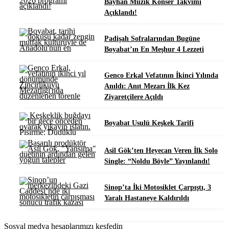
Bayhan Müzik Konser Takvimi
Açıklandı!
Padişah Sofralarından Bugüne
Boyabat’ın En Meşhur 4 Lezzeti
Genco Erkal Vefatının İkinci Yılında
Anıldı: Anıt Mezarı İlk Kez
Ziyaretçilere Açıldı
Boyabat Usulü Keşkek Tarifi
Asil Gök’ten Heyecan Veren İlk Solo
Single: “Noldu Böyle” Yayınlandı!
Sinop’ta İki Motosiklet Çarpıştı, 3
Yaralı Hastaneye Kaldırıldı
Sosyal medya hesaplarımızı keşfedin