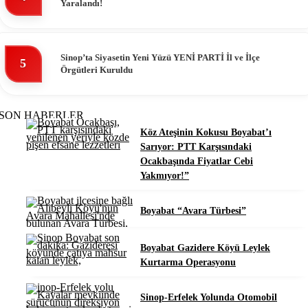
Yaralandı!
Sinop’ta Siyasetin Yeni Yüzü YENİ PARTİ İl ve İlçe
5
Örgütleri Kuruldu
SON HABERLER
Köz Ateşinin Kokusu Boyabat’ı
Sarıyor: PTT Karşısındaki
Ocakbaşında Fiyatlar Cebi
Yakmıyor!”
Boyabat “Avara Türbesi”
Boyabat Gazidere Köyü Leylek
Kurtarma Operasyonu
Sinop-Erfelek Yolunda Otomobil