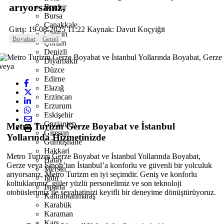
arıyorsanız,
Burdur
Bursa
Çanakkale
Giriş: 19-08-2025 11:22
Kaynak: Davut Koçyiğit
Çankırı
Boyabat
Genel
Çorum
Denizli
Diyarbakır
Düzce
Edirne
Elazığ
Erzincan
Erzurum
Eskişehir
Gaziantep
Metro Turizm Gerze Boyabat ve İstanbul
Giresun
Yollarında Hizmetinizde
Gümüşhane
Hakkari
Metro Turizm Gerze Boyabat ve İstanbul Yollarında Boyabat,
Hatay
Gerze veya Sinop’tan İstanbul’a konforlu ve güvenli bir yolculuk
Mersin
arıyorsanız, Metro Turizm en iyi seçimdir. Geniş ve konforlu
Iğdır
koltuklarımız, güler yüzlü personelimiz ve son teknoloji
Isparta
otobüslerimiz ile seyahatinizi keyifli bir deneyime dönüştürüyoruz.
Kahramanmaraş
Karabük
Karaman
Kars