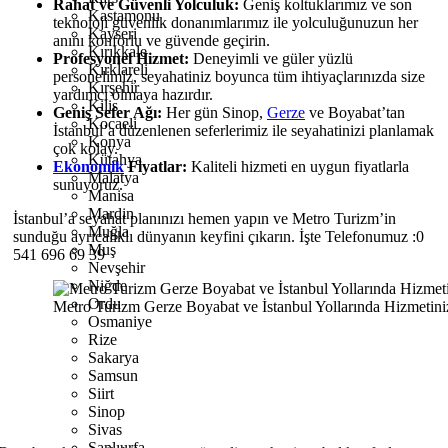
Rahat ve Güvenli Yolculuk:
Geniş koltuklarımız ve son
Kastamonu
teknoloji güvenlik donanımlarımız ile yolculuğunuzun her
Kayseri
anını konforlu ve güvende geçirin.
Kırıkkale
Profesyonel Hizmet:
Deneyimli ve güler yüzlü
Kırklareli
personelimiz, seyahatiniz boyunca tüm ihtiyaçlarınızda size
Kırşehir
yardımcı olmaya hazırdır.
Kilis
Geniş Sefer Ağı:
Her gün Sinop,
Gerze
ve Boyabat’tan
Kocaeli
İstanbul’a düzenlenen seferlerimiz ile seyahatinizi planlamak
Konya
çok kolay.
Kütahya
Ekonomik
Fiyatlar:
Kaliteli hizmeti en uygun fiyatlarla
Malatya
sunuyoruz.
Manisa
Mardin
İstanbul’a seyahat planınızı hemen yapın ve Metro Turizm’in
Muğla
sunduğu ayrıcalıklı dünyanın keyfini çıkarın. İşte Telefonumuz :0
Muş
541 696 69 39
Nevşehir
Niğde
Ordu
Metro Turizm Gerze Boyabat ve İstanbul Yollarında Hizmetin
Osmaniye
Rize
Sakarya
Samsun
Siirt
Sinop
Sivas
Şanlıurfa