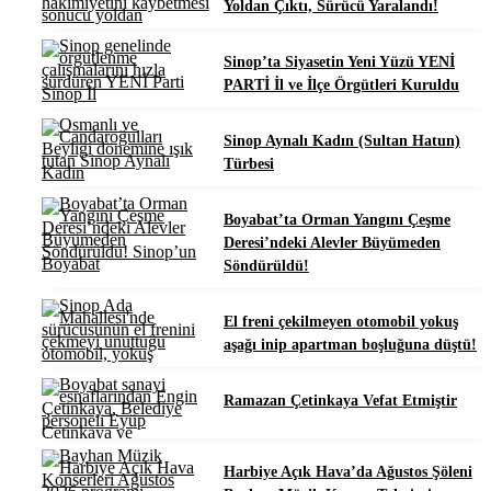
Yoldan Çıktı, Sürücü Yaralandı!
Sinop’ta Siyasetin Yeni Yüzü YENİ
PARTİ İl ve İlçe Örgütleri Kuruldu
Sinop Aynalı Kadın (Sultan Hatun)
Türbesi
Boyabat’ta Orman Yangını Çeşme
Deresi’ndeki Alevler Büyümeden
Söndürüldü!
El freni çekilmeyen otomobil yokuş
aşağı inip apartman boşluğuna düştü!
Ramazan Çetinkaya Vefat Etmiştir
Harbiye Açık Hava’da Ağustos Şöleni