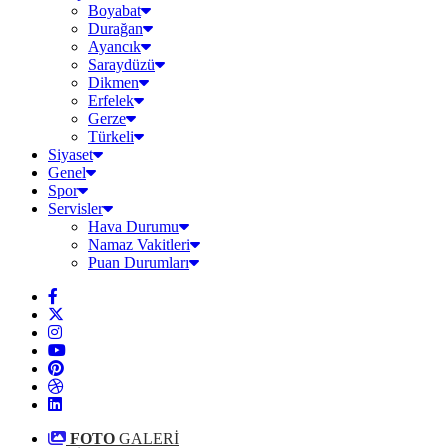
Boyabat
Durağan
Ayancık
Saraydüzü
Dikmen
Erfelek
Gerze
Türkeli
Siyaset
Genel
Spor
Servisler
Hava Durumu
Namaz Vakitleri
Puan Durumları
FOTO
GALERİ