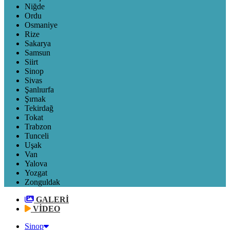
Niğde
Ordu
Osmaniye
Rize
Sakarya
Samsun
Siirt
Sinop
Sivas
Şanlıurfa
Şırnak
Tekirdağ
Tokat
Trabzon
Tunceli
Uşak
Van
Yalova
Yozgat
Zonguldak
GALERİ
VİDEO
Sinop