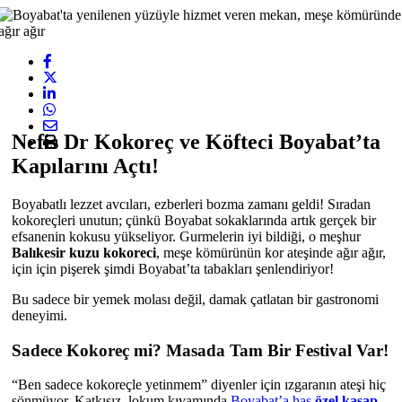
Nefis Dr Kokoreç ve Köfteci Boyabat’ta
Kapılarını Açtı!
Boyabatlı lezzet avcıları, ezberleri bozma zamanı geldi! Sıradan
kokoreçleri unutun; çünkü Boyabat sokaklarında artık gerçek bir
efsanenin kokusu yükseliyor. Gurmelerin iyi bildiği, o meşhur
Balıkesir kuzu kokoreci
, meşe kömürünün kor ateşinde ağır ağır,
için için pişerek şimdi Boyabat’ta tabakları şenlendiriyor!
Bu sadece bir yemek molası değil, damak çatlatan bir gastronomi
deneyimi.
Sadece Kokoreç mi? Masada Tam Bir Festival Var!
“Ben sadece kokoreçle yetinmem” diyenler için ızgaranın ateşi hiç
sönmüyor. Katkısız, lokum kıvamında
Boyabat’a has
özel kasap