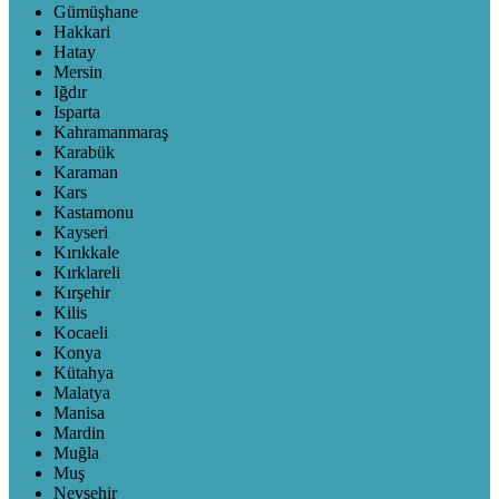
Gümüşhane
Hakkari
Hatay
Mersin
Iğdır
Isparta
Kahramanmaraş
Karabük
Karaman
Kars
Kastamonu
Kayseri
Kırıkkale
Kırklareli
Kırşehir
Kilis
Kocaeli
Konya
Kütahya
Malatya
Manisa
Mardin
Muğla
Muş
Nevşehir