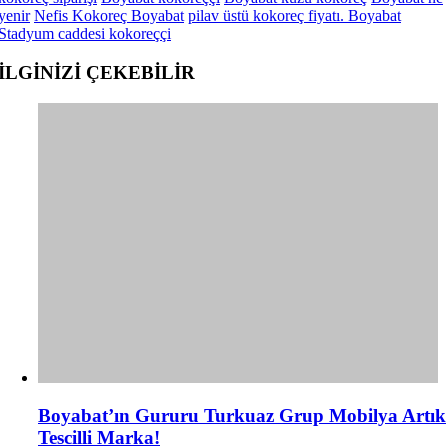
yenir
Nefis Kokoreç Boyabat
pilav üstü kokoreç fiyatı. Boyabat
Stadyum caddesi kokoreççi
İLGİNİZİ
ÇEKEBİLİR
Boyabat’ın Gururu Turkuaz Grup Mobilya Artık
Tescilli Marka!