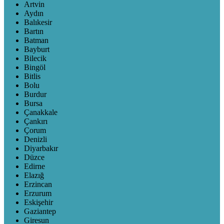
Artvin
Aydın
Balıkesir
Bartın
Batman
Bayburt
Bilecik
Bingöl
Bitlis
Bolu
Burdur
Bursa
Çanakkale
Çankırı
Çorum
Denizli
Diyarbakır
Düzce
Edirne
Elazığ
Erzincan
Erzurum
Eskişehir
Gaziantep
Giresun