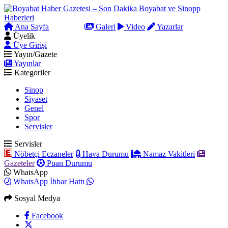
Ana Sayfa
Arama
Galeri
Video
Yazarlar
Üyelik
Üye Girişi
Yayın/Gazete
Yayınlar
Kategoriler
Sinop
Siyaset
Genel
Spor
Servisler
Servisler
Nöbetçi Eczaneler
Hava Durumu
Namaz Vakitleri
Gazeteler
Puan Durumu
WhatsApp
WhatsApp İhbar Hattı
Sosyal Medya
Facebook