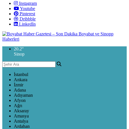
Instagram
Youtube
Pinterest
Dribbble
LinkedIn
20.2
°
Sinop
İstanbul
Ankara
İzmir
Adana
Adıyaman
Afyon
Ağrı
Aksaray
Amasya
Antalya
Ardahan