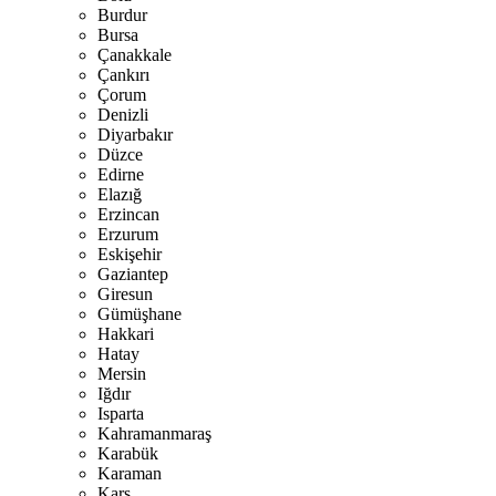
Burdur
Bursa
Çanakkale
Çankırı
Çorum
Denizli
Diyarbakır
Düzce
Edirne
Elazığ
Erzincan
Erzurum
Eskişehir
Gaziantep
Giresun
Gümüşhane
Hakkari
Hatay
Mersin
Iğdır
Isparta
Kahramanmaraş
Karabük
Karaman
Kars