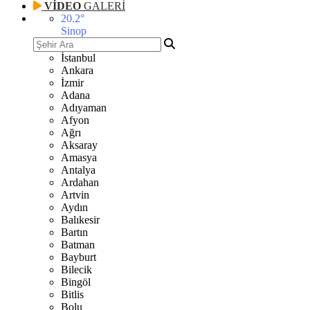
VİDEO
GALERİ
20.2
°
Sinop
İstanbul
Ankara
İzmir
Adana
Adıyaman
Afyon
Ağrı
Aksaray
Amasya
Antalya
Ardahan
Artvin
Aydın
Balıkesir
Bartın
Batman
Bayburt
Bilecik
Bingöl
Bitlis
Bolu