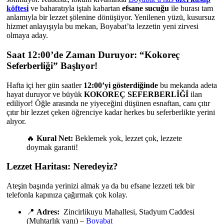
köftesi
ve baharatıyla iştah kabartan
efsane sucuğu
ile burası tam
anlamıyla bir lezzet şölenine dönüşüyor. Yenilenen yüzü, kusursuz
hizmet anlayışıyla bu mekan, Boyabat’ta lezzetin yeni zirvesi
olmaya aday.
Saat 12:00’de Zaman Duruyor: “Kokoreç
Seferberliği” Başlıyor!
Hafta içi her gün saatler
12:00’yi gösterdiğinde
bu mekanda adeta
hayat duruyor ve büyük
KOKOREÇ SEFERBERLİĞİ
ilan
ediliyor! Öğle arasında ne yiyeceğini düşünen esnaftan, canı çıtır
çıtır bir lezzet çeken öğrenciye kadar herkes bu seferberlikte yerini
alıyor.
🔥
Kural Net:
Beklemek yok, lezzet çok, lezzete
doymak garanti!
Lezzet Haritası: Neredeyiz?
Ateşin başında yerinizi almak ya da bu efsane lezzeti tek bir
telefonla kapınıza çağırmak çok kolay.
📍
Adres:
Zincirlikuyu Mahallesi, Stadyum Caddesi
(Muhtarlık yanı) –
Boyabat