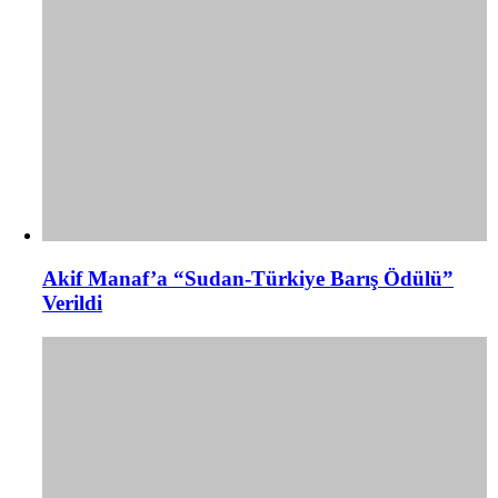
Akif Manaf’a “Sudan-Türkiye Barış Ödülü”
Verildi