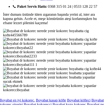
📞
Paket Servis Hattı:
0368 315 01 24 | 0533 128 22 57
İster dumanı üstünde tüten ızgaranın başında yerini al, ister ara
kapına gelsin. Acele et, meşe kömürünün ateşi korlanmışken bu
efsane lezzet şölenini kaçırma!
Boyabat en iyi kokoreç.
Boyabat kasap köfte
Boyabat köfteci
Boyabat
kokoreç siparişi
Boyabat kokoreççi
Boyabat kuzu kokoreç
Boyabat ne