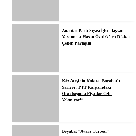
Anahtar Parti Siyasi İşler Başkan
Yardımcısı Hasan Öztürk’ten Dikkat
Çeken Paylaşım
Köz Ateşinin Kokusu Boyabat’ı
Sarıyor: PTT Karşısındaki
Ocakbaşında Fiyatlar Cebi
Yakmıyor!”
Boyabat “Avara Türbesi”