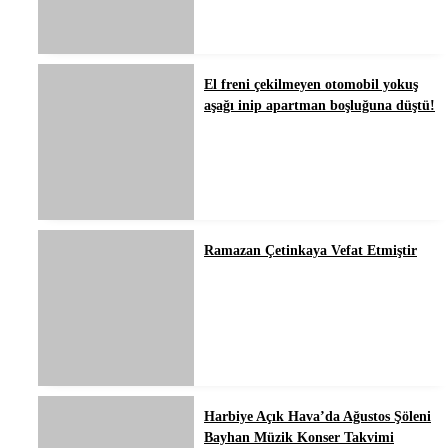
El freni çekilmeyen otomobil yokuş
aşağı inip apartman boşluğuna düştü!
Ramazan Çetinkaya Vefat Etmiştir
Harbiye Açık Hava’da Ağustos Şöleni
Bayhan Müzik Konser Takvimi