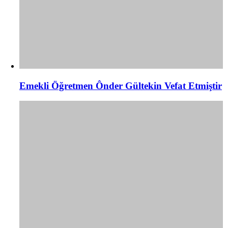
Emekli Öğretmen Ônder Gültekin Vefat Etmiştir