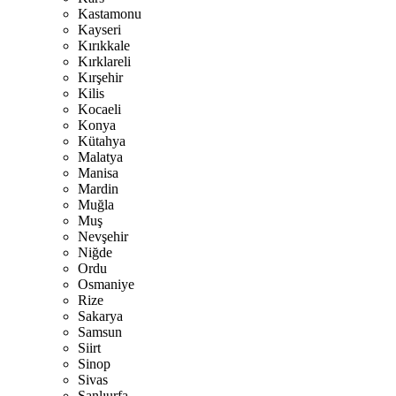
Kastamonu
Kayseri
Kırıkkale
Kırklareli
Kırşehir
Kilis
Kocaeli
Konya
Kütahya
Malatya
Manisa
Mardin
Muğla
Muş
Nevşehir
Niğde
Ordu
Osmaniye
Rize
Sakarya
Samsun
Siirt
Sinop
Sivas
Şanlıurfa