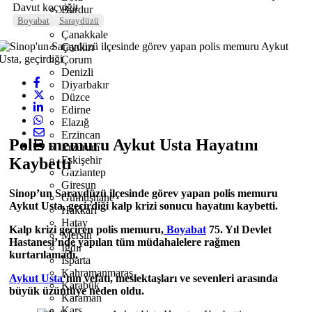
Davut koçyiğit
Burdur
Boyabat
Saraydüzü
Bursa
Çanakkale
Çankırı
Çorum
Denizli
Diyarbakır
Düzce
Edirne
Elazığ
Erzincan
Polis memuru Aykut Usta Hayatını
Erzurum
Eskişehir
Kaybetti
Gaziantep
Giresun
Sinop’un Saraydüzü ilçesinde görev yapan polis memuru
Gümüşhane
Aykut Usta, geçirdiği kalp krizi sonucu hayatını kaybetti.
Hakkari
Hatay
Kalp krizi geçiren polis memuru,
Boyabat
75. Yıl Devlet
Mersin
Hastanesi’nde yapılan tüm müdahalelere rağmen
Iğdır
kurtarılamadı.
Isparta
Kahramanmaraş
Aykut Usta
‘nın vefatı, meslektaşları ve sevenleri arasında
Karabük
büyük üzüntüye neden oldu.
Karaman
Kars