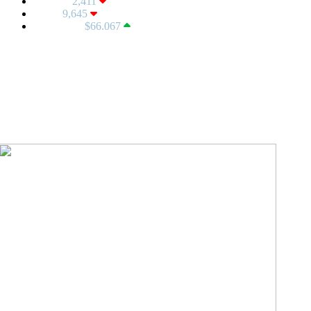
ALTIN:
2,411
BIST:
9,645
BITCOIN:
$66.067