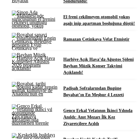
Söndürüldü!
El freni çekilmeyen otomobil yokuş
aşağı inip apartman boşluğuna düştü!
Ramazan Çetinkaya Vefat Etmiştir
Harbiye Açık Hava’da Ağustos Şöleni
Bayhan Müzik Konser Takvimi
Açıklandı!
Padişah Sofralarından Bugüne
Boyabat’ın En Meşhur 4 Lezzeti
Genco Erkal Vefatının İkinci Yılında
Anıldı: Anıt Mezarı İlk Kez
Ziyaretçilere Açıldı