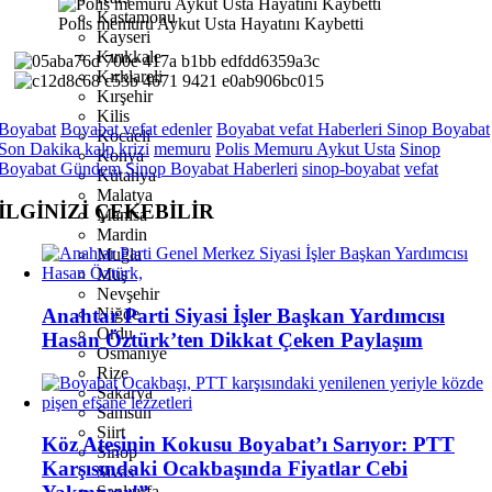
Kastamonu
Polis memuru Aykut Usta Hayatını Kaybetti
Kayseri
Kırıkkale
Kırklareli
Kırşehir
Kilis
Boyabat
Boyabat vefat edenler
Boyabat vefat Haberleri Sinop Boyabat
Kocaeli
Son Dakika
kalp krizi
memuru
Polis Memuru Aykut Usta
Sinop
Konya
Boyabat Gündem
Sinop Boyabat Haberleri
sinop-boyabat
vefat
Kütahya
Malatya
İLGİNİZİ
ÇEKEBİLİR
Manisa
Mardin
Muğla
Muş
Nevşehir
Anahtar Parti Siyasi İşler Başkan Yardımcısı
Niğde
Ordu
Hasan Öztürk’ten Dikkat Çeken Paylaşım
Osmaniye
Rize
Sakarya
Samsun
Siirt
Köz Ateşinin Kokusu Boyabat’ı Sarıyor: PTT
Sinop
Karşısındaki Ocakbaşında Fiyatlar Cebi
Sivas
Şanlıurfa