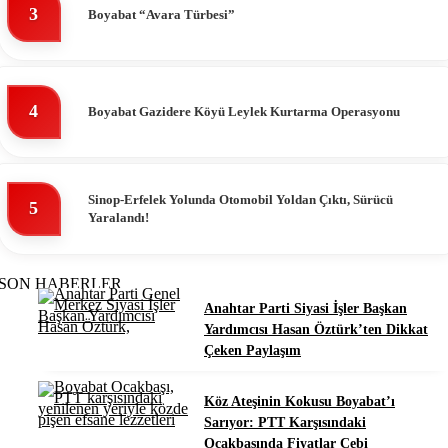
3
Boyabat “Avara Türbesi”
4
Boyabat Gazidere Köyü Leylek Kurtarma Operasyonu
Sinop-Erfelek Yolunda Otomobil Yoldan Çıktı, Sürücü
5
Yaralandı!
SON HABERLER
Anahtar Parti Siyasi İşler Başkan
Yardımcısı Hasan Öztürk’ten Dikkat
Çeken Paylaşım
Köz Ateşinin Kokusu Boyabat’ı
Sarıyor: PTT Karşısındaki
Ocakbaşında Fiyatlar Cebi