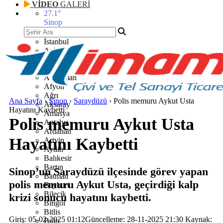
VİDEO
GALERİ
27.1
°
Sinop
İstanbul
Ankara
İzmir
Adana
Adıyaman
Afyon
Ağrı
Ana Sayfa
›
Sinop
›
Saraydüzü
›
Polis memuru Aykut Usta
Aksaray
Hayatını Kaybetti
Amasya
Polis memuru Aykut Usta
Antalya
Ardahan
Hayatını Kaybetti
Artvin
Aydın
Balıkesir
Bartın
Sinop’un Saraydüzü ilçesinde görev yapan
Batman
polis memuru Aykut Usta, geçirdiği kalp
Bayburt
Bilecik
krizi sonucu hayatını kaybetti.
Bingöl
Bitlis
Giriş: 05-02-2025 01:12
Güncelleme: 28-11-2025 21:30
Kaynak:
Bolu