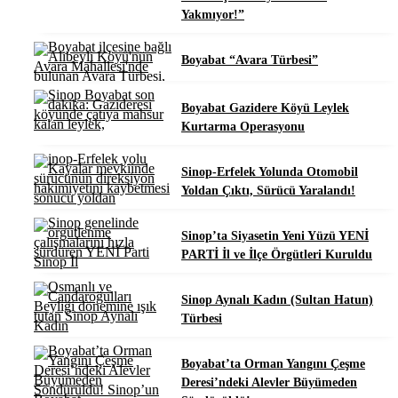
Yakmıyor!”
Boyabat “Avara Türbesi”
Boyabat Gazidere Köyü Leylek
Kurtarma Operasyonu
Sinop-Erfelek Yolunda Otomobil
Yoldan Çıktı, Sürücü Yaralandı!
Sinop’ta Siyasetin Yeni Yüzü YENİ
PARTİ İl ve İlçe Örgütleri Kuruldu
Sinop Aynalı Kadın (Sultan Hatun)
Türbesi
Boyabat’ta Orman Yangını Çeşme
Deresi’ndeki Alevler Büyümeden