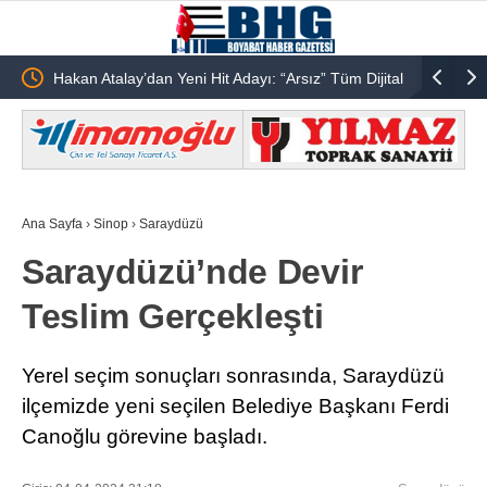
i Hit Adayı: “Arsız” Tüm Dijital
Akif Manaf’a “Sudan-Türkiye Barış Ödül
da
Ana Sayfa
›
Sinop
›
Saraydüzü
Saraydüzü’nde Devir
Teslim Gerçekleşti
Yerel seçim sonuçları sonrasında, Saraydüzü
ilçemizde yeni seçilen Belediye Başkanı Ferdi
Canoğlu görevine başladı.