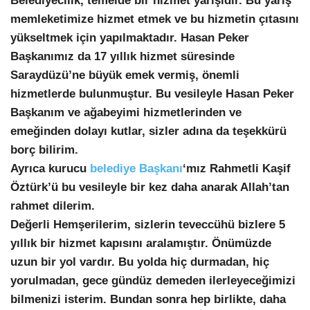
Belediyecilik, temelde bir hizmet yarışıdır. Bu yarış
memleketimize hizmet etmek ve bu hizmetin çıtasını
yükseltmek için yapılmaktadır. Hasan Peker
Başkanımız da 17 yıllık hizmet süresinde
Saraydüzü’ne büyük emek vermiş, önemli
hizmetlerde bulunmuştur. Bu vesileyle Hasan Peker
Başkanım ve ağabeyimi hizmetlerinden ve
emeğinden dolayı kutlar, sizler adına da teşekkürü
borç bilirim.
Ayrıca kurucu
belediye Başkanı
‘mız
Rahmetli Kaşif
Öztürk’ü bu vesileyle bir kez daha anarak Allah’tan
rahmet dilerim.
Değerli Hemşerilerim, sizlerin teveccühü bizlere 5
yıllık bir hizmet kapısını aralamıştır. Önümüzde
uzun bir yol vardır. Bu yolda hiç durmadan, hiç
yorulmadan, gece gündüz demeden ilerleyeceğimizi
bilmenizi isterim. Bundan sonra hep birlikte, daha