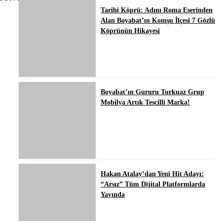
Tarihi Köprü: Adını Roma Eserinden
Alan Boyabat’ın Komşu İlçesi 7 Gözlü
Köprünün Hikayesi
Boyabat’ın Gururu Turkuaz Grup
Mobilya Artık Tescilli Marka!
Hakan Atalay’dan Yeni Hit Adayı:
“Arsız” Tüm Dijital Platformlarda
Yayında