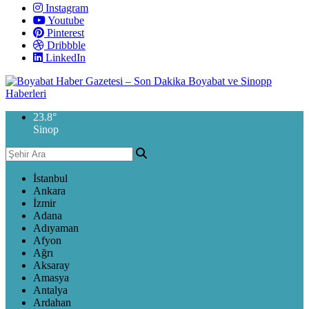
Instagram
Youtube
Pinterest
Dribbble
LinkedIn
23.8
°
Sinop
İstanbul
Ankara
İzmir
Adana
Adıyaman
Afyon
Ağrı
Aksaray
Amasya
Antalya
Ardahan