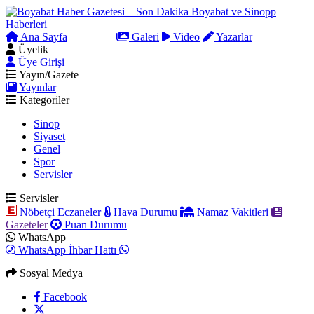
Ana Sayfa
Arama
Galeri
Video
Yazarlar
Üyelik
Üye Girişi
Yayın/Gazete
Yayınlar
Kategoriler
Sinop
Siyaset
Genel
Spor
Servisler
Servisler
Nöbetçi Eczaneler
Hava Durumu
Namaz Vakitleri
Gazeteler
Puan Durumu
WhatsApp
WhatsApp İhbar Hattı
Sosyal Medya
Facebook