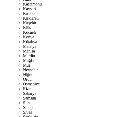
Kastamonu
Kayseri
Kırıkkale
Kırklareli
Kırşehir
Kilis
Kocaeli
Konya
Kütahya
Malatya
Manisa
Mardin
Muğla
Muş
Nevşehir
Niğde
Ordu
Osmaniye
Rize
Sakarya
Samsun
Siirt
Sinop
Sivas
Şanlıurfa