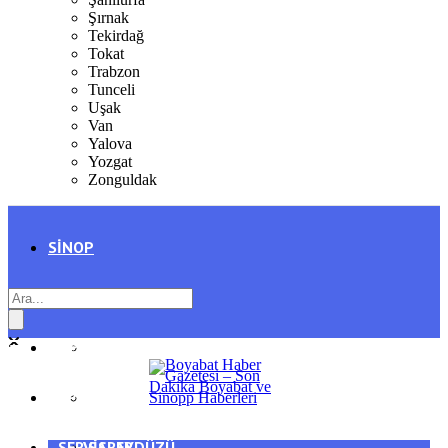
Şırnak
Tekirdağ
Tokat
Trabzon
Tunceli
Uşak
Van
Yalova
Yozgat
Zonguldak
SINOP
SIYASET
BOYABAT
GENEL
DURAĞAN
SPOR
AYANCIK
SERVISLER
SARAYDÜZÜ