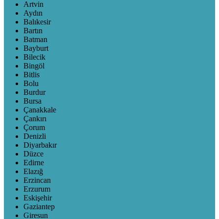
Artvin
Aydın
Balıkesir
Bartın
Batman
Bayburt
Bilecik
Bingöl
Bitlis
Bolu
Burdur
Bursa
Çanakkale
Çankırı
Çorum
Denizli
Diyarbakır
Düzce
Edirne
Elazığ
Erzincan
Erzurum
Eskişehir
Gaziantep
Giresun