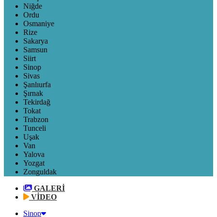
Niğde
Ordu
Osmaniye
Rize
Sakarya
Samsun
Siirt
Sinop
Sivas
Şanlıurfa
Şırnak
Tekirdağ
Tokat
Trabzon
Tunceli
Uşak
Van
Yalova
Yozgat
Zonguldak
GALERİ
VİDEO
Sinop