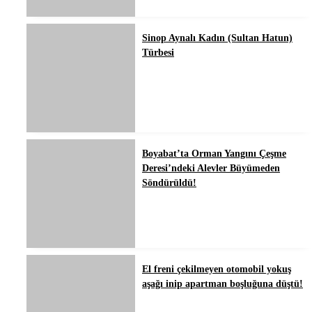
Sinop Aynalı Kadın (Sultan Hatun)
Türbesi
Boyabat’ta Orman Yangını Çeşme
Deresi’ndeki Alevler Büyümeden
Söndürüldü!
El freni çekilmeyen otomobil yokuş
aşağı inip apartman boşluğuna düştü!