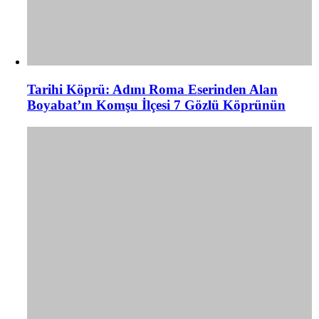
Tarihi Köprü: Adını Roma Eserinden Alan
Boyabat’ın Komşu İlçesi 7 Gözlü Köprünün