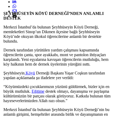
ŞEYHHÜSEYİN KÖYÜ DERNEĞİ’NDEN ANLAMLI
DESTEK
Merkezi İstanbul’da bulunan Şeyhhüseyin Köyü Derneği,
memleketleri Sinop’un Dikmen ilçesine bağlı Şeyhhüseyin
Köyü’nde okuyan ilkokul öğrencilerine anlamlı bir destekte
bulundu.
Dernek tarafından yürütülen yardım çalışması kapsamında
öğrencilerin çanta, spor ayakkabı, mont ve pantolon ihtiyaçları
karşılandı. Yeni eşyalarına kavuşan öğrencilerin mutluluğu, hem
köy halkının hem de dernek üyelerinin yüreğini ısıttı.
Şeyhhüseyin
Köyü
Derneği Başkanı Yaşar Coşkun tarafından
yapılan açıklamada şu ifadelere yer verildi:
“Köyümüzdeki çocuklarımızın yüzünü güldürmek, bizler için en
büyük mutluluk.
Eğitime
destek olmayı, dayanışma ve paylaşma
kültürümüzün bir parçası olarak görüyoruz. Katkıda bulunan tüm
hayırseverlerimizden Allah razı olsun.”
Merkezi İstanbul’da bulunan Şeyhhüseyin Köyü Derneği’nin bu
anlamlı girişimi, hemşehriler arasında birlik ve dayanışmanın en