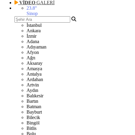
VİDEO
GALERİ
23.8
°
Sinop
İstanbul
Ankara
İzmir
Adana
Adıyaman
Afyon
Ağrı
Aksaray
Amasya
Antalya
Ardahan
Artvin
Aydın
Balıkesir
Bartın
Batman
Bayburt
Bilecik
Bingöl
Bitlis
Bolu