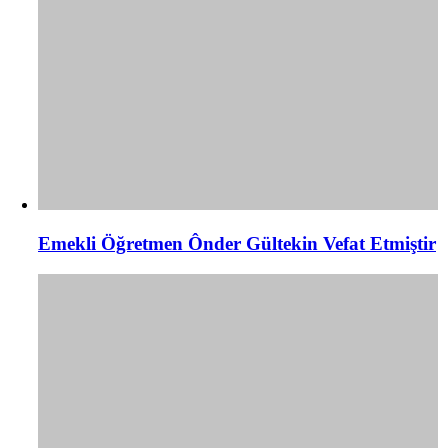
Emekli Öğretmen Ônder Gültekin Vefat Etmiştir