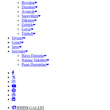
Boyabat
Durağan
Ayancık
Saraydüzü
Dikmen
Erfelek
Gerze
Türkeli
Siyaset
Genel
Spor
Servisler
Hava Durumu
Namaz Vakitleri
Puan Durumları
FOTO
GALERİ