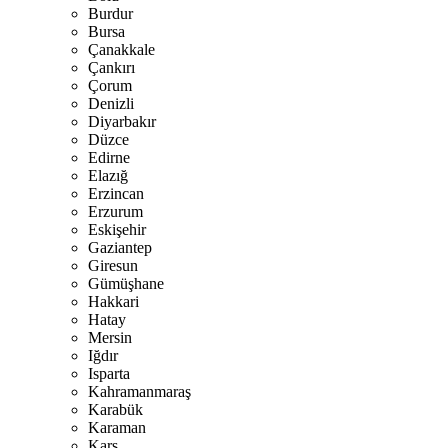
Burdur
Bursa
Çanakkale
Çankırı
Çorum
Denizli
Diyarbakır
Düzce
Edirne
Elazığ
Erzincan
Erzurum
Eskişehir
Gaziantep
Giresun
Gümüşhane
Hakkari
Hatay
Mersin
Iğdır
Isparta
Kahramanmaraş
Karabük
Karaman
Kars