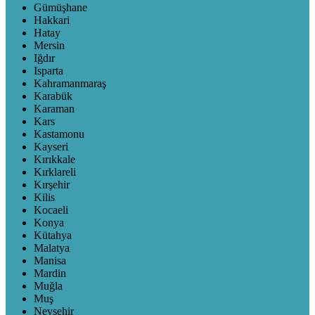
Gümüşhane
Hakkari
Hatay
Mersin
Iğdır
Isparta
Kahramanmaraş
Karabük
Karaman
Kars
Kastamonu
Kayseri
Kırıkkale
Kırklareli
Kırşehir
Kilis
Kocaeli
Konya
Kütahya
Malatya
Manisa
Mardin
Muğla
Muş
Nevşehir