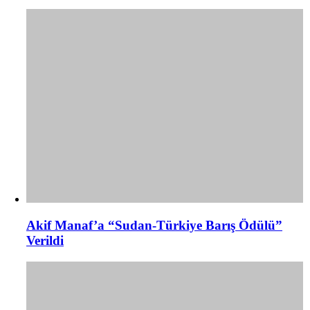
Akif Manaf’a “Sudan-Türkiye Barış Ödülü”
Verildi