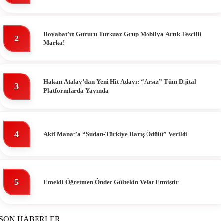
Boyabat’ın Gururu Turkuaz Grup Mobilya Artık Tescilli
2
Marka!
Hakan Atalay’dan Yeni Hit Adayı: “Arsız” Tüm Dijital
3
Platformlarda Yayında
4
Akif Manaf’a “Sudan-Türkiye Barış Ödülü” Verildi
5
Emekli Öğretmen Ônder Gültekin Vefat Etmiştir
SON HABERLER