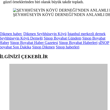
güzel örneklerinden biri olarak büyük takdir topladı.
ŞEYHHÜSEYİN KÖYÜ DERNEĞİ’NDEN ANLAMLI D
Dikmen haber.
Dikmen Şeyhhüseyin Köyü
İstanbul merkezli dernek
Şeyhhüseyin Köyü Derneği
Sinop Boyabat Gündem
Sinop Boyabat
Haber
Sinop Boyabat Haber Gazetesi
Sinop Boyabat Haberleri
sİNOP
boyabat Son Dakika
Sinop Dikmen
Sinop haberleri
İLGİNİZİ
ÇEKEBİLİR