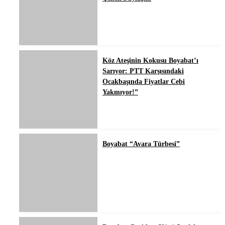
Köz Ateşinin Kokusu Boyabat’ı
Sarıyor: PTT Karşısındaki
Ocakbaşında Fiyatlar Cebi
Yakmıyor!”
Boyabat “Avara Türbesi”