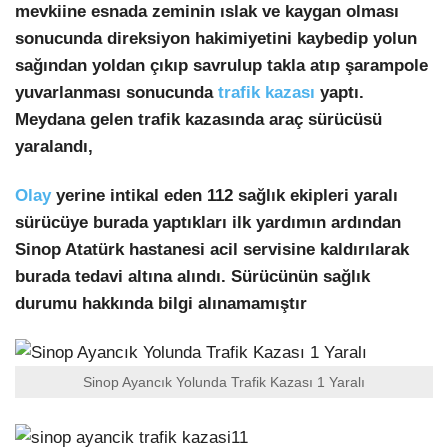
Youtube
mevkiine esnada zeminin ıslak ve kaygan olması
sonucunda direksiyon hakimiyetini kaybedip yolun
Pinterest
sağından yoldan çıkıp savrulup takla atıp şarampole
yuvarlanması sonucunda
trafik kazası
yaptı.
Dribbble
Meydana gelen trafik kazasında araç sürücüsü
yaralandı,
LinkedIn
Olay
yerine intikal eden 112 sağlık ekipleri yaralı
sürücüye burada yaptıkları ilk yardımın ardından
Sinop Atatürk hastanesi acil servisine kaldırılarak
burada tedavi altına alındı. Sürücünün sağlık
durumu hakkında bilgi alınamamıştır
Sinop Ayancık Yolunda Trafik Kazası 1 Yaralı