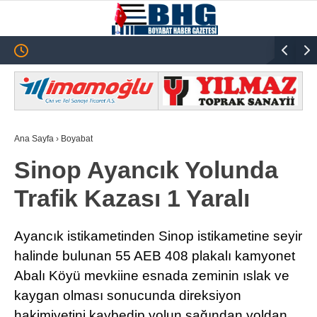
27.5
°
SINOP
GALERİ
VİDEO
SINOP
Ana Sayfa
›
Boyabat
SIYASET
Sinop Ayancık Yolunda
GENEL
Trafik Kazası 1 Yaralı
SPOR
SERVISLER
Ayancık istikametinden Sinop istikametine seyir
halinde bulunan 55 AEB 408 plakalı kamyonet
Abalı Köyü mevkiine esnada zeminin ıslak ve
kaygan olması sonucunda direksiyon
hakimiyetini kaybedip yolun sağından yoldan