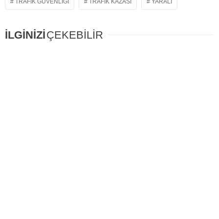
TRAFIK GÜVENLIĞI
TRAFIK KAZASI
YARALI
İLGİNİZİ
ÇEKEBİLİR