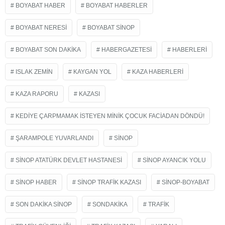
BOYABAT HABER
BOYABAT HABERLER
BOYABAT NERESI
BOYABAT SINOP
BOYABAT SON DAKIKA
HABERGAZETESI
HABERLERI
ISLAK ZEMIN
KAYGAN YOL
KAZA HABERLERI
KAZA RAPORU
KAZASI
KEDIYE ÇARPMAMAK İSTEYEN MINIK ÇOCUK FACIADAN DÖNDÜ!
ŞARAMPOLE YUVARLANDI
SINOP
SINOP ATATÜRK DEVLET HASTANESI
SINOP AYANCIK YOLU
SINOP HABER
SINOP TRAFIK KAZASI
SINOP-BOYABAT
SON DAKIKA SINOP
SONDAKIKA
TRAFIK