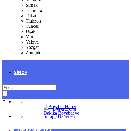
Şırnak
Tekirdağ
Tokat
Trabzon
Tunceli
Uşak
Van
Yalova
Yozgat
Zonguldak
SINOP
SIYASET
BOYABAT
GENEL
DURAĞAN
SPOR
AYANCIK
SERVISLER
SARAYDÜZÜ