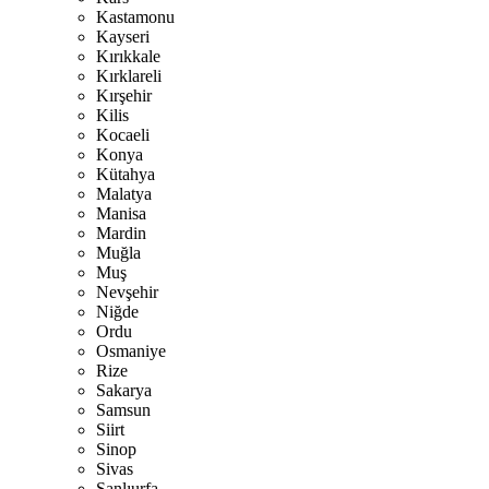
Kastamonu
Kayseri
Kırıkkale
Kırklareli
Kırşehir
Kilis
Kocaeli
Konya
Kütahya
Malatya
Manisa
Mardin
Muğla
Muş
Nevşehir
Niğde
Ordu
Osmaniye
Rize
Sakarya
Samsun
Siirt
Sinop
Sivas
Şanlıurfa