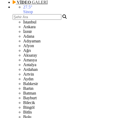
VİDEO
GALERİ
27.5
°
Sinop
İstanbul
Ankara
İzmir
Adana
Adıyaman
Afyon
Ağrı
Aksaray
Amasya
Antalya
Ardahan
Artvin
Aydın
Balıkesir
Bartın
Batman
Bayburt
Bilecik
Bingöl
Bitlis
Bolu