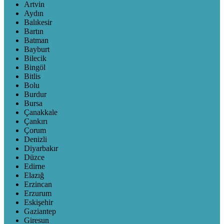
Artvin
Aydın
Balıkesir
Bartın
Batman
Bayburt
Bilecik
Bingöl
Bitlis
Bolu
Burdur
Bursa
Çanakkale
Çankırı
Çorum
Denizli
Diyarbakır
Düzce
Edirne
Elazığ
Erzincan
Erzurum
Eskişehir
Gaziantep
Giresun