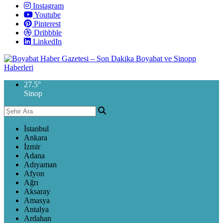
Instagram
Youtube
Pinterest
Dribbble
LinkedIn
27.5
°
Sinop
İstanbul
Ankara
İzmir
Adana
Adıyaman
Afyon
Ağrı
Aksaray
Amasya
Antalya
Ardahan