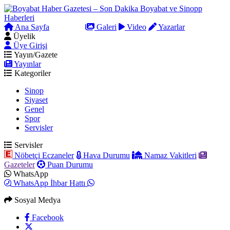
Ana Sayfa
Arama
Galeri
Video
Yazarlar
Üyelik
Üye Girişi
Yayın/Gazete
Yayınlar
Kategoriler
Sinop
Siyaset
Genel
Spor
Servisler
Servisler
Nöbetçi Eczaneler
Hava Durumu
Namaz Vakitleri
Gazeteler
Puan Durumu
WhatsApp
WhatsApp İhbar Hattı
Sosyal Medya
Facebook