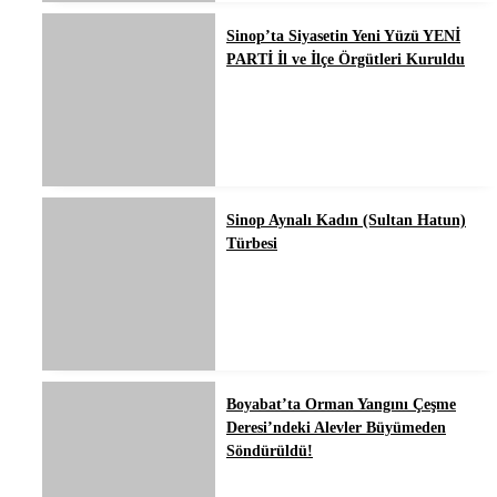
Sinop’ta Siyasetin Yeni Yüzü YENİ
PARTİ İl ve İlçe Örgütleri Kuruldu
Sinop Aynalı Kadın (Sultan Hatun)
Türbesi
Boyabat’ta Orman Yangını Çeşme
Deresi’ndeki Alevler Büyümeden
Söndürüldü!