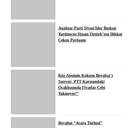
Anahtar Parti Siyasi İşler Başkan
Yardımcısı Hasan Öztürk’ten Dikkat
Çeken Paylaşım
Köz Ateşinin Kokusu Boyabat’ı
Sarıyor: PTT Karşısındaki
Ocakbaşında Fiyatlar Cebi
Yakmıyor!”
Boyabat “Avara Türbesi”