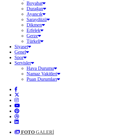
Boyabat
Durağan
Ayancık
Saraydüzü
Dikmen
Erfelek
Gerze
Türkeli
Siyaset
Genel
Spor
Servisler
Hava Durumu
Namaz Vakitleri
Puan Durumları
FOTO
GALERİ