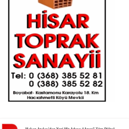
Hakan Atalay’dan Yeni Hit Adayı: “Arsız” Tüm Dijital