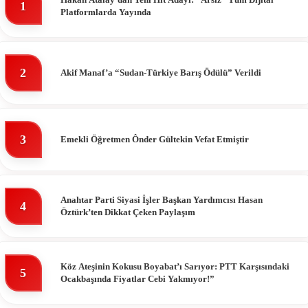
1
Platformlarda Yayında
2
Akif Manaf’a “Sudan-Türkiye Barış Ödülü” Verildi
3
Emekli Öğretmen Ônder Gültekin Vefat Etmiştir
Anahtar Parti Siyasi İşler Başkan Yardımcısı Hasan
4
Öztürk’ten Dikkat Çeken Paylaşım
Köz Ateşinin Kokusu Boyabat’ı Sarıyor: PTT Karşısındaki
5
Ocakbaşında Fiyatlar Cebi Yakmıyor!”