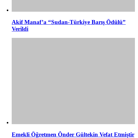
Akif Manaf’a “Sudan-Türkiye Barış Ödülü”
Verildi
Emekli Öğretmen Ônder Gültekin Vefat Etmiştir