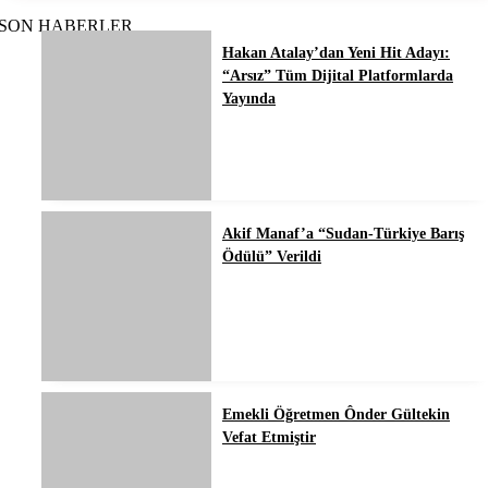
SON HABERLER
Hakan Atalay’dan Yeni Hit Adayı:
“Arsız” Tüm Dijital Platformlarda
Yayında
Akif Manaf’a “Sudan-Türkiye Barış
Ödülü” Verildi
Emekli Öğretmen Ônder Gültekin
Vefat Etmiştir