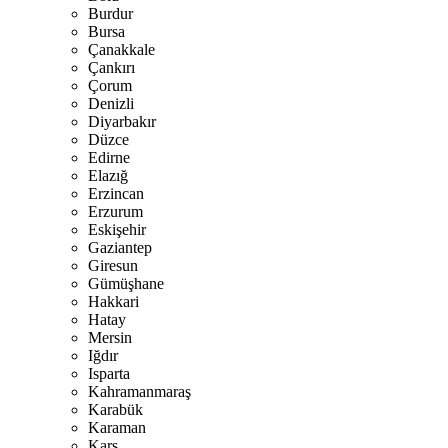
Burdur
Bursa
Çanakkale
Çankırı
Çorum
Denizli
Diyarbakır
Düzce
Edirne
Elazığ
Erzincan
Erzurum
Eskişehir
Gaziantep
Giresun
Gümüşhane
Hakkari
Hatay
Mersin
Iğdır
Isparta
Kahramanmaraş
Karabük
Karaman
Kars