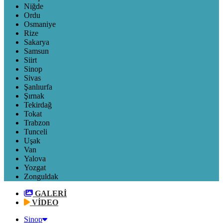
Niğde
Ordu
Osmaniye
Rize
Sakarya
Samsun
Siirt
Sinop
Sivas
Şanlıurfa
Şırnak
Tekirdağ
Tokat
Trabzon
Tunceli
Uşak
Van
Yalova
Yozgat
Zonguldak
GALERİ
VİDEO
Sinop