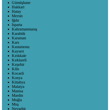
Gümüşhane
Hakkari
Hatay
Mersin
Iğdır
Isparta
Kahramanmaraş
Karabük
Karaman
Kars
Kastamonu
Kayseri
Kırıkkale
Kırklareli
Kırşehir
Kilis
Kocaeli
Konya
Kütahya
Malatya
Manisa
Mardin
Muğla
Muş
Nevşehir