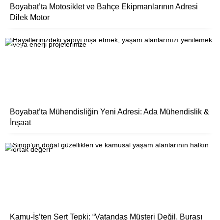
Boyabat’ta Motosiklet ve Bahçe Ekipmanlarının Adresi
Dilek Motor
Boyabat’ta Mühendisliğin Yeni Adresi: Ada Mühendislik &
İnşaat
Kamu-İş’ten Sert Tepki: “Vatandaş Müşteri Değil, Burası