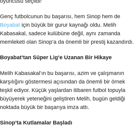
oyuncusu seçildi!
Genç futbolcunun bu başarısı, hem Sinop hem de
Boyabat
için büyük bir gurur kaynağı oldu. Melih
Kabasakal, sadece kulübüne değil, aynı zamanda
memleketi olan Sinop’a da önemli bir prestij kazandırdı.
Boyabat’tan Süper Lig’e Uzanan Bir Hikaye
Melih Kabasakal’ın bu başarısı, azim ve çalışmanın
karşılığını göstermesi açısından da önemli bir örnek
teşkil ediyor. Küçük yaşlardan itibaren futbol topuyla
büyüyerek yeteneğini geliştiren Melih, bugün geldiği
noktada büyük bir başarıya imza attı.
Sinop’ta Kutlamalar Başladı