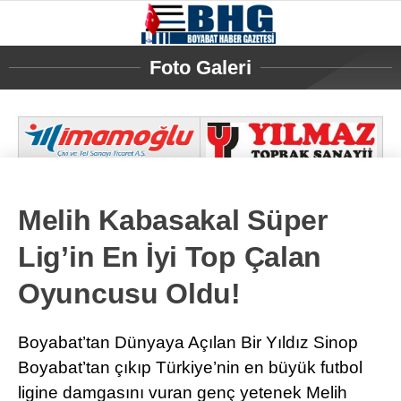
17.9
°
SINOP
Foto Galeri
GALERİ
VİDEO
SINOP
SIYASET
Melih Kabasakal Süper
GENEL
Lig’in En İyi Top Çalan
SPOR
Oyuncusu Oldu!
SERVISLER
Boyabat’tan Dünyaya Açılan Bir Yıldız Sinop
Boyabat’tan çıkıp Türkiye’nin en büyük futbol
ligine damgasını vuran genç yetenek Melih