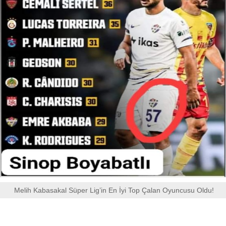
Melih Kabasakal Süper Lig’in En İyi Top Çalan Oyuncusu Oldu!