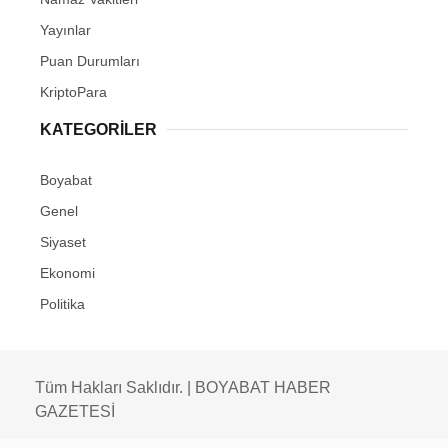
Yayınlar
Puan Durumları
KriptoPara
KATEGORILER
Boyabat
Genel
Siyaset
Ekonomi
Politika
Tüm Hakları Saklıdır. | BOYABAT HABER
GAZETESİ