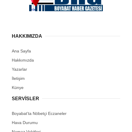
HAKKIMIZDA
Ana Sayfa
Hakkımızda
Yazarlar
İletişim
Künye
SERVISLER
Boyabat’ta Nöbetçi Eczaneler
Hava Durumu
Namaz Vakitleri