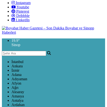
Instagram
Youtube
Pinterest
Dribbble
LinkedIn
19.9
°
Sinop
İstanbul
Ankara
İzmir
Adana
Adıyaman
Afyon
Ağrı
Aksaray
Amasya
Antalya
Ardahan