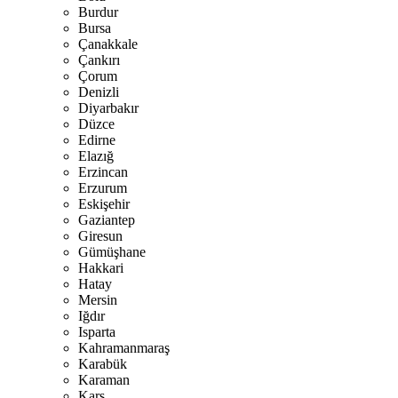
Burdur
Bursa
Çanakkale
Çankırı
Çorum
Denizli
Diyarbakır
Düzce
Edirne
Elazığ
Erzincan
Erzurum
Eskişehir
Gaziantep
Giresun
Gümüşhane
Hakkari
Hatay
Mersin
Iğdır
Isparta
Kahramanmaraş
Karabük
Karaman
Kars