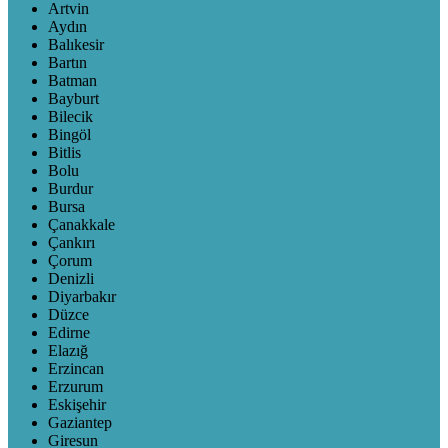
Artvin
Aydın
Balıkesir
Bartın
Batman
Bayburt
Bilecik
Bingöl
Bitlis
Bolu
Burdur
Bursa
Çanakkale
Çankırı
Çorum
Denizli
Diyarbakır
Düzce
Edirne
Elazığ
Erzincan
Erzurum
Eskişehir
Gaziantep
Giresun