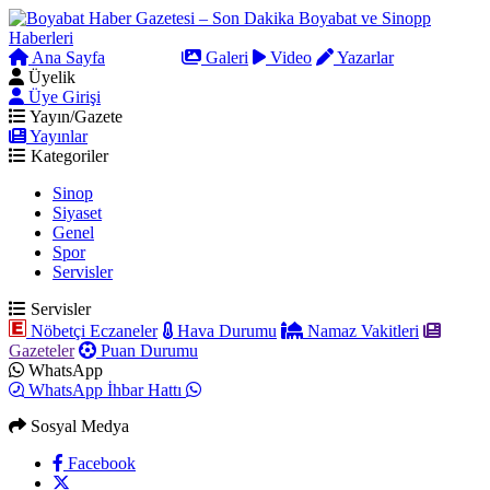
Ana Sayfa
Arama
Galeri
Video
Yazarlar
Üyelik
Üye Girişi
Yayın/Gazete
Yayınlar
Kategoriler
Sinop
Siyaset
Genel
Spor
Servisler
Servisler
Nöbetçi Eczaneler
Hava Durumu
Namaz Vakitleri
Gazeteler
Puan Durumu
WhatsApp
WhatsApp İhbar Hattı
Sosyal Medya
Facebook