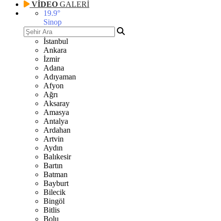
VİDEO
GALERİ
19.9
°
Sinop
İstanbul
Ankara
İzmir
Adana
Adıyaman
Afyon
Ağrı
Aksaray
Amasya
Antalya
Ardahan
Artvin
Aydın
Balıkesir
Bartın
Batman
Bayburt
Bilecik
Bingöl
Bitlis
Bolu