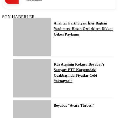
SON HABERLER
Anahtar Parti Siyasi İşler Başkan
Yardımcısı Hasan Öztürk’ten Dikkat
Çeken Paylaşım
Köz Ateşinin Kokusu Boyabat’ı
Sarıyor: PTT Karşısındaki
Ocakbaşında Fiyatlar Cebi
Yakmıyor!”
Boyabat “Avara Türbesi”