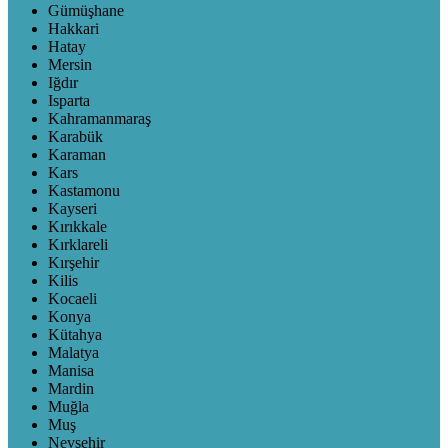
Gümüşhane
Hakkari
Hatay
Mersin
Iğdır
Isparta
Kahramanmaraş
Karabük
Karaman
Kars
Kastamonu
Kayseri
Kırıkkale
Kırklareli
Kırşehir
Kilis
Kocaeli
Konya
Kütahya
Malatya
Manisa
Mardin
Muğla
Muş
Nevşehir