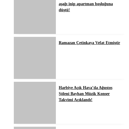
aşağı inip apartman boşluğuna
düştü!
Ramazan Çetinkaya Vefat Etmiştir
Harbiye Açık Hava’da Ağustos
Şöleni Bayhan Müzik Konser
Takvimi Açıklandı!