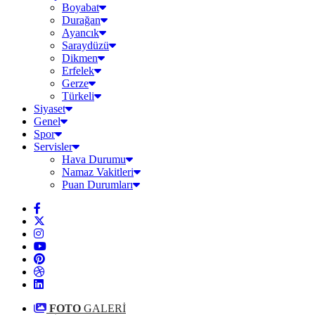
Boyabat
Durağan
Ayancık
Saraydüzü
Dikmen
Erfelek
Gerze
Türkeli
Siyaset
Genel
Spor
Servisler
Hava Durumu
Namaz Vakitleri
Puan Durumları
FOTO
GALERİ