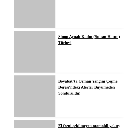
Sinop Aynalı Kadın (Sultan Hatun)
Türbesi
Boyabat’ta Orman Yangını Çeşme
Deresi’ndeki Alevler Büyümeden
Söndürüldü!
El freni çekilmeyen otomobil yokuş