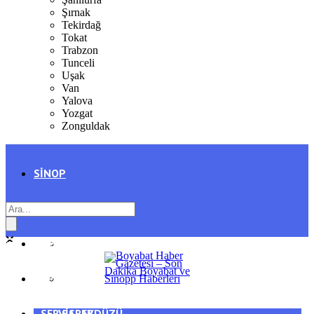
Şırnak
Tekirdağ
Tokat
Trabzon
Tunceli
Uşak
Van
Yalova
Yozgat
Zonguldak
SINOP
SIYASET
BOYABAT
GENEL
DURAĞAN
SPOR
AYANCIK
SERVISLER
SARAYDÜZÜ