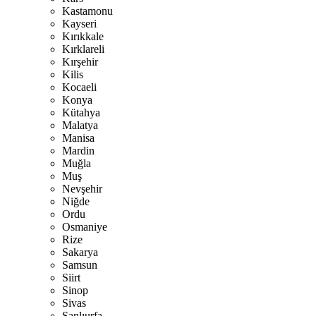
Kastamonu
Kayseri
Kırıkkale
Kırklareli
Kırşehir
Kilis
Kocaeli
Konya
Kütahya
Malatya
Manisa
Mardin
Muğla
Muş
Nevşehir
Niğde
Ordu
Osmaniye
Rize
Sakarya
Samsun
Siirt
Sinop
Sivas
Şanlıurfa