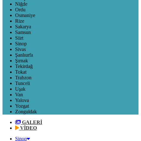
Niğde
Ordu
Osmaniye
Rize
Sakarya
Samsun
Siirt
Sinop
Sivas
Şanlıurfa
Şırnak
Tekirdağ
Tokat
Trabzon
Tunceli
Uşak
Van
Yalova
Yozgat
Zonguldak
GALERİ
VİDEO
Sinop