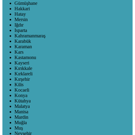
Gümüşhane
Hakkari
Hatay
Mersin
Iğdır
Isparta
Kahramanmaraş
Karabük
Karaman
Kars
Kastamonu
Kayseri
Kırıkkale
Kırklareli
Kırşehir
Kilis
Kocaeli
Konya
Kütahya
Malatya
Manisa
Mardin
Muğla
Muş
Nevşehir