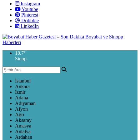
Instagram
Youtube
Pinterest
Dribbble
LinkedIn
18.7
°
Sinop
İstanbul
Ankara
İzmir
Adana
Adıyaman
Afyon
Ağrı
Aksaray
Amasya
Antalya
Ardahan