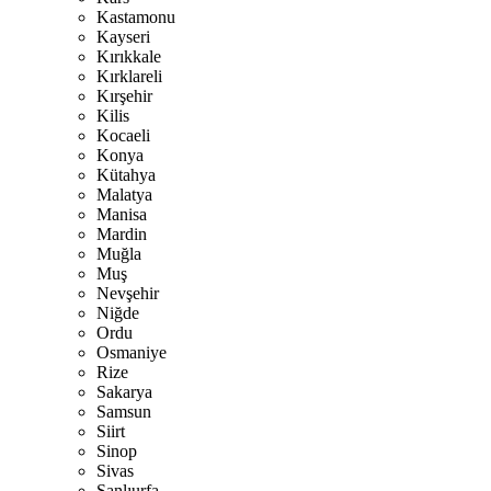
Kastamonu
Kayseri
Kırıkkale
Kırklareli
Kırşehir
Kilis
Kocaeli
Konya
Kütahya
Malatya
Manisa
Mardin
Muğla
Muş
Nevşehir
Niğde
Ordu
Osmaniye
Rize
Sakarya
Samsun
Siirt
Sinop
Sivas
Şanlıurfa