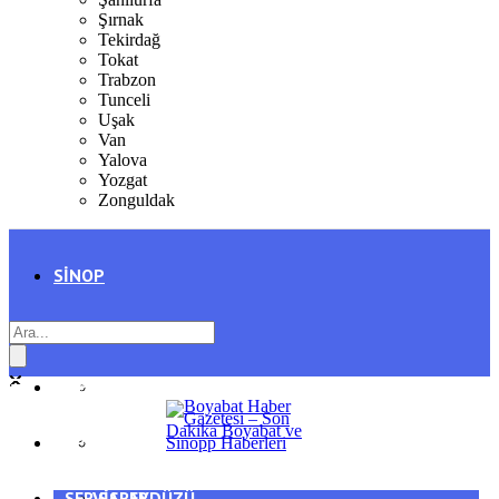
Şırnak
Tekirdağ
Tokat
Trabzon
Tunceli
Uşak
Van
Yalova
Yozgat
Zonguldak
SINOP
SIYASET
BOYABAT
GENEL
DURAĞAN
SPOR
AYANCIK
SERVISLER
SARAYDÜZÜ