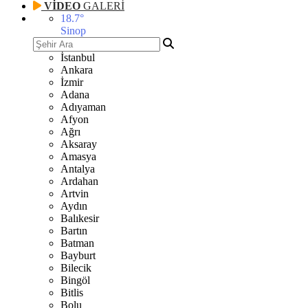
VİDEO
GALERİ
18.7
°
Sinop
İstanbul
Ankara
İzmir
Adana
Adıyaman
Afyon
Ağrı
Aksaray
Amasya
Antalya
Ardahan
Artvin
Aydın
Balıkesir
Bartın
Batman
Bayburt
Bilecik
Bingöl
Bitlis
Bolu