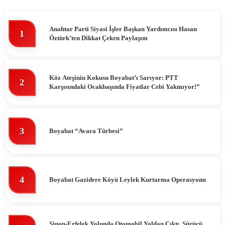
Anahtar Parti Siyasi İşler Başkan Yardımcısı Hasan
1
Öztürk’ten Dikkat Çeken Paylaşım
Köz Ateşinin Kokusu Boyabat’ı Sarıyor: PTT
2
Karşısındaki Ocakbaşında Fiyatlar Cebi Yakmıyor!”
3
Boyabat “Avara Türbesi”
4
Boyabat Gazidere Köyü Leylek Kurtarma Operasyonu
Sinop-Erfelek Yolunda Otomobil Yoldan Çıktı, Sürücü