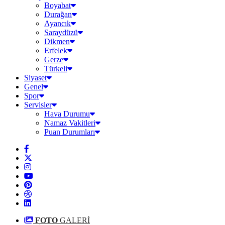
Boyabat
Durağan
Ayancık
Saraydüzü
Dikmen
Erfelek
Gerze
Türkeli
Siyaset
Genel
Spor
Servisler
Hava Durumu
Namaz Vakitleri
Puan Durumları
FOTO
GALERİ