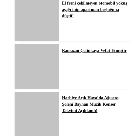
El freni çekilmeyen otomobil yokuş
aşağı inip apartman boşluğuna
düştü!
Ramazan Çetinkaya Vefat Etmiştir
Harbiye Açık Hava’da Ağustos
Şöleni Bayhan Müzik Konser
Takvimi Açıklandı!