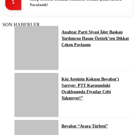
5
Yaralandı!
SON HABERLER
Anahtar Parti Siyasi İşler Başkan
Yardımcısı Hasan Öztürk’ten Dikkat
Çeken Paylaşım
Köz Ateşinin Kokusu Boyabat’ı
Sarıyor: PTT Karşısındaki
Ocakbaşında Fiyatlar Cebi
Yakmıyor!”
Boyabat “Avara Türbesi”