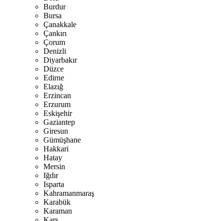
Burdur
Bursa
Çanakkale
Çankırı
Çorum
Denizli
Diyarbakır
Düzce
Edirne
Elazığ
Erzincan
Erzurum
Eskişehir
Gaziantep
Giresun
Gümüşhane
Hakkari
Hatay
Mersin
Iğdır
Isparta
Kahramanmaraş
Karabük
Karaman
Kars