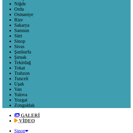
Niğde
Ordu
Osmaniye
Rize
Sakarya
Samsun
Siirt
Sinop
Sivas
Şanlıurfa
Şırnak
Tekirdağ
Tokat
Trabzon
Tunceli
Uşak
Van
Yalova
Yozgat
Zonguldak
GALERİ
VİDEO
Sinop