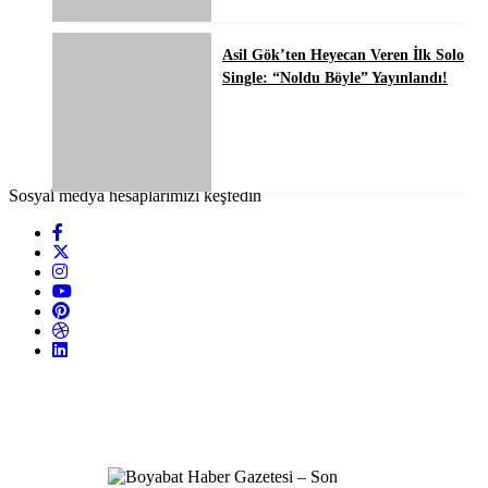
Asil Gök’ten Heyecan Veren İlk Solo
Single: “Noldu Böyle” Yayınlandı!
Sosyal medya hesaplarımızı keşfedin