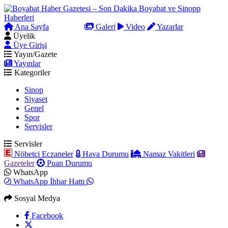
Ana Sayfa
Arama
Galeri
Video
Yazarlar
Üyelik
Üye Girişi
Yayın/Gazete
Yayınlar
Kategoriler
Sinop
Siyaset
Genel
Spor
Servisler
Servisler
Nöbetçi Eczaneler
Hava Durumu
Namaz Vakitleri
Gazeteler
Puan Durumu
WhatsApp
WhatsApp İhbar Hattı
Sosyal Medya
Facebook