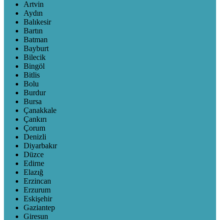
Artvin
Aydın
Balıkesir
Bartın
Batman
Bayburt
Bilecik
Bingöl
Bitlis
Bolu
Burdur
Bursa
Çanakkale
Çankırı
Çorum
Denizli
Diyarbakır
Düzce
Edirne
Elazığ
Erzincan
Erzurum
Eskişehir
Gaziantep
Giresun