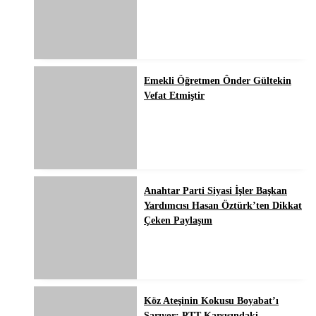
Emekli Öğretmen Ônder Gültekin
Vefat Etmiştir
Anahtar Parti Siyasi İşler Başkan
Yardımcısı Hasan Öztürk’ten Dikkat
Çeken Paylaşım
Köz Ateşinin Kokusu Boyabat’ı
Sarıyor: PTT Karşısındaki