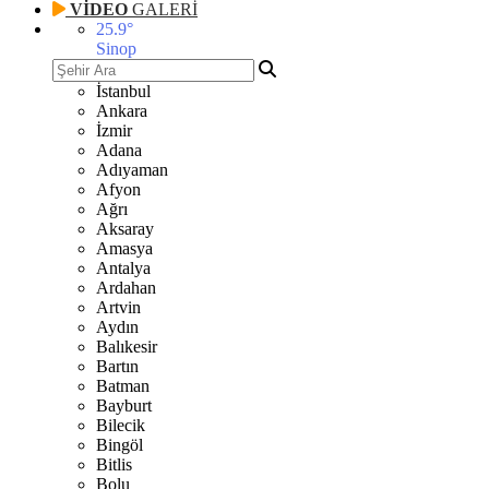
VİDEO
GALERİ
25.9
°
Sinop
İstanbul
Ankara
İzmir
Adana
Adıyaman
Afyon
Ağrı
Aksaray
Amasya
Antalya
Ardahan
Artvin
Aydın
Balıkesir
Bartın
Batman
Bayburt
Bilecik
Bingöl
Bitlis
Bolu