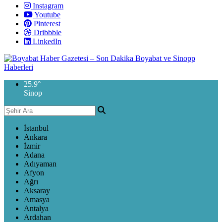
Instagram
Youtube
Pinterest
Dribbble
LinkedIn
25.9
°
Sinop
İstanbul
Ankara
İzmir
Adana
Adıyaman
Afyon
Ağrı
Aksaray
Amasya
Antalya
Ardahan