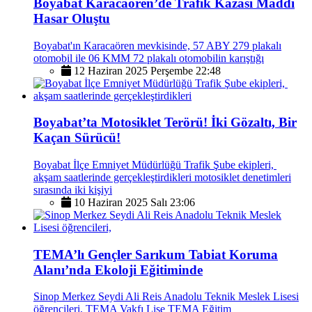
Boyabat Karacaören’de Trafik Kazası Maddi
Hasar Oluştu
Boyabat'ın Karacaören mevkisinde, 57 ABY 279 plakalı
otomobil ile 06 KMM 72 plakalı otomobilin karıştığı
12 Haziran 2025 Perşembe 22:48
Boyabat’ta Motosiklet Terörü! İki Gözaltı, Bir
Kaçan Sürücü!
Boyabat İlçe Emniyet Müdürlüğü Trafik Şube ekipleri,
akşam saatlerinde gerçekleştirdikleri motosiklet denetimleri
sırasında iki kişiyi
10 Haziran 2025 Salı 23:06
TEMA’lı Gençler Sarıkum Tabiat Koruma
Alanı’nda Ekoloji Eğitiminde
Sinop Merkez Seydi Ali Reis Anadolu Teknik Meslek Lisesi
öğrencileri, TEMA Vakfı Lise TEMA Eğitim