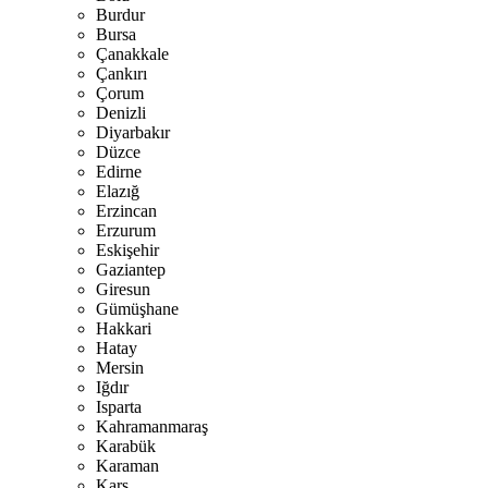
Burdur
Bursa
Çanakkale
Çankırı
Çorum
Denizli
Diyarbakır
Düzce
Edirne
Elazığ
Erzincan
Erzurum
Eskişehir
Gaziantep
Giresun
Gümüşhane
Hakkari
Hatay
Mersin
Iğdır
Isparta
Kahramanmaraş
Karabük
Karaman
Kars