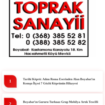
Tarihi Köprü: Adını Roma Eserinden Alan Boyabat’ın
1
Komşu İlçesi 7 Gözlü Köprünün Hikayesi
Boyabat’ın Gururu Turkuaz Grup Mobilya Artık Tescilli
2