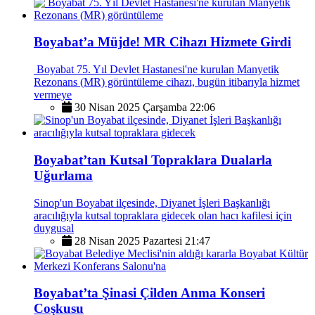
Boyabat’a Müjde! MR Cihazı Hizmete Girdi
Boyabat 75. Yıl Devlet Hastanesi'ne kurulan Manyetik
Rezonans (MR) görüntüleme cihazı, bugün itibarıyla hizmet
vermeye
30 Nisan 2025 Çarşamba 22:06
Boyabat’tan Kutsal Topraklara Dualarla
Uğurlama
Sinop'un Boyabat ilçesinde, Diyanet İşleri Başkanlığı
aracılığıyla kutsal topraklara gidecek olan hacı kafilesi için
duygusal
28 Nisan 2025 Pazartesi 21:47
Boyabat’ta Şinasi Çilden Anma Konseri
Coşkusu