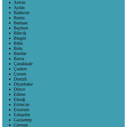
Artvin
Aydın
Balıkesir
Bartın
Batman
Bayburt
Bilecik
Bingöl
Bitlis
Bolu
Burdur
Bursa
Çanakkale
Çankırı
Çorum
Denizli
Diyarbakır
Düzce
Edirne
Elazığ
Erzincan
Erzurum
Eskişehir
Gaziantep
Giresun