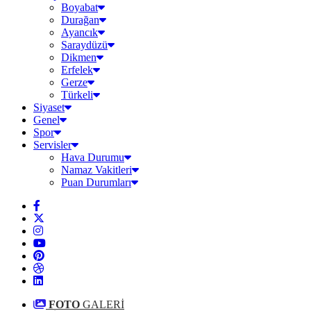
Boyabat
Durağan
Ayancık
Saraydüzü
Dikmen
Erfelek
Gerze
Türkeli
Siyaset
Genel
Spor
Servisler
Hava Durumu
Namaz Vakitleri
Puan Durumları
FOTO
GALERİ