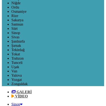
Niğde
Ordu
Osmaniye
Rize
Sakarya
Samsun
Siirt
Sinop
Sivas
Şanlıurfa
Şırnak
Tekirdağ
Tokat
Trabzon
Tunceli
Uşak
Van
Yalova
Yozgat
Zonguldak
GALERİ
VİDEO
Sinop