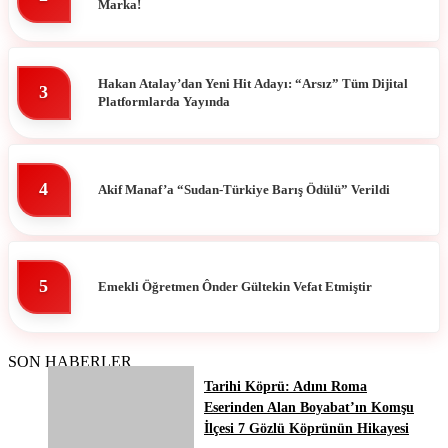
Marka!
Hakan Atalay’dan Yeni Hit Adayı: “Arsız” Tüm Dijital
3
Platformlarda Yayında
4
Akif Manaf’a “Sudan-Türkiye Barış Ödülü” Verildi
5
Emekli Öğretmen Ônder Gültekin Vefat Etmiştir
SON HABERLER
Tarihi Köprü: Adını Roma
Eserinden Alan Boyabat’ın Komşu
İlçesi 7 Gözlü Köprünün Hikayesi