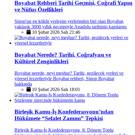
Boyabat Rehberi Tarihi Geçmişi, Coğrafi Yapısı
ve Nüfus Özellikleri
Sinop'un en köklü yerleşim yerlerinden biri olan Boyabat,
yaklaşık 3000 yıllık geçmişiyle Anadolu tarihinin kapılarını
10 Şubat 2026 Salı 21:46
Boyabat Nerede? Tarihi, Coğrafyası ve
Kültürel Zenginlikleri
Boyabat nerede, neyi meşhur? Tarihi, gezilecek yerleri ve
yöresel lezzetleriyle Boyabat rehberi, Sinop Boyabat
hakkında
10 Şubat 2026 Salı 18:01
Birleşik Kamu-İş Konfederasyonu’ndan
Hükümete “Sefalet Zammı” Tepkisi
Birleşik Kamu-İş Konfederasyonu, 8. Dönem Toplu