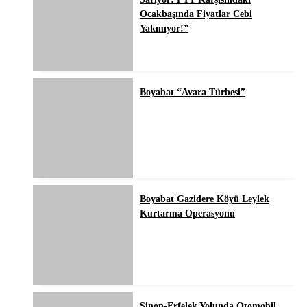
Ocakbaşında Fiyatlar Cebi
Yakmıyor!”
Boyabat “Avara Türbesi”
Boyabat Gazidere Köyü Leylek
Kurtarma Operasyonu
Sinop-Erfelek Yolunda Otomobil