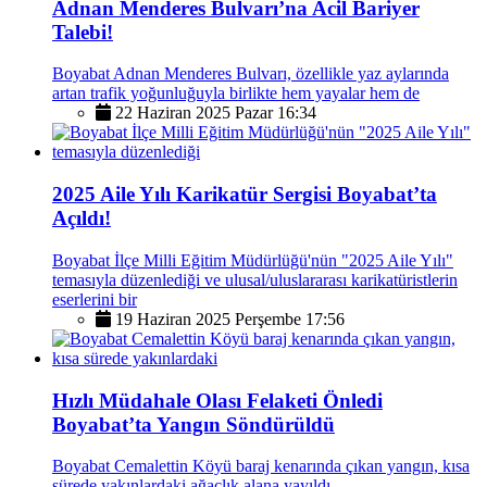
Adnan Menderes Bulvarı’na Acil Bariyer
Talebi!
Boyabat Adnan Menderes Bulvarı, özellikle yaz aylarında
artan trafik yoğunluğuyla birlikte hem yayalar hem de
22 Haziran 2025 Pazar 16:34
2025 Aile Yılı Karikatür Sergisi Boyabat’ta
Açıldı!
Boyabat İlçe Milli Eğitim Müdürlüğü'nün "2025 Aile Yılı"
temasıyla düzenlediği ve ulusal/uluslararası karikatüristlerin
eserlerini bir
19 Haziran 2025 Perşembe 17:56
Hızlı Müdahale Olası Felaketi Önledi
Boyabat’ta Yangın Söndürüldü
Boyabat Cemalettin Köyü baraj kenarında çıkan yangın, kısa
sürede yakınlardaki ağaçlık alana yayıldı.