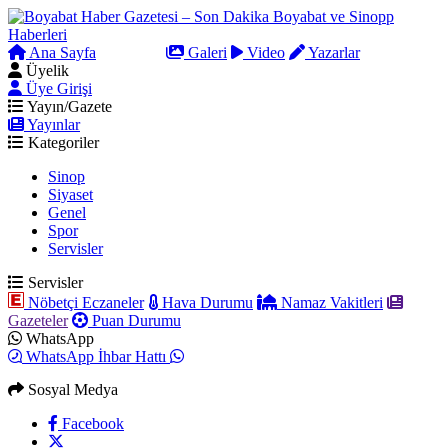
Ana Sayfa
Arama
Galeri
Video
Yazarlar
Üyelik
Üye Girişi
Yayın/Gazete
Yayınlar
Kategoriler
Sinop
Siyaset
Genel
Spor
Servisler
Servisler
Nöbetçi Eczaneler
Hava Durumu
Namaz Vakitleri
Gazeteler
Puan Durumu
WhatsApp
WhatsApp İhbar Hattı
Sosyal Medya
Facebook