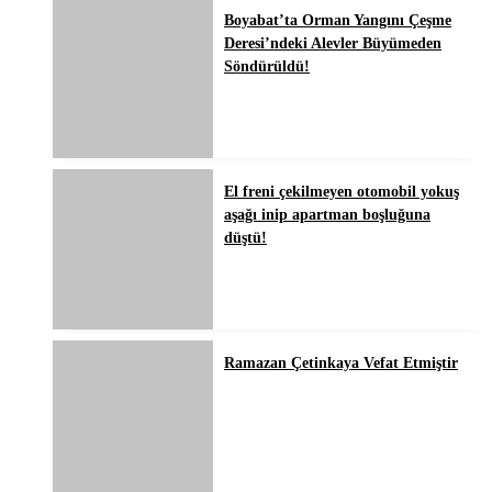
Boyabat’ta Orman Yangını Çeşme
Deresi’ndeki Alevler Büyümeden
Söndürüldü!
El freni çekilmeyen otomobil yokuş
aşağı inip apartman boşluğuna
düştü!
Ramazan Çetinkaya Vefat Etmiştir