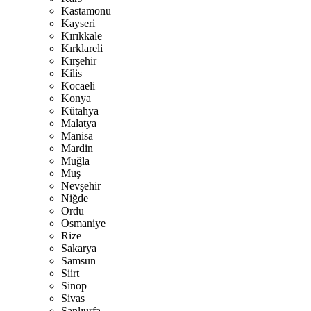
Kastamonu
Kayseri
Kırıkkale
Kırklareli
Kırşehir
Kilis
Kocaeli
Konya
Kütahya
Malatya
Manisa
Mardin
Muğla
Muş
Nevşehir
Niğde
Ordu
Osmaniye
Rize
Sakarya
Samsun
Siirt
Sinop
Sivas
Şanlıurfa