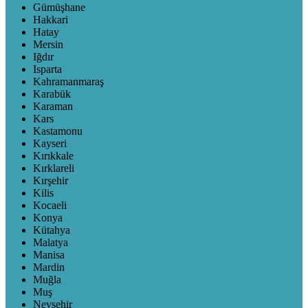
Gümüşhane
Hakkari
Hatay
Mersin
Iğdır
Isparta
Kahramanmaraş
Karabük
Karaman
Kars
Kastamonu
Kayseri
Kırıkkale
Kırklareli
Kırşehir
Kilis
Kocaeli
Konya
Kütahya
Malatya
Manisa
Mardin
Muğla
Muş
Nevşehir