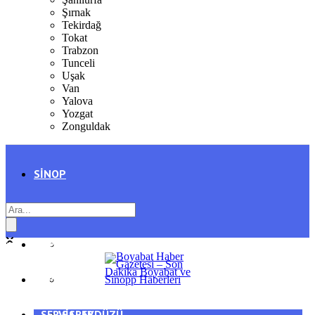
Şırnak
Tekirdağ
Tokat
Trabzon
Tunceli
Uşak
Van
Yalova
Yozgat
Zonguldak
SINOP
SIYASET
BOYABAT
GENEL
DURAĞAN
SPOR
AYANCIK
SERVISLER
SARAYDÜZÜ