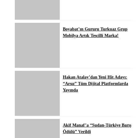
Boyabat’ın Gururu Turkuaz Grup
Mobilya Artık Tescilli Marka!
Hakan Atalay’dan Yeni Hit Adayı:
“Arsız” Tüm Dijital Platformlarda
Yayında
Akif Manaf’a “Sudan-Türkiye Barış
Ödülü” Verildi