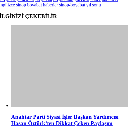
ingilizce
sinop boyabat haberler
sinop-boyabat
yıl sonu
İLGİNİZİ
ÇEKEBİLİR
Anahtar Parti Siyasi İşler Başkan Yardımcısı
Hasan Öztürk’ten Dikkat Çeken Paylaşım