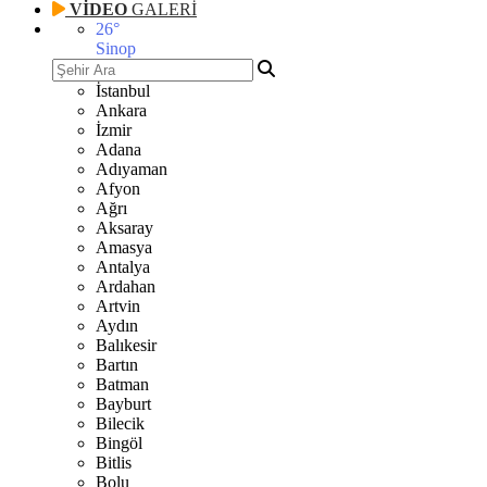
VİDEO
GALERİ
26
°
Sinop
İstanbul
Ankara
İzmir
Adana
Adıyaman
Afyon
Ağrı
Aksaray
Amasya
Antalya
Ardahan
Artvin
Aydın
Balıkesir
Bartın
Batman
Bayburt
Bilecik
Bingöl
Bitlis
Bolu