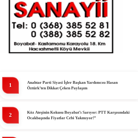
Anahtar Parti Siyasi İşler Başkan Yardımcısı Hasan
1
Öztürk’ten Dikkat Çeken Paylaşım
Köz Ateşinin Kokusu Boyabat’ı Sarıyor: PTT Karşısındaki
2
Ocakbaşında Fiyatlar Cebi Yakmıyor!”