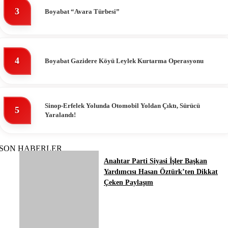
3
Boyabat “Avara Türbesi”
4
Boyabat Gazidere Köyü Leylek Kurtarma Operasyonu
Sinop-Erfelek Yolunda Otomobil Yoldan Çıktı, Sürücü
5
Yaralandı!
SON HABERLER
Anahtar Parti Siyasi İşler Başkan
Yardımcısı Hasan Öztürk’ten Dikkat
Çeken Paylaşım