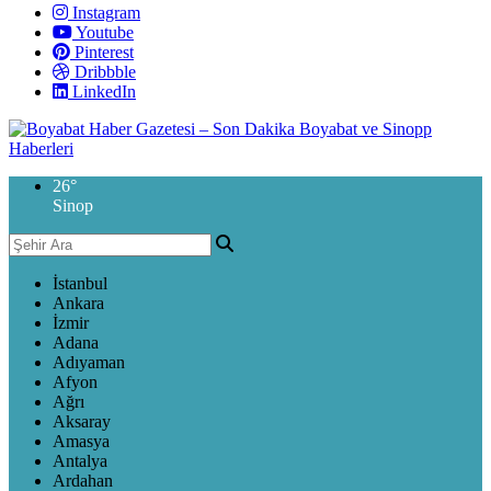
Instagram
Youtube
Pinterest
Dribbble
LinkedIn
26
°
Sinop
İstanbul
Ankara
İzmir
Adana
Adıyaman
Afyon
Ağrı
Aksaray
Amasya
Antalya
Ardahan