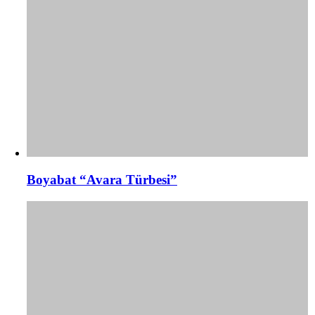
Boyabat “Avara Türbesi”