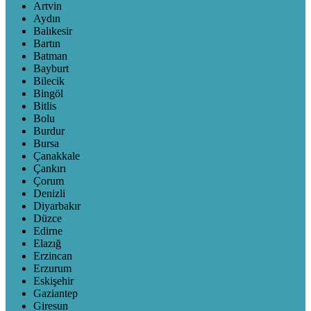
Artvin
Aydın
Balıkesir
Bartın
Batman
Bayburt
Bilecik
Bingöl
Bitlis
Bolu
Burdur
Bursa
Çanakkale
Çankırı
Çorum
Denizli
Diyarbakır
Düzce
Edirne
Elazığ
Erzincan
Erzurum
Eskişehir
Gaziantep
Giresun