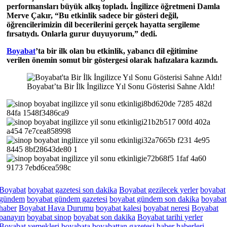
performansları büyük alkış topladı. İngilizce öğretmeni Damla
Merve Çakır, “Bu etkinlik sadece bir gösteri değil,
öğrencilerimizin dil becerilerini gerçek hayatta sergileme
fırsatıydı. Onlarla gurur duyuyorum,” dedi.
Boyabat
’ta bir ilk olan bu etkinlik, yabancı dil eğitimine
verilen önemin somut bir göstergesi olarak hafızalara kazındı.
Boyabat’ta Bir İlk İngilizce Yıl Sonu Gösterisi Sahne Aldı!
Boyabat
boyabat gazetesi son dakika
Boyabat gezilecek yerler
boyabat
gündem
boyabat gündem gazetesi
boyabat gündem son dakika
boyabat
haber
Boyabat Hava Durumu
boyabat kalesi
boyabat neresi
Boyabat
panayırı
boyabat sinop
boyabat son dakika
Boyabat tarihi yerler
Boyabat yemekleri
boyabata
boyabattan
gazetesi
haber
haberleri