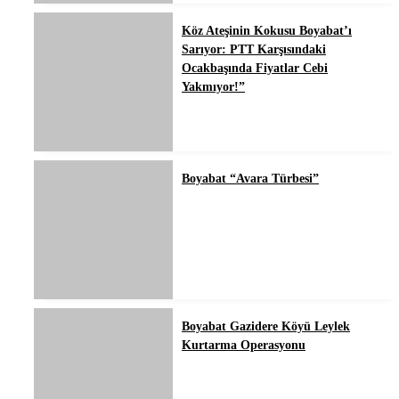
Köz Ateşinin Kokusu Boyabat’ı
Sarıyor: PTT Karşısındaki
Ocakbaşında Fiyatlar Cebi
Yakmıyor!”
Boyabat “Avara Türbesi”
Boyabat Gazidere Köyü Leylek
Kurtarma Operasyonu