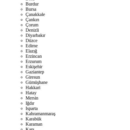
Burdur
Bursa
Çanakkale
Çankırı
Çorum
Denizli
Diyarbakır
Düzce
Edirne
Elazığ
Erzincan
Erzurum
Eskişehir
Gaziantep
Giresun
Gümüşhane
Hakkari
Hatay
Mersin
Iğdır
Isparta
Kahramanmaraş
Karabük
Karaman
Kars