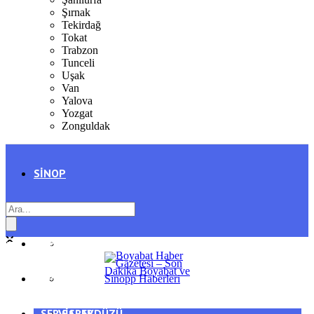
Şırnak
Tekirdağ
Tokat
Trabzon
Tunceli
Uşak
Van
Yalova
Yozgat
Zonguldak
SINOP
SIYASET
BOYABAT
GENEL
DURAĞAN
SPOR
AYANCIK
SERVISLER
SARAYDÜZÜ