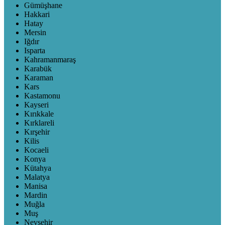
Gümüşhane
Hakkari
Hatay
Mersin
Iğdır
Isparta
Kahramanmaraş
Karabük
Karaman
Kars
Kastamonu
Kayseri
Kırıkkale
Kırklareli
Kırşehir
Kilis
Kocaeli
Konya
Kütahya
Malatya
Manisa
Mardin
Muğla
Muş
Nevşehir