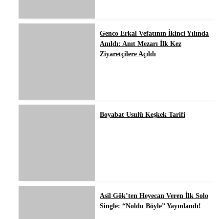
Genco Erkal Vefatının İkinci Yılında
Anıldı: Anıt Mezarı İlk Kez
Ziyaretçilere Açıldı
Boyabat Usulü Keşkek Tarifi
Asil Gök’ten Heyecan Veren İlk Solo
Single: “Noldu Böyle” Yayınlandı!