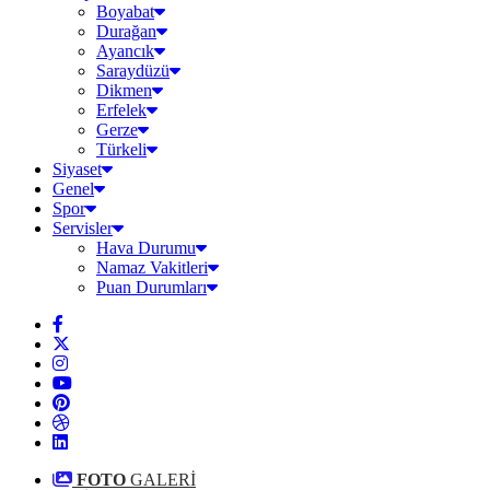
Boyabat
Durağan
Ayancık
Saraydüzü
Dikmen
Erfelek
Gerze
Türkeli
Siyaset
Genel
Spor
Servisler
Hava Durumu
Namaz Vakitleri
Puan Durumları
FOTO
GALERİ