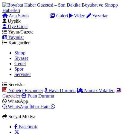
Ana Sayfa
Arama
Galeri
Video
Yazarlar
Üyelik
Üye Girişi
Yayın/Gazete
Yayınlar
Kategoriler
Sinop
Siyaset
Genel
Spor
Servisler
Servisler
Nöbetçi Eczaneler
Hava Durumu
Namaz Vakitleri
Gazeteler
Puan Durumu
WhatsApp
WhatsApp İhbar Hattı
Sosyal Medya
Facebook