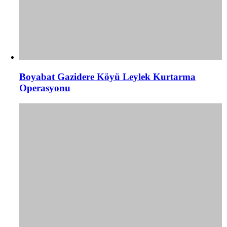
Boyabat Gazidere Köyü Leylek Kurtarma
Operasyonu