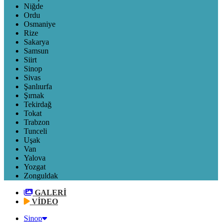
Niğde
Ordu
Osmaniye
Rize
Sakarya
Samsun
Siirt
Sinop
Sivas
Şanlıurfa
Şırnak
Tekirdağ
Tokat
Trabzon
Tunceli
Uşak
Van
Yalova
Yozgat
Zonguldak
GALERİ
VİDEO
Sinop