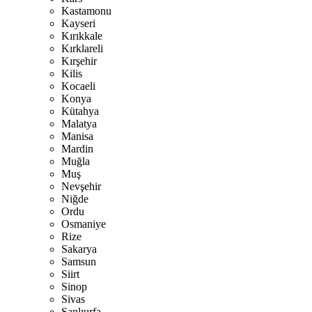
Kastamonu
Kayseri
Kırıkkale
Kırklareli
Kırşehir
Kilis
Kocaeli
Konya
Kütahya
Malatya
Manisa
Mardin
Muğla
Muş
Nevşehir
Niğde
Ordu
Osmaniye
Rize
Sakarya
Samsun
Siirt
Sinop
Sivas
Şanlıurfa