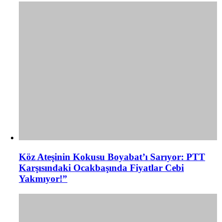
Köz Ateşinin Kokusu Boyabat’ı Sarıyor: PTT
Karşısındaki Ocakbaşında Fiyatlar Cebi
Yakmıyor!”