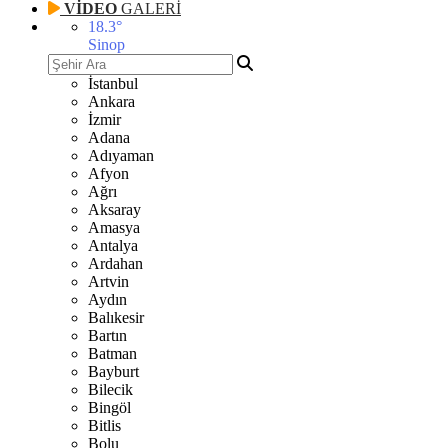
VİDEO
GALERİ
18.3
°
Sinop
İstanbul
Ankara
İzmir
Adana
Adıyaman
Afyon
Ağrı
Aksaray
Amasya
Antalya
Ardahan
Artvin
Aydın
Balıkesir
Bartın
Batman
Bayburt
Bilecik
Bingöl
Bitlis
Bolu