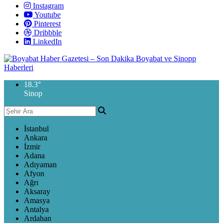
Instagram
Youtube
Pinterest
Dribbble
LinkedIn
18.3
°
Sinop
İstanbul
Ankara
İzmir
Adana
Adıyaman
Afyon
Ağrı
Aksaray
Amasya
Antalya
Ardahan