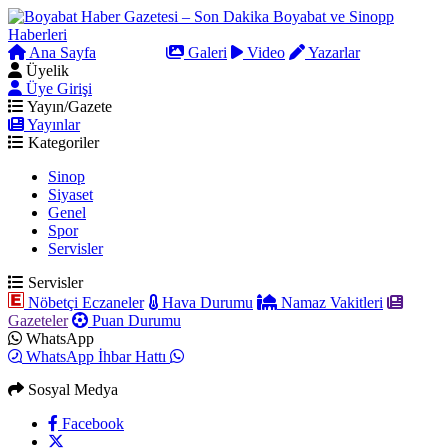
Ana Sayfa
Arama
Galeri
Video
Yazarlar
Üyelik
Üye Girişi
Yayın/Gazete
Yayınlar
Kategoriler
Sinop
Siyaset
Genel
Spor
Servisler
Servisler
Nöbetçi Eczaneler
Hava Durumu
Namaz Vakitleri
Gazeteler
Puan Durumu
WhatsApp
WhatsApp İhbar Hattı
Sosyal Medya
Facebook