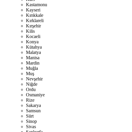
Kastamonu
Kayseri
Kırıkkale
Kırklareli
Kırşehir
Kilis
Kocaeli
Konya
Kütahya
Malatya
Manisa
Mardin
Muğla
Muş
Nevşehir
Niğde
Ordu
Osmaniye
Rize
Sakarya
Samsun
Siirt
Sinop
Sivas
Şanlıurfa