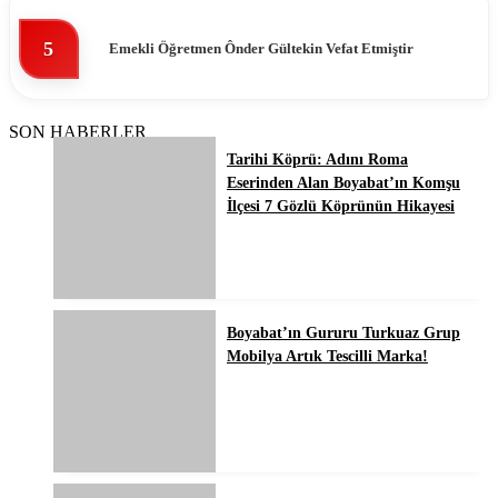
5
Emekli Öğretmen Ônder Gültekin Vefat Etmiştir
SON HABERLER
Tarihi Köprü: Adını Roma
Eserinden Alan Boyabat’ın Komşu
İlçesi 7 Gözlü Köprünün Hikayesi
Boyabat’ın Gururu Turkuaz Grup
Mobilya Artık Tescilli Marka!