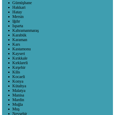
Gümüşhane
Hakkari
Hatay
Mersin
Iğdır
Isparta
Kahramanmaraş
Karabük
Karaman
Kars
Kastamonu
Kayseri
Kırıkkale
Kırklareli
Kırşehir
Kilis
Kocaeli
Konya
Kütahya
Malatya
Manisa
Mardin
Muğla
Muş
Nevşehir