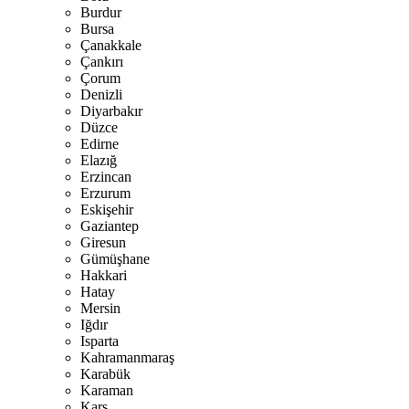
Burdur
Bursa
Çanakkale
Çankırı
Çorum
Denizli
Diyarbakır
Düzce
Edirne
Elazığ
Erzincan
Erzurum
Eskişehir
Gaziantep
Giresun
Gümüşhane
Hakkari
Hatay
Mersin
Iğdır
Isparta
Kahramanmaraş
Karabük
Karaman
Kars