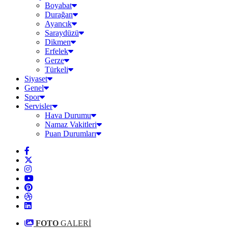
Boyabat
Durağan
Ayancık
Saraydüzü
Dikmen
Erfelek
Gerze
Türkeli
Siyaset
Genel
Spor
Servisler
Hava Durumu
Namaz Vakitleri
Puan Durumları
FOTO
GALERİ