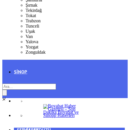
Şırnak
Tekirdağ
Tokat
Trabzon
Tunceli
Uşak
Van
Yalova
Yozgat
Zonguldak
SINOP
SIYASET
BOYABAT
GENEL
DURAĞAN
SPOR
AYANCIK
SERVISLER
SARAYDÜZÜ