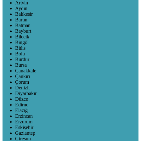
Artvin
Aydın
Balıkesir
Bartın
Batman
Bayburt
Bilecik
Bingöl
Bitlis
Bolu
Burdur
Bursa
Çanakkale
Çankırı
Çorum
Denizli
Diyarbakır
Düzce
Edirne
Elazığ
Erzincan
Erzurum
Eskişehir
Gaziantep
Giresun