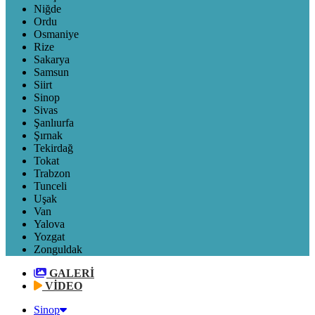
Niğde
Ordu
Osmaniye
Rize
Sakarya
Samsun
Siirt
Sinop
Sivas
Şanlıurfa
Şırnak
Tekirdağ
Tokat
Trabzon
Tunceli
Uşak
Van
Yalova
Yozgat
Zonguldak
GALERİ
VİDEO
Sinop