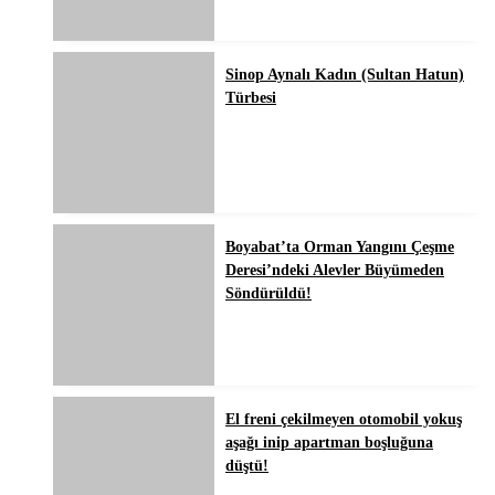
Sinop Aynalı Kadın (Sultan Hatun)
Türbesi
Boyabat’ta Orman Yangını Çeşme
Deresi’ndeki Alevler Büyümeden
Söndürüldü!
El freni çekilmeyen otomobil yokuş
aşağı inip apartman boşluğuna
düştü!