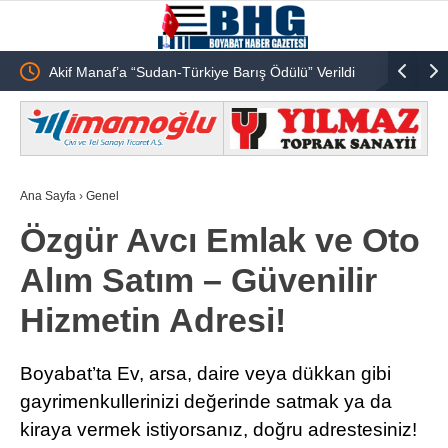
ijital
Akif Manaf’a “Sudan-Türkiye Barış Ödülü” Verildi
Emekli Öğ
Ana Sayfa
›
Genel
Özgür Avcı Emlak ve Oto
Alım Satım – Güvenilir
Hizmetin Adresi!
Boyabat’ta Ev, arsa, daire veya dükkan gibi
gayrimenkullerinizi değerinde satmak ya da
kiraya vermek istiyorsanız, doğru adrestesiniz!