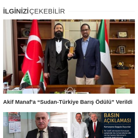
İLGİNİZİ
ÇEKEBİLİR
Akif Manaf’a “Sudan-Türkiye Barış Ödülü” Verildi