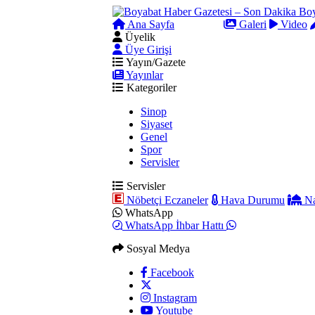
Ana Sayfa
Arama
Galeri
Video
Üyelik
Üye Girişi
Yayın/Gazete
Yayınlar
Kategoriler
Sinop
Siyaset
Genel
Spor
Servisler
Servisler
Nöbetçi Eczaneler
Hava Durumu
Na
WhatsApp
WhatsApp İhbar Hattı
Sosyal Medya
Facebook
Instagram
Youtube