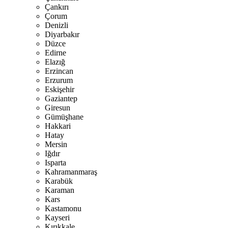
Çankırı
Çorum
Denizli
Diyarbakır
Düzce
Edirne
Elazığ
Erzincan
Erzurum
Eskişehir
Gaziantep
Giresun
Gümüşhane
Hakkari
Hatay
Mersin
Iğdır
Isparta
Kahramanmaraş
Karabük
Karaman
Kars
Kastamonu
Kayseri
Kırıkkale