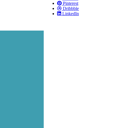
Pinterest
Dribbble
LinkedIn