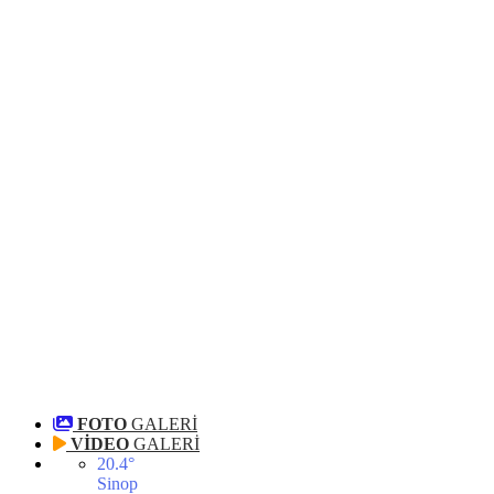
FOTO
GALERİ
VİDEO
GALERİ
20.4
°
Sinop