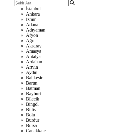
İstanbul
Ankara
İzmir
Adana
Adıyaman
Afyon
Ağrı
Aksaray
Amasya
Antalya
Ardahan
Artvin
Aydın
Balıkesir
Bartın
Batman
Bayburt
Bilecik
Bingöl
Bitlis
Bolu
Burdur
Bursa
Çanakkale