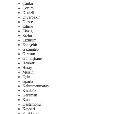
Çankırı
Çorum
Denizli
Diyarbakır
Düzce
Edirne
Elazığ
Erzincan
Erzurum
Eskişehir
Gaziantep
Giresun
Gümüşhane
Hakkari
Hatay
Mersin
Iğdır
Isparta
Kahramanmaraş
Karabük
Karaman
Kars
Kastamonu
Kayseri
Kırıkkale