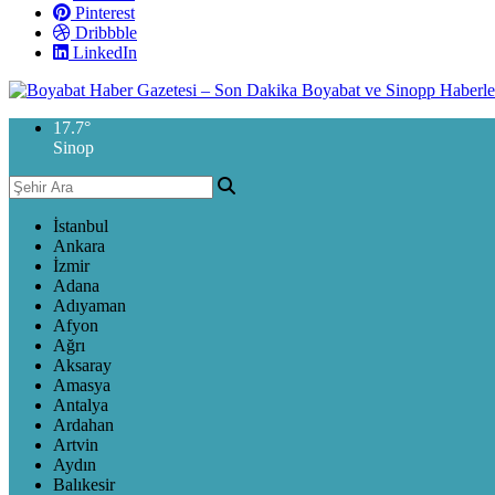
Pinterest
Dribbble
LinkedIn
17.7
°
Sinop
İstanbul
Ankara
İzmir
Adana
Adıyaman
Afyon
Ağrı
Aksaray
Amasya
Antalya
Ardahan
Artvin
Aydın
Balıkesir