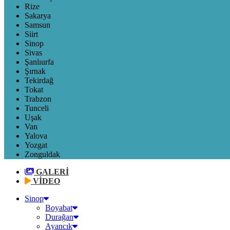
Rize
Sakarya
Samsun
Siirt
Sinop
Sivas
Şanlıurfa
Şırnak
Tekirdağ
Tokat
Trabzon
Tunceli
Uşak
Van
Yalova
Yozgat
Zonguldak
GALERİ
VİDEO
Sinop
Boyabat
Durağan
Ayancık