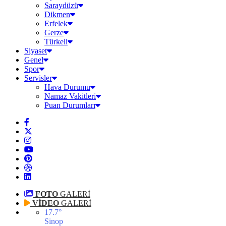
Saraydüzü
Dikmen
Erfelek
Gerze
Türkeli
Siyaset
Genel
Spor
Servisler
Hava Durumu
Namaz Vakitleri
Puan Durumları
FOTO
GALERİ
VİDEO
GALERİ
17.7
°
Sinop