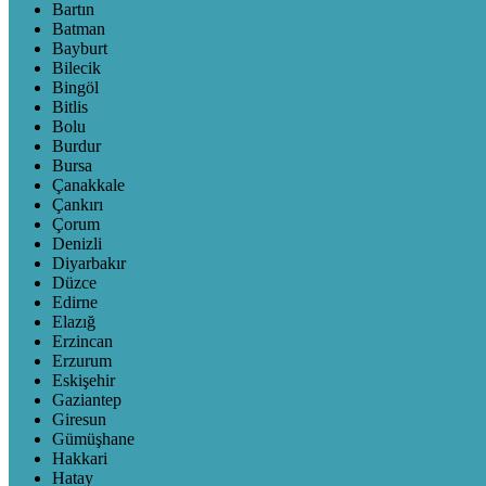
Bartın
Batman
Bayburt
Bilecik
Bingöl
Bitlis
Bolu
Burdur
Bursa
Çanakkale
Çankırı
Çorum
Denizli
Diyarbakır
Düzce
Edirne
Elazığ
Erzincan
Erzurum
Eskişehir
Gaziantep
Giresun
Gümüşhane
Hakkari
Hatay