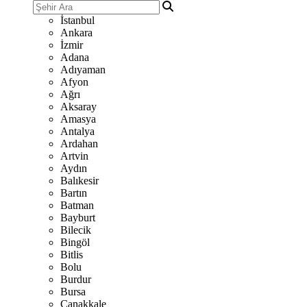
İstanbul
Ankara
İzmir
Adana
Adıyaman
Afyon
Ağrı
Aksaray
Amasya
Antalya
Ardahan
Artvin
Aydın
Balıkesir
Bartın
Batman
Bayburt
Bilecik
Bingöl
Bitlis
Bolu
Burdur
Bursa
Çanakkale