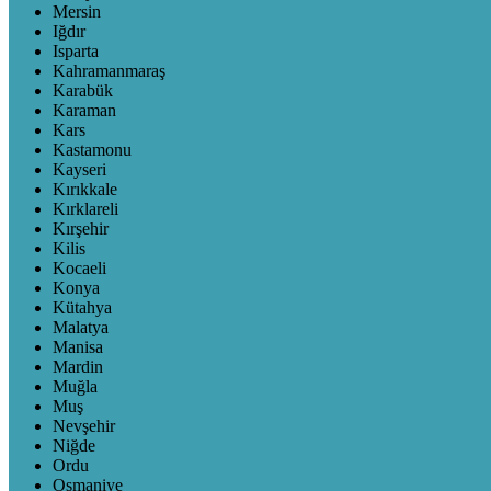
Mersin
Iğdır
Isparta
Kahramanmaraş
Karabük
Karaman
Kars
Kastamonu
Kayseri
Kırıkkale
Kırklareli
Kırşehir
Kilis
Kocaeli
Konya
Kütahya
Malatya
Manisa
Mardin
Muğla
Muş
Nevşehir
Niğde
Ordu
Osmaniye