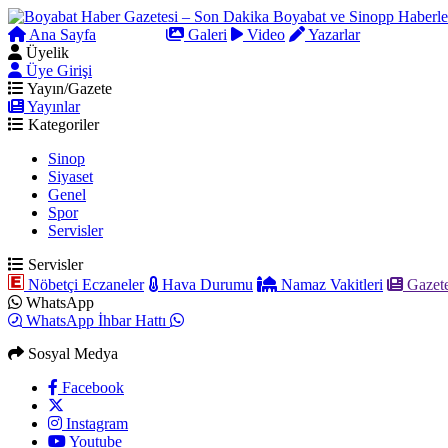
Ana Sayfa
Arama
Galeri
Video
Yazarlar
Üyelik
Üye Girişi
Yayın/Gazete
Yayınlar
Kategoriler
Sinop
Siyaset
Genel
Spor
Servisler
Servisler
Nöbetçi Eczaneler
Hava Durumu
Namaz Vakitleri
Gazete
WhatsApp
WhatsApp İhbar Hattı
Sosyal Medya
Facebook
Instagram
Youtube