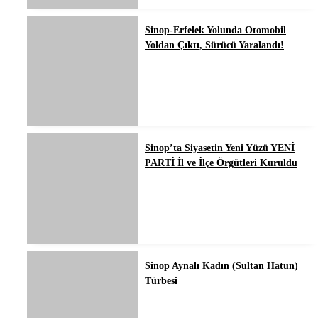
Sinop-Erfelek Yolunda Otomobil
Yoldan Çıktı, Sürücü Yaralandı!
Sinop’ta Siyasetin Yeni Yüzü YENİ
PARTİ İl ve İlçe Örgütleri Kuruldu
Sinop Aynalı Kadın (Sultan Hatun)
Türbesi