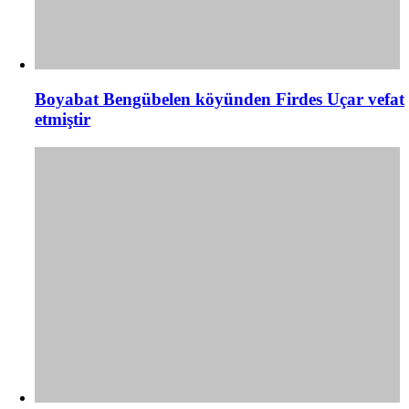
Boyabat Bengübelen köyünden Firdes Uçar vefat
etmiştir