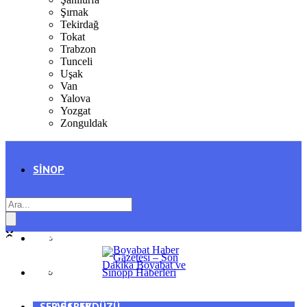
Şırnak
Tekirdağ
Tokat
Trabzon
Tunceli
Uşak
Van
Yalova
Yozgat
Zonguldak
SINOP
SIYASET
BOYABAT
GENEL
DURAĞAN
SPOR
AYANCIK
SERVISLER
SARAYDÜZÜ