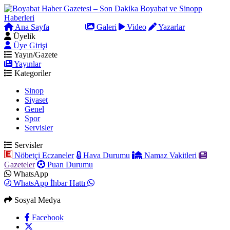
Ana Sayfa
Arama
Galeri
Video
Yazarlar
Üyelik
Üye Girişi
Yayın/Gazete
Yayınlar
Kategoriler
Sinop
Siyaset
Genel
Spor
Servisler
Servisler
Nöbetçi Eczaneler
Hava Durumu
Namaz Vakitleri
Gazeteler
Puan Durumu
WhatsApp
WhatsApp İhbar Hattı
Sosyal Medya
Facebook