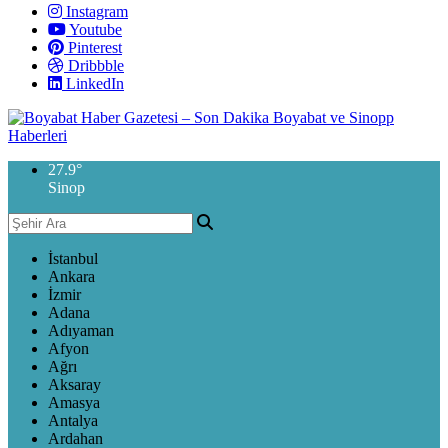
Instagram
Youtube
Pinterest
Dribbble
LinkedIn
27.9
°
Sinop
İstanbul
Ankara
İzmir
Adana
Adıyaman
Afyon
Ağrı
Aksaray
Amasya
Antalya
Ardahan