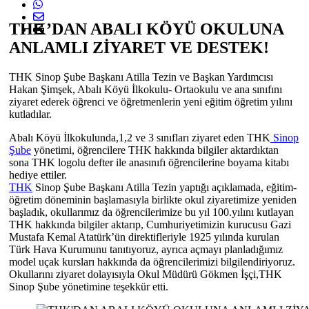
THK’DAN ABALI KÖYÜ OKULUNA
ANLAMLI ZİYARET VE DESTEK!
THK Sinop Şube Başkanı Atilla Tezin ve Başkan Yardımcısı
Hakan Şimşek, Abalı Köyü İlkokulu- Ortaokulu ve ana sınıfını
ziyaret ederek öğrenci ve öğretmenlerin yeni eğitim öğretim yılını
kutladılar.
Abalı Köyü İlkokulunda,1,2 ve 3 sınıfları ziyaret eden THK
Sinop
Şube
yönetimi, öğrencilere THK hakkında bilgiler aktardıktan
sona THK logolu defter ile anasınıfı öğrencilerine boyama kitabı
hediye ettiler.
THK
Sinop Şube Başkanı Atilla Tezin yaptığı açıklamada, eğitim-
öğretim döneminin başlamasıyla birlikte okul ziyaretimize yeniden
başladık, okullarımız da öğrencilerimize bu yıl 100.yılını kutlayan
THK hakkında bilgiler aktarıp, Cumhuriyetimizin kurucusu Gazi
Mustafa Kemal Atatürk’ün direktifleriyle 1925 yılında kurulan
Türk Hava Kurumunu tanıtıyoruz, ayrıca açmayı planladığımız
model uçak kursları hakkında da öğrencilerimizi bilgilendiriyoruz.
Okullarını ziyaret dolayısıyla Okul Müdürü Gökmen İşçi,THK
Sinop Şube yönetimine teşekkür etti.