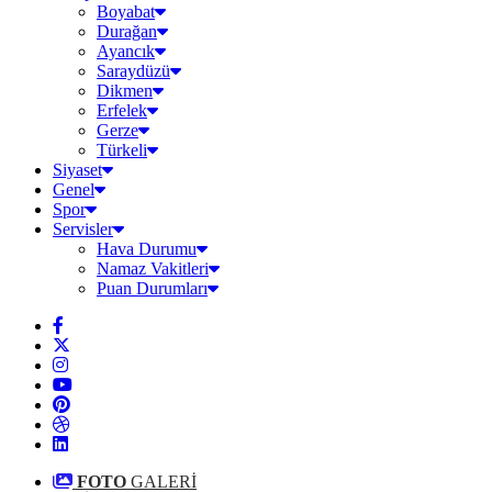
Boyabat
Durağan
Ayancık
Saraydüzü
Dikmen
Erfelek
Gerze
Türkeli
Siyaset
Genel
Spor
Servisler
Hava Durumu
Namaz Vakitleri
Puan Durumları
FOTO
GALERİ