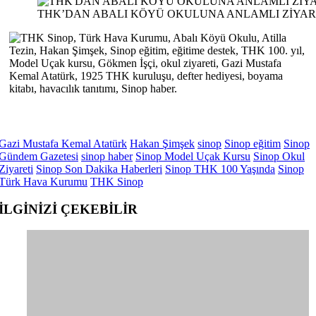
THK’DAN ABALI KÖYÜ OKULUNA ANLAMLI ZİYAR
Gazi Mustafa Kemal Atatürk
Hakan Şimşek
sinop
Sinop eğitim
Sinop
Gündem Gazetesi
sinop haber
Sinop Model Uçak Kursu
Sinop Okul
Ziyareti
Sinop Son Dakika Haberleri
Sinop THK 100 Yaşında
Sinop
Türk Hava Kurumu
THK Sinop
İLGİNİZİ
ÇEKEBİLİR