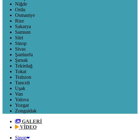
Niğde
Ordu
Osmaniye
Rize
Sakarya
Samsun
Siirt
Sinop
Sivas
Şanlıurfa
Şırnak
Tekirdağ
Tokat
Trabzon
Tunceli
Uşak
Van
Yalova
Yozgat
Zonguldak
GALERİ
VİDEO
Sinop