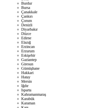
Burdur
Bursa
Çanakkale
Çankırı
Çorum
Denizli
Diyarbakır
Düzce
Edirne
Elazığ
Erzincan
Erzurum
Eskişehir
Gaziantep
Giresun
Gümüşhane
Hakkari
Hatay
Mersin
Iğdır
Isparta
Kahramanmaraş
Karabük
Karaman
Kars