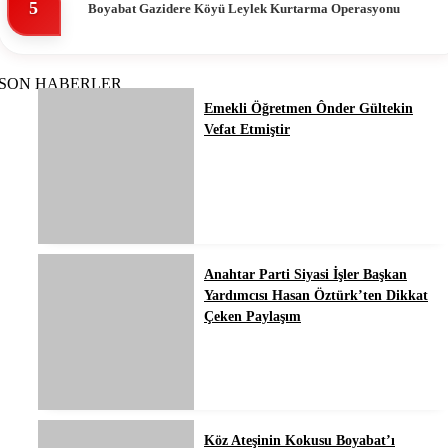
5
Boyabat Gazidere Köyü Leylek Kurtarma Operasyonu
SON HABERLER
Emekli Öğretmen Ônder Gültekin
Vefat Etmiştir
Anahtar Parti Siyasi İşler Başkan
Yardımcısı Hasan Öztürk’ten Dikkat
Çeken Paylaşım
Köz Ateşinin Kokusu Boyabat’ı