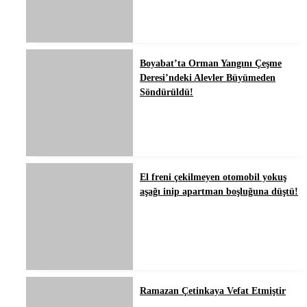
Boyabat’ta Orman Yangını Çeşme
Deresi’ndeki Alevler Büyümeden
Söndürüldü!
El freni çekilmeyen otomobil yokuş
aşağı inip apartman boşluğuna düştü!
Ramazan Çetinkaya Vefat Etmiştir