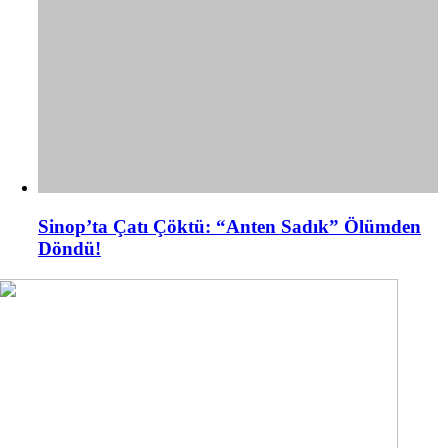
Sinop’ta Çatı Çöktü: “Anten Sadık” Ölümden
Döndü!