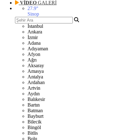
VİDEO
GALERİ
27.9
°
Sinop
İstanbul
Ankara
İzmir
Adana
Adıyaman
Afyon
Ağrı
Aksaray
Amasya
Antalya
Ardahan
Artvin
Aydın
Balıkesir
Bartın
Batman
Bayburt
Bilecik
Bingöl
Bitlis
Bolu