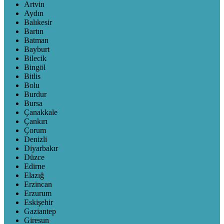
Artvin
Aydın
Balıkesir
Bartın
Batman
Bayburt
Bilecik
Bingöl
Bitlis
Bolu
Burdur
Bursa
Çanakkale
Çankırı
Çorum
Denizli
Diyarbakır
Düzce
Edirne
Elazığ
Erzincan
Erzurum
Eskişehir
Gaziantep
Giresun