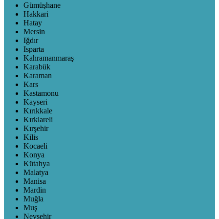
Gümüşhane
Hakkari
Hatay
Mersin
Iğdır
Isparta
Kahramanmaraş
Karabük
Karaman
Kars
Kastamonu
Kayseri
Kırıkkale
Kırklareli
Kırşehir
Kilis
Kocaeli
Konya
Kütahya
Malatya
Manisa
Mardin
Muğla
Muş
Nevşehir