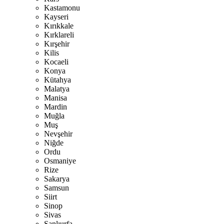
Kastamonu
Kayseri
Kırıkkale
Kırklareli
Kırşehir
Kilis
Kocaeli
Konya
Kütahya
Malatya
Manisa
Mardin
Muğla
Muş
Nevşehir
Niğde
Ordu
Osmaniye
Rize
Sakarya
Samsun
Siirt
Sinop
Sivas
Şanlıurfa