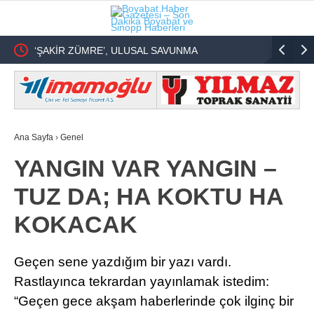
‘ŞAKİR ZÜMRE’, ULUSAL SAVUNMA
Türkiye İt
SİSTEMİNDEN SOBACILIĞA !
Şehidin H
Ana Sayfa
›
Genel
YANGIN VAR YANGIN –
TUZ DA; HA KOKTU HA
KOKACAK
Geçen sene yazdığım bir yazı vardı.
Rastlayınca tekrardan yayınlamak istedim:
“Geçen gece akşam haberlerinde çok ilginç bir