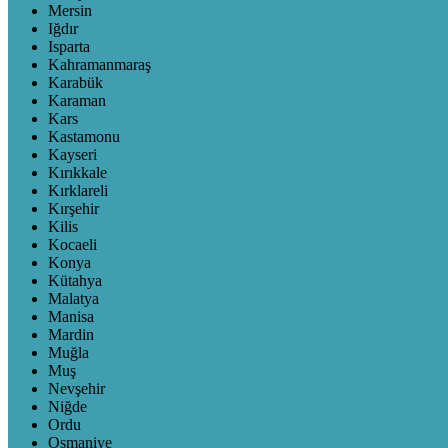
Mersin
Iğdır
Isparta
Kahramanmaraş
Karabük
Karaman
Kars
Kastamonu
Kayseri
Kırıkkale
Kırklareli
Kırşehir
Kilis
Kocaeli
Konya
Kütahya
Malatya
Manisa
Mardin
Muğla
Muş
Nevşehir
Niğde
Ordu
Osmaniye