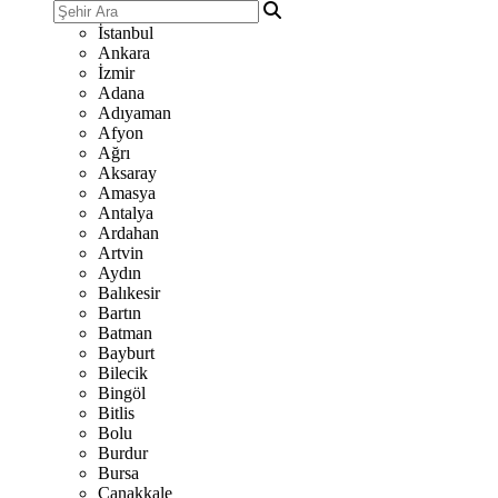
İstanbul
Ankara
İzmir
Adana
Adıyaman
Afyon
Ağrı
Aksaray
Amasya
Antalya
Ardahan
Artvin
Aydın
Balıkesir
Bartın
Batman
Bayburt
Bilecik
Bingöl
Bitlis
Bolu
Burdur
Bursa
Çanakkale