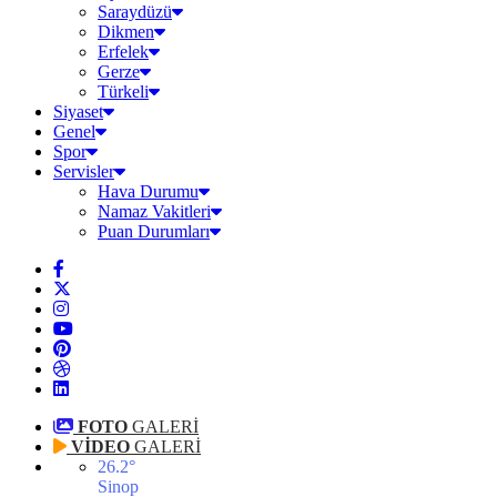
Saraydüzü
Dikmen
Erfelek
Gerze
Türkeli
Siyaset
Genel
Spor
Servisler
Hava Durumu
Namaz Vakitleri
Puan Durumları
FOTO
GALERİ
VİDEO
GALERİ
26.2
°
Sinop