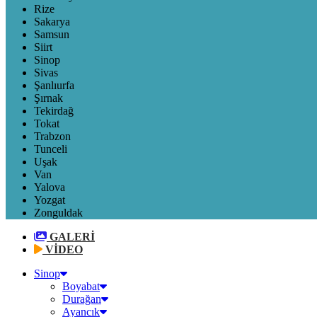
Rize
Sakarya
Samsun
Siirt
Sinop
Sivas
Şanlıurfa
Şırnak
Tekirdağ
Tokat
Trabzon
Tunceli
Uşak
Van
Yalova
Yozgat
Zonguldak
GALERİ
VİDEO
Sinop
Boyabat
Durağan
Ayancık