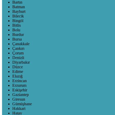
Bartın
Batman
Bayburt
Bilecik
Bingöl
Bitlis
Bolu
Burdur
Bursa
Çanakkale
Çankırı
Çorum
Denizli
Diyarbakır
Düzce
Edirne
Elazığ
Erzincan
Erzurum
Eskişehir
Gaziantep
Giresun
Gümüşhane
Hakkari
Hatay