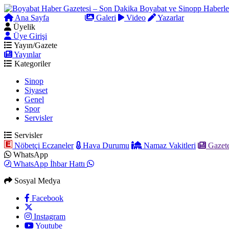
Ana Sayfa
Arama
Galeri
Video
Yazarlar
Üyelik
Üye Girişi
Yayın/Gazete
Yayınlar
Kategoriler
Sinop
Siyaset
Genel
Spor
Servisler
Servisler
Nöbetçi Eczaneler
Hava Durumu
Namaz Vakitleri
Gazete
WhatsApp
WhatsApp İhbar Hattı
Sosyal Medya
Facebook
Instagram
Youtube