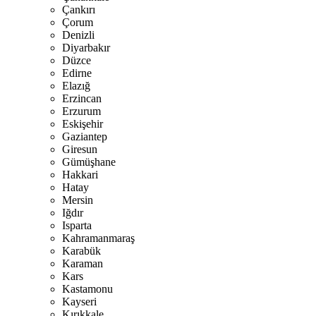
Çankırı
Çorum
Denizli
Diyarbakır
Düzce
Edirne
Elazığ
Erzincan
Erzurum
Eskişehir
Gaziantep
Giresun
Gümüşhane
Hakkari
Hatay
Mersin
Iğdır
Isparta
Kahramanmaraş
Karabük
Karaman
Kars
Kastamonu
Kayseri
Kırıkkale