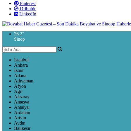
Pinterest
Dribbble
LinkedIn
26.2
°
Sinop
İstanbul
Ankara
İzmir
Adana
Adıyaman
Afyon
Ağrı
Aksaray
Amasya
Antalya
Ardahan
Artvin
Aydın
Balıkesir