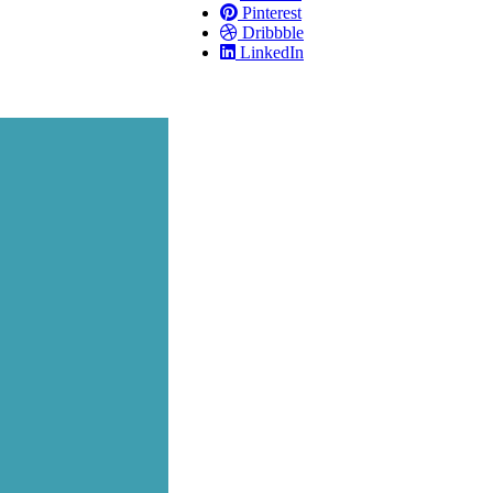
Pinterest
Dribbble
LinkedIn