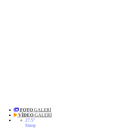
FOTO
GALERİ
VİDEO
GALERİ
27.5
°
Sinop