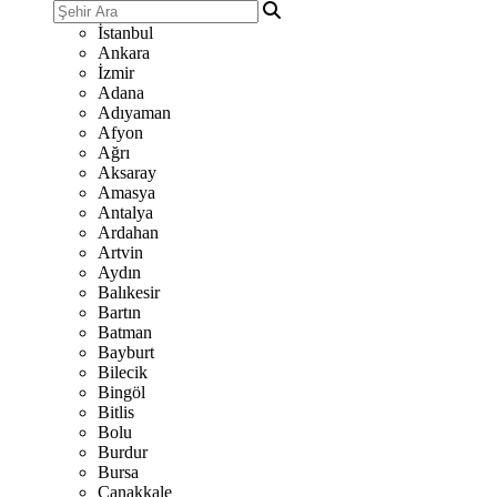
İstanbul
Ankara
İzmir
Adana
Adıyaman
Afyon
Ağrı
Aksaray
Amasya
Antalya
Ardahan
Artvin
Aydın
Balıkesir
Bartın
Batman
Bayburt
Bilecik
Bingöl
Bitlis
Bolu
Burdur
Bursa
Çanakkale