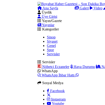
Ana Sayfa
Arama
Galeri
Video
Üyelik
Üye Girişi
Yayın/Gazete
Yayınlar
Kategoriler
Sinop
Siyaset
Genel
Spor
Servisler
Servisler
Nöbetçi Eczaneler
Hava Durumu
Na
WhatsApp
WhatsApp İhbar Hattı
Sosyal Medya
Facebook
Instagram
Youtube