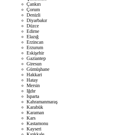
Çankırı
Çorum
Denizli
Diyarbakır
Düzce
Edirne
Elazığ
Erzincan
Erzurum
Eskişehir
Gaziantep
Giresun
Gümüşhane
Hakkari
Hatay
Mersin
Iğdır
Isparta
Kahramanmaraş
Karabük
Karaman
Kars
Kastamonu
Kayseri
Kırıkkale