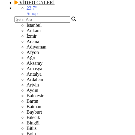
VİDEO
GALERİ
23.7
°
Sinop
İstanbul
Ankara
İzmir
Adana
Adıyaman
Afyon
Ağrı
Aksaray
Amasya
Antalya
Ardahan
Artvin
Aydın
Balıkesir
Bartın
Batman
Bayburt
Bilecik
Bingöl
Bitlis
Bolu