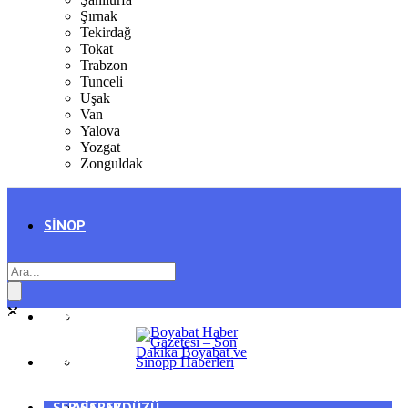
Şırnak
Tekirdağ
Tokat
Trabzon
Tunceli
Uşak
Van
Yalova
Yozgat
Zonguldak
SINOP
SIYASET
BOYABAT
GENEL
DURAĞAN
SPOR
AYANCIK
SERVISLER
SARAYDÜZÜ