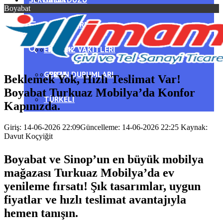
Boyabat
DIKMEN
HAVA DURUMU
ERFELEK
NAMAZ VAKITLERI
GERZE
PUAN DURUMLARI
Beklemek Yok, Hızlı Teslimat Var!
Boyabat Turkuaz Mobilya’da Konfor
TÜRKELI
Kapınızda.
Giriş: 14-06-2026 22:09
Güncelleme: 14-06-2026 22:25
Kaynak:
Davut Koçyiğit
Boyabat ve Sinop’un en büyük mobilya
mağazası Turkuaz Mobilya’da ev
yenileme fırsatı! Şık tasarımlar, uygun
fiyatlar ve hızlı teslimat avantajıyla
hemen tanışın.