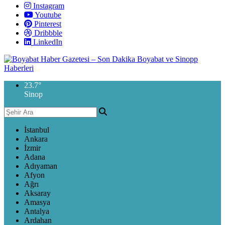
Instagram
Youtube
Pinterest
Dribbble
LinkedIn
23.7
°
Sinop
İstanbul
Ankara
İzmir
Adana
Adıyaman
Afyon
Ağrı
Aksaray
Amasya
Antalya
Ardahan