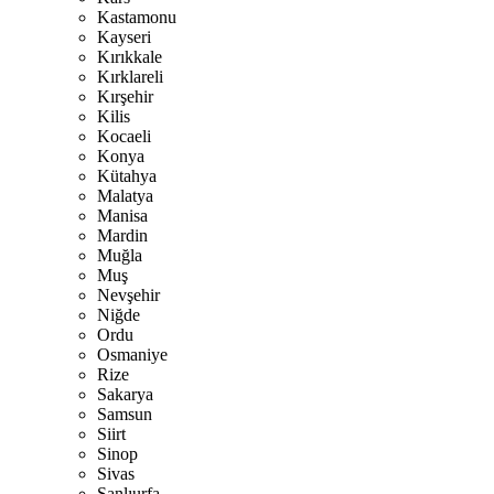
Kastamonu
Kayseri
Kırıkkale
Kırklareli
Kırşehir
Kilis
Kocaeli
Konya
Kütahya
Malatya
Manisa
Mardin
Muğla
Muş
Nevşehir
Niğde
Ordu
Osmaniye
Rize
Sakarya
Samsun
Siirt
Sinop
Sivas
Şanlıurfa