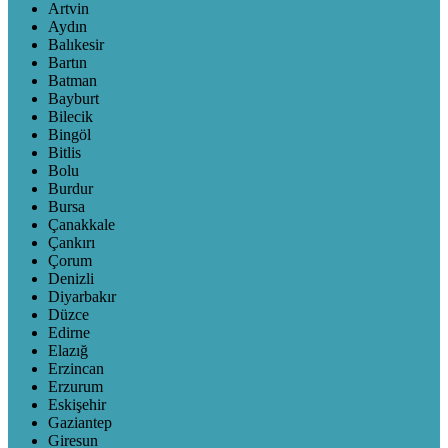
Artvin
Aydın
Balıkesir
Bartın
Batman
Bayburt
Bilecik
Bingöl
Bitlis
Bolu
Burdur
Bursa
Çanakkale
Çankırı
Çorum
Denizli
Diyarbakır
Düzce
Edirne
Elazığ
Erzincan
Erzurum
Eskişehir
Gaziantep
Giresun