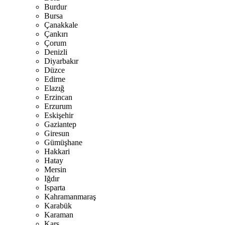
Burdur
Bursa
Çanakkale
Çankırı
Çorum
Denizli
Diyarbakır
Düzce
Edirne
Elazığ
Erzincan
Erzurum
Eskişehir
Gaziantep
Giresun
Gümüşhane
Hakkari
Hatay
Mersin
Iğdır
Isparta
Kahramanmaraş
Karabük
Karaman
Kars