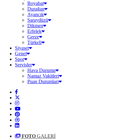
Boyabat
Durağan
Ayancık
Saraydüzü
Dikmen
Erfelek
Gerze
Türkeli
Siyaset
Genel
Spor
Servisler
Hava Durumu
Namaz Vakitleri
Puan Durumları
FOTO
GALERİ