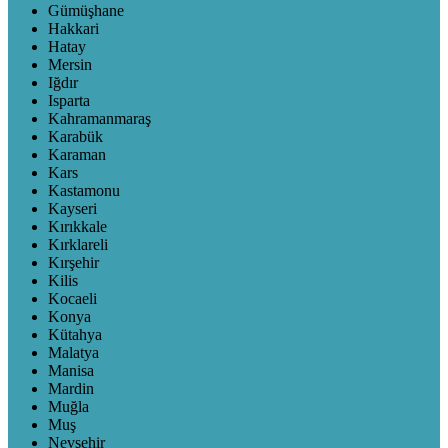
Gümüşhane
Hakkari
Hatay
Mersin
Iğdır
Isparta
Kahramanmaraş
Karabük
Karaman
Kars
Kastamonu
Kayseri
Kırıkkale
Kırklareli
Kırşehir
Kilis
Kocaeli
Konya
Kütahya
Malatya
Manisa
Mardin
Muğla
Muş
Nevşehir