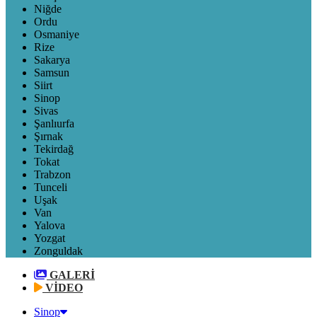
Niğde
Ordu
Osmaniye
Rize
Sakarya
Samsun
Siirt
Sinop
Sivas
Şanlıurfa
Şırnak
Tekirdağ
Tokat
Trabzon
Tunceli
Uşak
Van
Yalova
Yozgat
Zonguldak
GALERİ
VİDEO
Sinop