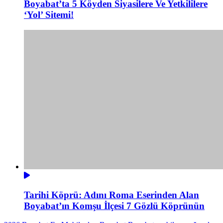
Boyabat’ta 5 Köyden Siyasilere Ve Yetkililere
‘Yol’ Sitemi!
Tarihi Köprü: Adını Roma Eserinden Alan
Boyabat’ın Komşu İlçesi 7 Gözlü Köprünün