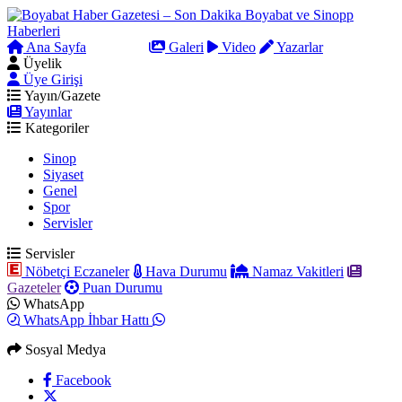
Ana Sayfa
Arama
Galeri
Video
Yazarlar
Üyelik
Üye Girişi
Yayın/Gazete
Yayınlar
Kategoriler
Sinop
Siyaset
Genel
Spor
Servisler
Servisler
Nöbetçi Eczaneler
Hava Durumu
Namaz Vakitleri
Gazeteler
Puan Durumu
WhatsApp
WhatsApp İhbar Hattı
Sosyal Medya
Facebook