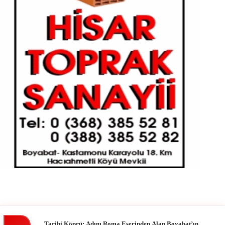
Tarihi Köprü: Adını Roma Eserinden Alan Boyabat’ın