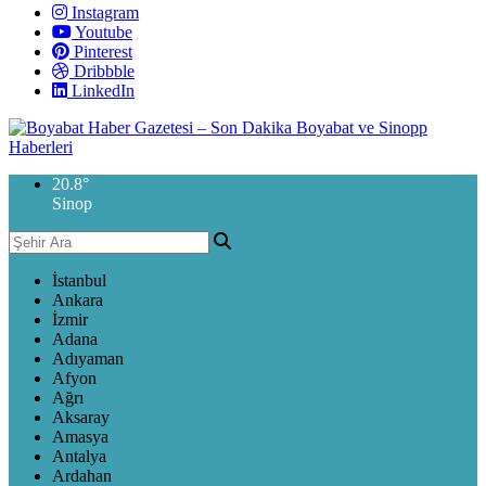
Instagram
Youtube
Pinterest
Dribbble
LinkedIn
20.8
°
Sinop
İstanbul
Ankara
İzmir
Adana
Adıyaman
Afyon
Ağrı
Aksaray
Amasya
Antalya
Ardahan