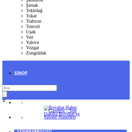
Şırnak
Tekirdağ
Tokat
Trabzon
Tunceli
Uşak
Van
Yalova
Yozgat
Zonguldak
SINOP
SIYASET
BOYABAT
GENEL
DURAĞAN
SPOR
AYANCIK
SERVISLER
SARAYDÜZÜ