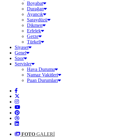
Boyabat
Durağan
Ayancık
Saraydüzü
Dikmen
Erfelek
Gerze
Türkeli
Siyaset
Genel
Spor
Servisler
Hava Durumu
Namaz Vakitleri
Puan Durumları
FOTO
GALERİ