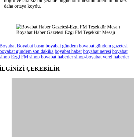
doğru ve tarafsız bir şekilde bilgilendirilmesinin önemini bir kez
daha ortaya koydu.
Boyabat Haber Gazetesi-Ezgi FM Teşekkür Mesajı
Boyabat
Boyabat basın
boyabat gündem
boyabat gündem gazetesi
boyabat gündem son dakika
boyabat haber
boyabat neresi
boyabat
sinop
Ezgi FM
sinop boyabat haberler
sinop-boyabat
yerel haberler
İLGİNİZİ
ÇEKEBİLİR