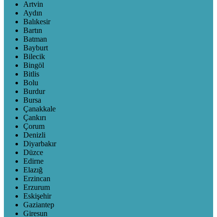
Artvin
Aydın
Balıkesir
Bartın
Batman
Bayburt
Bilecik
Bingöl
Bitlis
Bolu
Burdur
Bursa
Çanakkale
Çankırı
Çorum
Denizli
Diyarbakır
Düzce
Edirne
Elazığ
Erzincan
Erzurum
Eskişehir
Gaziantep
Giresun