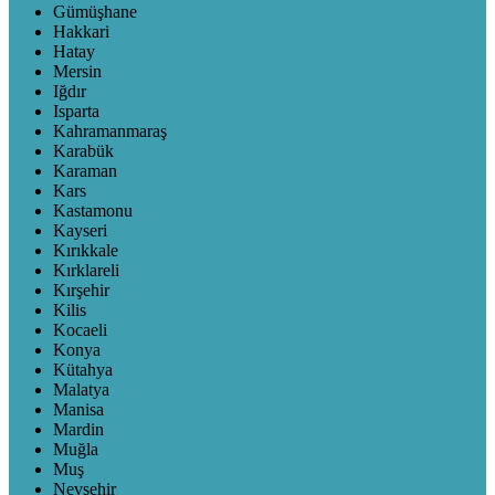
Gümüşhane
Hakkari
Hatay
Mersin
Iğdır
Isparta
Kahramanmaraş
Karabük
Karaman
Kars
Kastamonu
Kayseri
Kırıkkale
Kırklareli
Kırşehir
Kilis
Kocaeli
Konya
Kütahya
Malatya
Manisa
Mardin
Muğla
Muş
Nevşehir