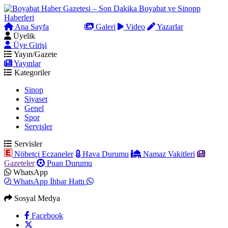
Ana Sayfa
Arama
Galeri
Video
Yazarlar
Üyelik
Üye Girişi
Yayın/Gazete
Yayınlar
Kategoriler
Sinop
Siyaset
Genel
Spor
Servisler
Servisler
Nöbetçi Eczaneler
Hava Durumu
Namaz Vakitleri
Gazeteler
Puan Durumu
WhatsApp
WhatsApp İhbar Hattı
Sosyal Medya
Facebook