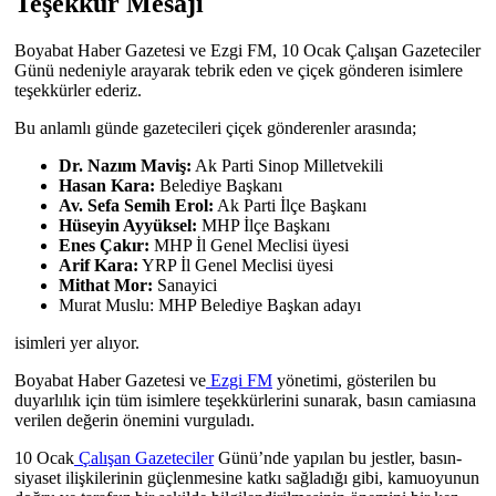
Teşekkür Mesajı
Boyabat Haber Gazetesi ve Ezgi FM, 10 Ocak Çalışan Gazeteciler
Günü nedeniyle arayarak tebrik eden ve çiçek gönderen isimlere
teşekkürler ederiz.
Bu anlamlı günde gazetecileri çiçek gönderenler arasında;
Dr. Nazım Maviş:
Ak Parti Sinop Milletvekili
Hasan Kara:
Belediye Başkanı
Av. Sefa Semih Erol:
Ak Parti İlçe Başkanı
Hüseyin Ayyüksel:
MHP İlçe Başkanı
Enes Çakır:
MHP İl Genel Meclisi üyesi
Arif Kara:
YRP İl Genel Meclisi üyesi
Mithat Mor:
Sanayici
Murat Muslu: MHP Belediye Başkan adayı
isimleri yer alıyor.
Boyabat Haber Gazetesi ve
Ezgi FM
yönetimi, gösterilen bu
duyarlılık için tüm isimlere teşekkürlerini sunarak, basın camiasına
verilen değerin önemini vurguladı.
10 Ocak
Çalışan Gazeteciler
Günü’nde yapılan bu jestler, basın-
siyaset ilişkilerinin güçlenmesine katkı sağladığı gibi, kamuoyunun