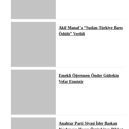
Akif Manaf’a “Sudan-Türkiye Barış
Ödülü” Verildi
Emekli Öğretmen Ônder Gültekin
Vefat Etmiştir
Anahtar Parti Siyasi İşler Başkan