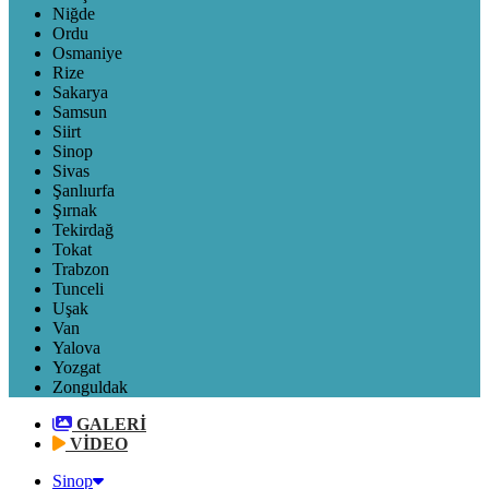
Niğde
Ordu
Osmaniye
Rize
Sakarya
Samsun
Siirt
Sinop
Sivas
Şanlıurfa
Şırnak
Tekirdağ
Tokat
Trabzon
Tunceli
Uşak
Van
Yalova
Yozgat
Zonguldak
GALERİ
VİDEO
Sinop