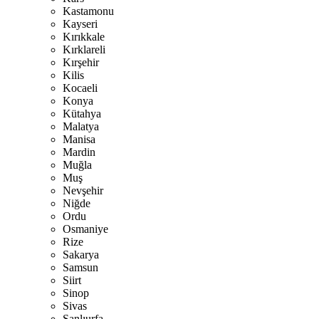
Kastamonu
Kayseri
Kırıkkale
Kırklareli
Kırşehir
Kilis
Kocaeli
Konya
Kütahya
Malatya
Manisa
Mardin
Muğla
Muş
Nevşehir
Niğde
Ordu
Osmaniye
Rize
Sakarya
Samsun
Siirt
Sinop
Sivas
Şanlıurfa