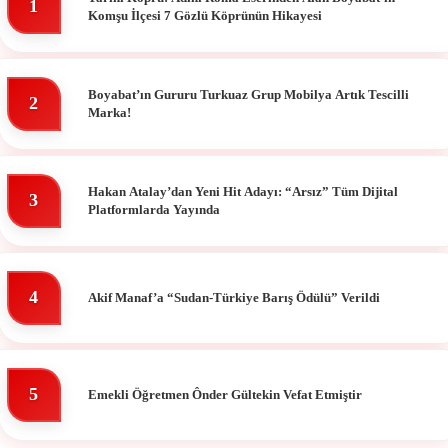
1
Komşu İlçesi 7 Gözlü Köprünün Hikayesi
Boyabat’ın Gururu Turkuaz Grup Mobilya Artık Tescilli
2
Marka!
Hakan Atalay’dan Yeni Hit Adayı: “Arsız” Tüm Dijital
3
Platformlarda Yayında
4
Akif Manaf’a “Sudan-Türkiye Barış Ödülü” Verildi
5
Emekli Öğretmen Ônder Gültekin Vefat Etmiştir