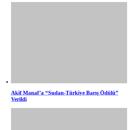
Akif Manaf’a “Sudan-Türkiye Barış Ödülü”
Verildi