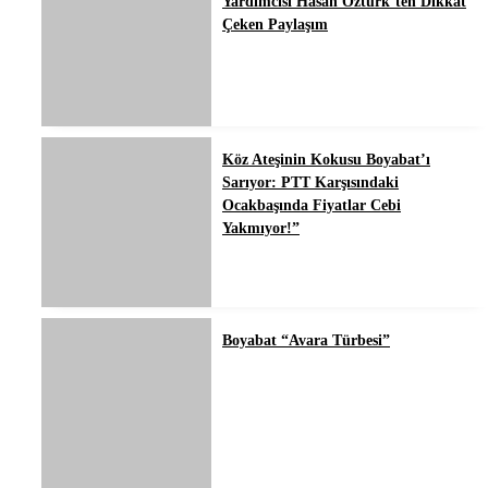
Yardımcısı Hasan Öztürk’ten Dikkat
Çeken Paylaşım
Köz Ateşinin Kokusu Boyabat’ı
Sarıyor: PTT Karşısındaki
Ocakbaşında Fiyatlar Cebi
Yakmıyor!”
Boyabat “Avara Türbesi”