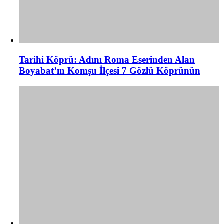
Tarihi Köprü: Adını Roma Eserinden Alan
Boyabat’ın Komşu İlçesi 7 Gözlü Köprünün