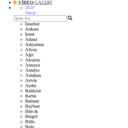
VİDEO
GALERİ
20.8
°
Sinop
İstanbul
Ankara
İzmir
Adana
Adıyaman
Afyon
Ağrı
Aksaray
Amasya
Antalya
Ardahan
Artvin
Aydın
Balıkesir
Bartın
Batman
Bayburt
Bilecik
Bingöl
Bitlis
Bolu