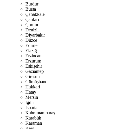
Burdur
Bursa
Çanakkale
Çankırı
Çorum
Denizli
Diyarbakır
Düzce
Edirne
Elazığ
Erzincan
Erzurum
Eskişehir
Gaziantep
Giresun
Gümüşhane
Hakkari
Hatay
Mersin
Iğdır
Isparta
Kahramanmaraş
Karabük
Karaman
Kars