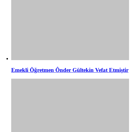
Emekli Öğretmen Ônder Gültekin Vefat Etmiştir