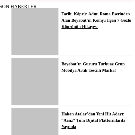
SON HABERLER
Tarihi Köprü: Adını Roma Eserinden
Alan Boyabat’ın Komşu İlçesi 7 Gözlü
Köprünün Hikayesi
Boyabat’ın Gururu Turkuaz Grup
Mobilya Artık Tescilli Marka!
Hakan Atalay’dan Yeni Hit Adayı:
“Arsız” Tüm Dijital Platformlarda
Yayında