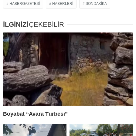
HABERGAZETESI
HABERLERI
SONDAKIKA
İLGİNİZİ
ÇEKEBİLİR
Boyabat “Avara Türbesi”