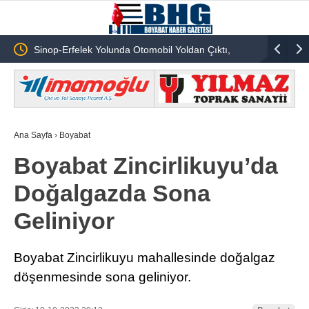
Sinop-Erfelek Yolunda Otomobil Yoldan Çıktı,
Sinop’ta S
Sürücü Yaralandı!
Örgütleri 
Ana Sayfa
›
Boyabat
Boyabat Zincirlikuyu’da
Doğalgazda Sona
Geliniyor
Boyabat Zincirlikuyu mahallesinde doğalgaz
döşenmesinde sona geliniyor.