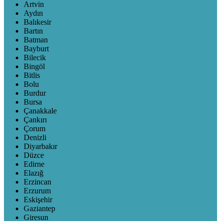
Artvin
Aydın
Balıkesir
Bartın
Batman
Bayburt
Bilecik
Bingöl
Bitlis
Bolu
Burdur
Bursa
Çanakkale
Çankırı
Çorum
Denizli
Diyarbakır
Düzce
Edirne
Elazığ
Erzincan
Erzurum
Eskişehir
Gaziantep
Giresun