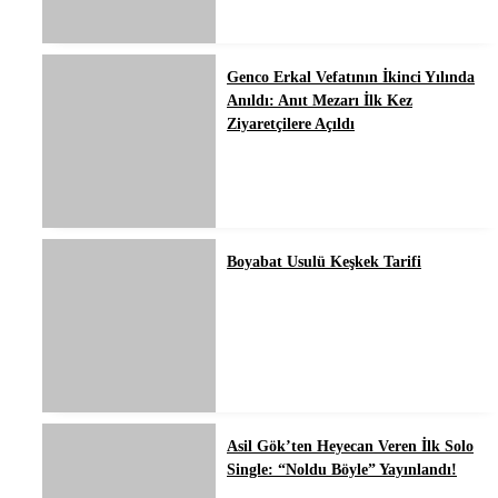
Genco Erkal Vefatının İkinci Yılında
Anıldı: Anıt Mezarı İlk Kez
Ziyaretçilere Açıldı
Boyabat Usulü Keşkek Tarifi
Asil Gök’ten Heyecan Veren İlk Solo
Single: “Noldu Böyle” Yayınlandı!