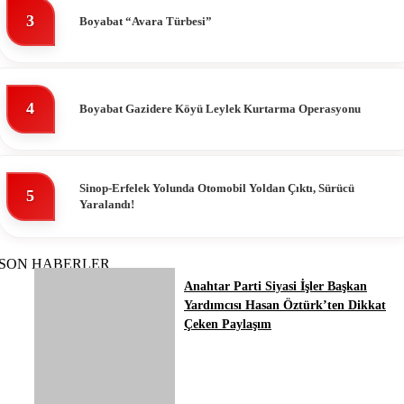
3
Boyabat “Avara Türbesi”
4
Boyabat Gazidere Köyü Leylek Kurtarma Operasyonu
Sinop-Erfelek Yolunda Otomobil Yoldan Çıktı, Sürücü
5
Yaralandı!
SON HABERLER
Anahtar Parti Siyasi İşler Başkan
Yardımcısı Hasan Öztürk’ten Dikkat
Çeken Paylaşım