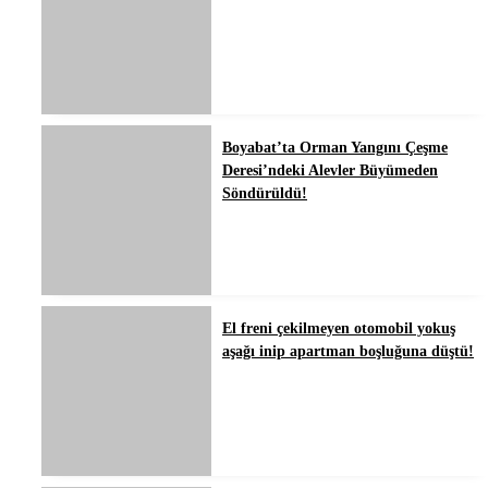
Boyabat’ta Orman Yangını Çeşme
Deresi’ndeki Alevler Büyümeden
Söndürüldü!
El freni çekilmeyen otomobil yokuş
aşağı inip apartman boşluğuna düştü!