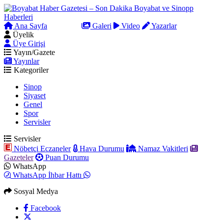
Ana Sayfa
Arama
Galeri
Video
Yazarlar
Üyelik
Üye Girişi
Yayın/Gazete
Yayınlar
Kategoriler
Sinop
Siyaset
Genel
Spor
Servisler
Servisler
Nöbetçi Eczaneler
Hava Durumu
Namaz Vakitleri
Gazeteler
Puan Durumu
WhatsApp
WhatsApp İhbar Hattı
Sosyal Medya
Facebook