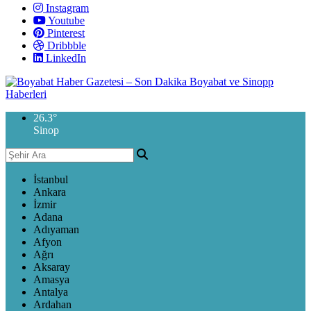
Instagram
Youtube
Pinterest
Dribbble
LinkedIn
26.3
°
Sinop
İstanbul
Ankara
İzmir
Adana
Adıyaman
Afyon
Ağrı
Aksaray
Amasya
Antalya
Ardahan