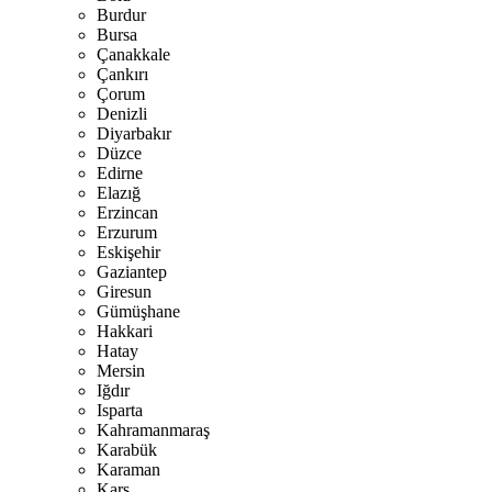
Burdur
Bursa
Çanakkale
Çankırı
Çorum
Denizli
Diyarbakır
Düzce
Edirne
Elazığ
Erzincan
Erzurum
Eskişehir
Gaziantep
Giresun
Gümüşhane
Hakkari
Hatay
Mersin
Iğdır
Isparta
Kahramanmaraş
Karabük
Karaman
Kars