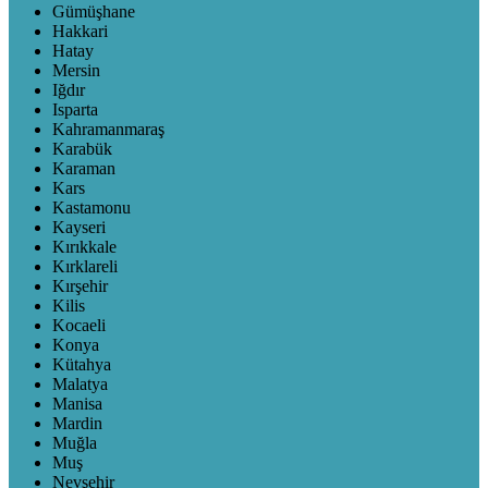
Gümüşhane
Hakkari
Hatay
Mersin
Iğdır
Isparta
Kahramanmaraş
Karabük
Karaman
Kars
Kastamonu
Kayseri
Kırıkkale
Kırklareli
Kırşehir
Kilis
Kocaeli
Konya
Kütahya
Malatya
Manisa
Mardin
Muğla
Muş
Nevşehir