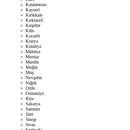
Kastamonu
Kayseri
Kırıkkale
Kırklareli
Kırşehir
Kilis
Kocaeli
Konya
Kütahya
Malatya
Manisa
Mardin
Muğla
Muş
Nevşehir
Niğde
Ordu
Osmaniye
Rize
Sakarya
Samsun
Siirt
Sinop
Sivas
Şanlıurfa