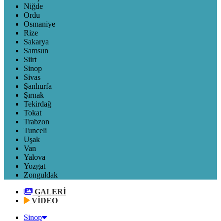
Niğde
Ordu
Osmaniye
Rize
Sakarya
Samsun
Siirt
Sinop
Sivas
Şanlıurfa
Şırnak
Tekirdağ
Tokat
Trabzon
Tunceli
Uşak
Van
Yalova
Yozgat
Zonguldak
GALERİ
VİDEO
Sinop