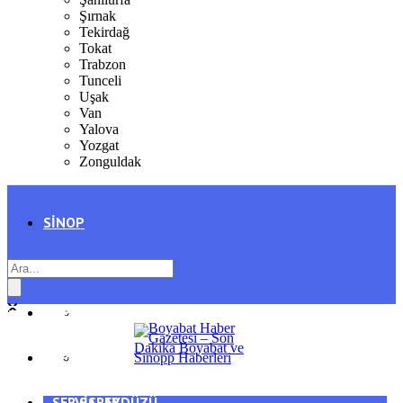
Şırnak
Tekirdağ
Tokat
Trabzon
Tunceli
Uşak
Van
Yalova
Yozgat
Zonguldak
SINOP
SIYASET
BOYABAT
GENEL
DURAĞAN
SPOR
AYANCIK
SERVISLER
SARAYDÜZÜ