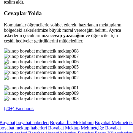
teslim aldı.
Cevaplar Yolda
Komutanlar öğrencilerle sohbet ederek, hazırlanan mektupların
bölgedeki askerlerimize büyük moral vereceğini belirtti. Ayrıca
askerlerin çocuklarımıza
cevap yazacağını
ve öğrenciler için
çeşitli hediyeler getirdiklerini müjdelediler.
(20+) Facebook
Boyabat
boyabat haberleri
Boyabat İlk Mektubum
Boyabat Mehmetçik
boyabat mektup haberleri
Boyabat Mektup Mehmetçiğe
Boyabat