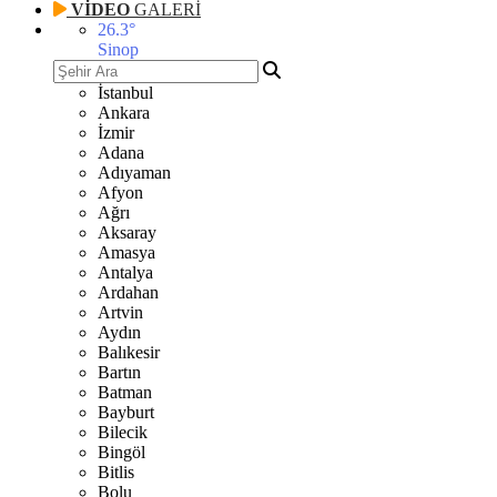
VİDEO
GALERİ
26.3
°
Sinop
İstanbul
Ankara
İzmir
Adana
Adıyaman
Afyon
Ağrı
Aksaray
Amasya
Antalya
Ardahan
Artvin
Aydın
Balıkesir
Bartın
Batman
Bayburt
Bilecik
Bingöl
Bitlis
Bolu