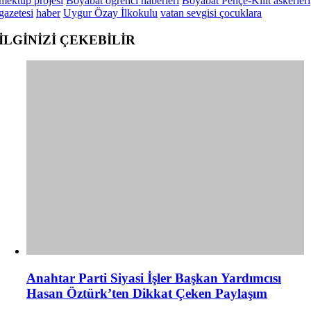
mektup projesi
Boyabat öğrenci haberleri
Boyabat Pençe-Kilit askerleri
gazetesi
haber
Uygur Özay İlkokulu
vatan sevgisi çocuklara
İLGİNİZİ
ÇEKEBİLİR
Anahtar Parti Siyasi İşler Başkan Yardımcısı
Hasan Öztürk’ten Dikkat Çeken Paylaşım