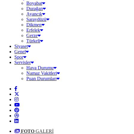
Boyabat
Durağan
Ayancık
Saraydüzü
Dikmen
Erfelek
Gerze
Türkeli
Siyaset
Genel
Spor
Servisler
Hava Durumu
Namaz Vakitleri
Puan Durumları
FOTO
GALERİ