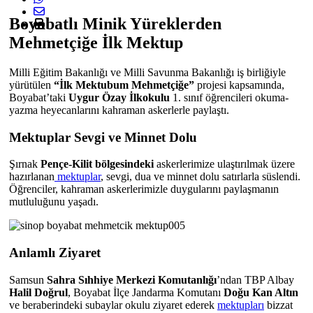
Boyabatlı Minik Yüreklerden
Mehmetçiğe İlk Mektup
Milli Eğitim Bakanlığı
ve
Milli Savunma Bakanlığı
iş birliğiyle
yürütülen
“İlk Mektubum Mehmetçiğe”
projesi kapsamında,
Boyabat’taki
Uygur Özay İlkokulu
1. sınıf öğrencileri okuma-
yazma heyecanlarını kahraman askerlerle paylaştı.
Mektuplar Sevgi ve Minnet Dolu
Şırnak
Pençe-Kilit bölgesindeki
askerlerimize ulaştırılmak üzere
hazırlanan
mektuplar
, sevgi, dua ve minnet dolu satırlarla süslendi.
Öğrenciler, kahraman askerlerimizle duygularını paylaşmanın
mutluluğunu yaşadı.
Anlamlı Ziyaret
Samsun
Sahra Sıhhiye Merkezi Komutanlığı
’ndan TBP Albay
Halil Doğrul
, Boyabat İlçe Jandarma Komutanı
Doğu Kan Altın
ve beraberindeki subaylar okulu ziyaret ederek
mektupları
bizzat