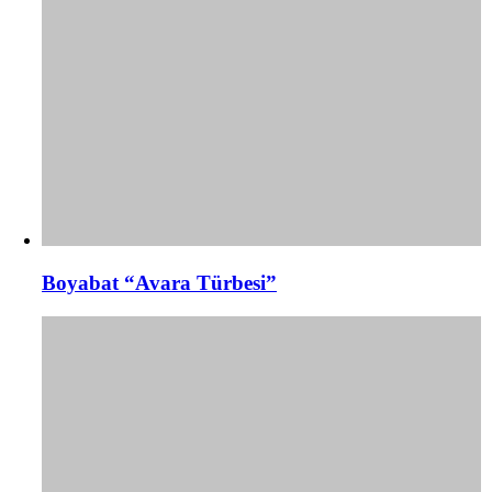
Boyabat “Avara Türbesi”