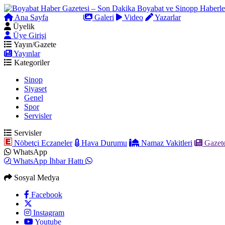
Ana Sayfa
Arama
Galeri
Video
Yazarlar
Üyelik
Üye Girişi
Yayın/Gazete
Yayınlar
Kategoriler
Sinop
Siyaset
Genel
Spor
Servisler
Servisler
Nöbetçi Eczaneler
Hava Durumu
Namaz Vakitleri
Gazete
WhatsApp
WhatsApp İhbar Hattı
Sosyal Medya
Facebook
Instagram
Youtube