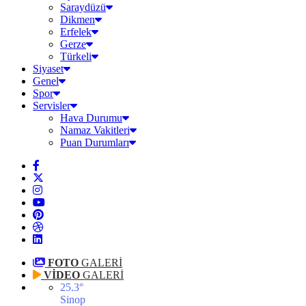
Saraydüzü
Dikmen
Erfelek
Gerze
Türkeli
Siyaset
Genel
Spor
Servisler
Hava Durumu
Namaz Vakitleri
Puan Durumları
FOTO
GALERİ
VİDEO
GALERİ
25.3
°
Sinop