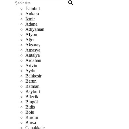
İstanbul
Ankara
İzmir
Adana
Adıyaman
Afyon
Ağrı
Aksaray
Amasya
Antalya
Ardahan
Artvin
Aydın
Balıkesir
Bartın
Batman
Bayburt
Bilecik
Bingöl
Bitlis
Bolu
Burdur
Bursa
Çanakkale