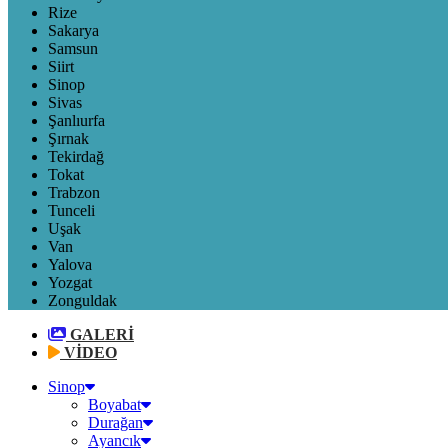
Rize
Sakarya
Samsun
Siirt
Sinop
Sivas
Şanlıurfa
Şırnak
Tekirdağ
Tokat
Trabzon
Tunceli
Uşak
Van
Yalova
Yozgat
Zonguldak
GALERİ
VİDEO
Sinop
Boyabat
Durağan
Ayancık