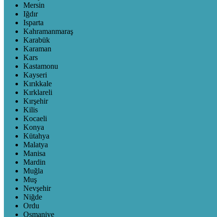
Mersin
Iğdır
Isparta
Kahramanmaraş
Karabük
Karaman
Kars
Kastamonu
Kayseri
Kırıkkale
Kırklareli
Kırşehir
Kilis
Kocaeli
Konya
Kütahya
Malatya
Manisa
Mardin
Muğla
Muş
Nevşehir
Niğde
Ordu
Osmaniye