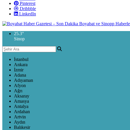
Pinterest
Dribbble
LinkedIn
25.3
°
Sinop
İstanbul
Ankara
İzmir
Adana
Adıyaman
Afyon
Ağrı
Aksaray
Amasya
Antalya
Ardahan
Artvin
Aydın
Balıkesir