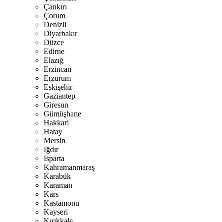
Çankırı
Çorum
Denizli
Diyarbakır
Düzce
Edirne
Elazığ
Erzincan
Erzurum
Eskişehir
Gaziantep
Giresun
Gümüşhane
Hakkari
Hatay
Mersin
Iğdır
Isparta
Kahramanmaraş
Karabük
Karaman
Kars
Kastamonu
Kayseri
Kırıkkale