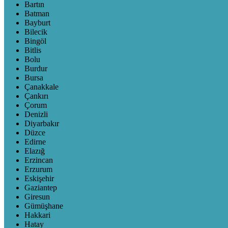
Bartın
Batman
Bayburt
Bilecik
Bingöl
Bitlis
Bolu
Burdur
Bursa
Çanakkale
Çankırı
Çorum
Denizli
Diyarbakır
Düzce
Edirne
Elazığ
Erzincan
Erzurum
Eskişehir
Gaziantep
Giresun
Gümüşhane
Hakkari
Hatay