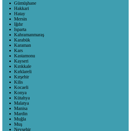
Gümüşhane
Hakkari
Hatay
Mersin
Iğdır
Isparta
Kahramanmaraş
Karabük
Karaman
Kars
Kastamonu
Kayseri
Kırıkkale
Kırklareli
Kırşehir
Kilis
Kocaeli
Konya
Kütahya
Malatya
Manisa
Mardin
Muğla
Muş
Nevşehir