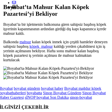
Boyabat’ta Mahsur Kalan Köpek
Pazartesi’yi Bekliyor
Boyabat’ta bir işletmenin balkonuna giren sahipsiz başıboş köpek
işyerinin kapanmasının ardından girdiği dış kapı kapanınca içerde
mahsur kaldı.
Balkonda
mahsur
kalan köpek inmek için çeşitli hamleler deneyen
sahipsiz başıboş
köpek mahsur
kaldığı yerden çıkabilmesi için iş
yerinin açılmasını bekliyor. Hafta sonu mahsur kalan başıboş
köpek pazartesi iş yerinin açılması ile mahsur kalmaktan
kurtulacak
Boyabat
boyabat gündem
boyabat haber
Boyabat mağdur köpek
boyabathaberleri
boyabatta
Sinop Boyabat Gündem
Sinop Boyabat
Haber Gazetesi
sİNOP boyabat Son Dakika
sinop-boyabat
İLGİNİZİ
ÇEKEBİLİR