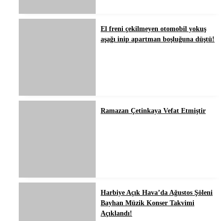
El freni çekilmeyen otomobil yokuş
aşağı inip apartman boşluğuna düştü!
Ramazan Çetinkaya Vefat Etmiştir
Harbiye Açık Hava’da Ağustos Şöleni
Bayhan Müzik Konser Takvimi
Açıklandı!