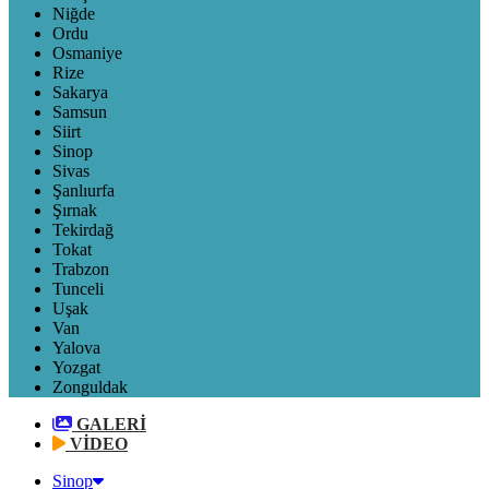
Niğde
Ordu
Osmaniye
Rize
Sakarya
Samsun
Siirt
Sinop
Sivas
Şanlıurfa
Şırnak
Tekirdağ
Tokat
Trabzon
Tunceli
Uşak
Van
Yalova
Yozgat
Zonguldak
GALERİ
VİDEO
Sinop