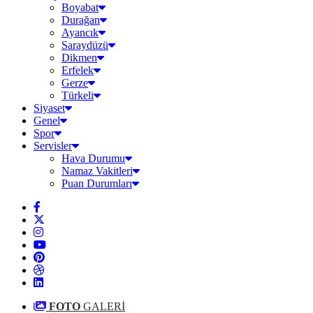
Boyabat
Durağan
Ayancık
Saraydüzü
Dikmen
Erfelek
Gerze
Türkeli
Siyaset
Genel
Spor
Servisler
Hava Durumu
Namaz Vakitleri
Puan Durumları
FOTO
GALERİ