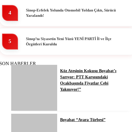
Sinop-Erfelek Yolunda Otomobil Yoldan Çıktı, Sürücü
4
Yaralandı!
Sinop’ta Siyasetin Yeni Yüzü YENİ PARTİ İl ve İlçe
5
Örgütleri Kuruldu
SON HABERLER
Köz Ateşinin Kokusu Boyabat’ı
Sarıyor: PTT Karşısındaki
Ocakbaşında Fiyatlar Cebi
Yakmıyor!”
Boyabat “Avara Türbesi”