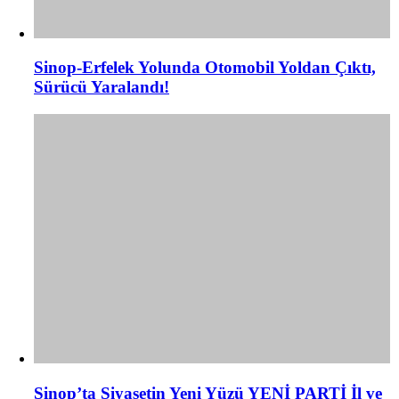
Sinop-Erfelek Yolunda Otomobil Yoldan Çıktı,
Sürücü Yaralandı!
Sinop’ta Siyasetin Yeni Yüzü YENİ PARTİ İl ve