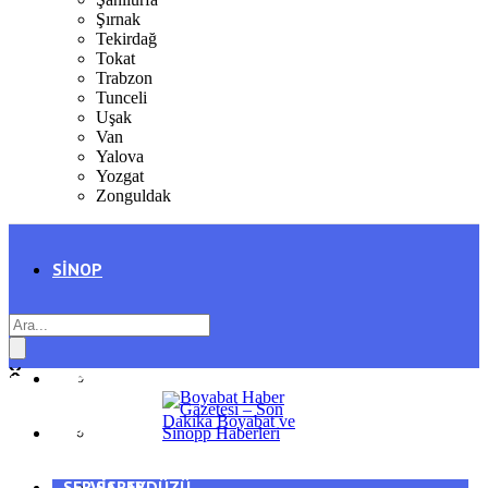
Şırnak
Tekirdağ
Tokat
Trabzon
Tunceli
Uşak
Van
Yalova
Yozgat
Zonguldak
SINOP
SIYASET
BOYABAT
GENEL
DURAĞAN
SPOR
AYANCIK
SERVISLER
SARAYDÜZÜ