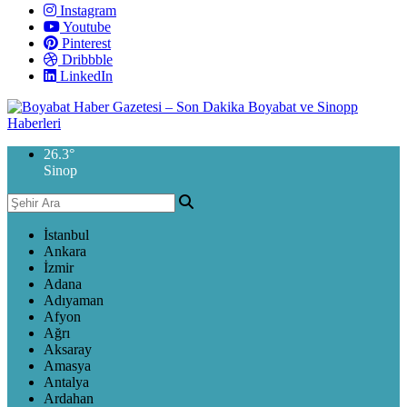
Instagram
Youtube
Pinterest
Dribbble
LinkedIn
26.3
°
Sinop
İstanbul
Ankara
İzmir
Adana
Adıyaman
Afyon
Ağrı
Aksaray
Amasya
Antalya
Ardahan