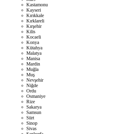
Kastamonu
Kayseri
Kırıkkale
Kırklareli
Kırşehir
Kilis
Kocaeli
Konya
Kütahya
Malatya
Manisa
Mardin
Muğla
Muş
Nevşehir
Niğde
Ordu
Osmaniye
Rize
Sakarya
Samsun
Siirt
Sinop
Sivas
Şanlıurfa