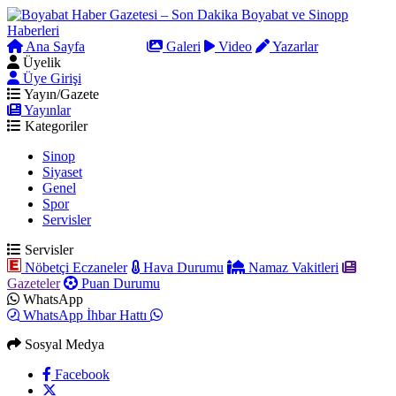
Ana Sayfa
Arama
Galeri
Video
Yazarlar
Üyelik
Üye Girişi
Yayın/Gazete
Yayınlar
Kategoriler
Sinop
Siyaset
Genel
Spor
Servisler
Servisler
Nöbetçi Eczaneler
Hava Durumu
Namaz Vakitleri
Gazeteler
Puan Durumu
WhatsApp
WhatsApp İhbar Hattı
Sosyal Medya
Facebook