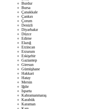
Burdur
Bursa
Çanakkale
Çankırı
Çorum
Denizli
Diyarbakır
Düzce
Edirne
Elazığ
Erzincan
Erzurum
Eskişehir
Gaziantep
Giresun
Gümüşhane
Hakkari
Hatay
Mersin
Iğdır
Isparta
Kahramanmaraş
Karabük
Karaman
Kars