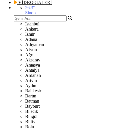
VİDEO
GALERİ
26.3
°
Sinop
İstanbul
Ankara
İzmir
Adana
Adıyaman
Afyon
Ağrı
Aksaray
Amasya
Antalya
Ardahan
Artvin
Aydın
Balıkesir
Bartın
Batman
Bayburt
Bilecik
Bingöl
Bitlis
Bolu