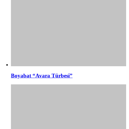
Boyabat “Avara Türbesi”