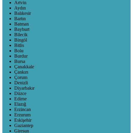
Artvin
Aydın
Balıkesir
Bartın
Batman
Bayburt
Bilecik
Bingöl
Bitlis
Bolu
Burdur
Bursa
Çanakkale
Çankırı
Çorum
Denizli
Diyarbakır
Düzce
Edirne
Elazığ
Erzincan
Erzurum
Eskişehir
Gaziantep
Giresun