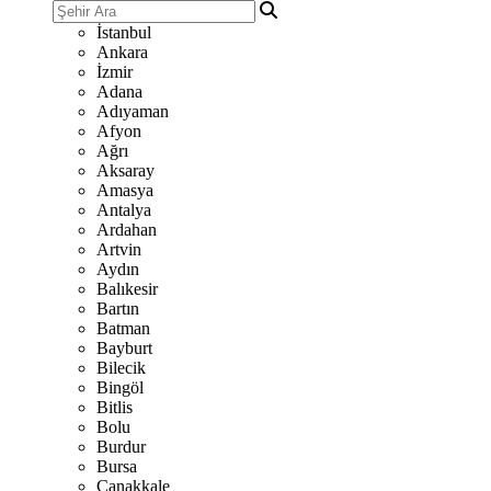
İstanbul
Ankara
İzmir
Adana
Adıyaman
Afyon
Ağrı
Aksaray
Amasya
Antalya
Ardahan
Artvin
Aydın
Balıkesir
Bartın
Batman
Bayburt
Bilecik
Bingöl
Bitlis
Bolu
Burdur
Bursa
Çanakkale