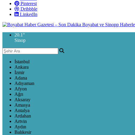
Pinterest
Dribbble
LinkedIn
20.1
°
Sinop
İstanbul
Ankara
İzmir
Adana
Adıyaman
Afyon
Ağrı
Aksaray
Amasya
Antalya
Ardahan
Artvin
Aydın
Balıkesir