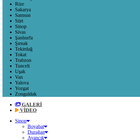
Rize
Sakarya
Samsun
Siirt
Sinop
Sivas
Şanlıurfa
Şırnak
Tekirdağ
Tokat
Trabzon
Tunceli
Uşak
Van
Yalova
Yozgat
Zonguldak
GALERİ
VİDEO
Sinop
Boyabat
Durağan
Ayancık