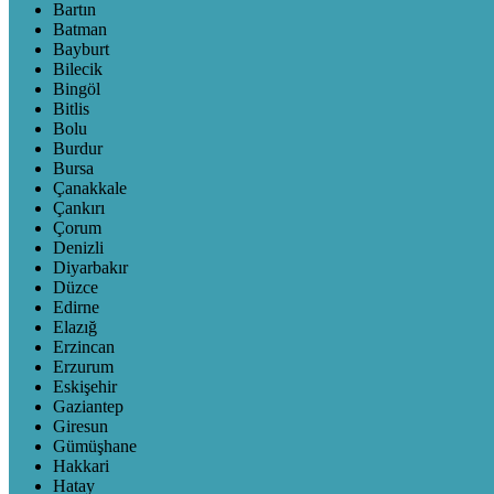
Bartın
Batman
Bayburt
Bilecik
Bingöl
Bitlis
Bolu
Burdur
Bursa
Çanakkale
Çankırı
Çorum
Denizli
Diyarbakır
Düzce
Edirne
Elazığ
Erzincan
Erzurum
Eskişehir
Gaziantep
Giresun
Gümüşhane
Hakkari
Hatay