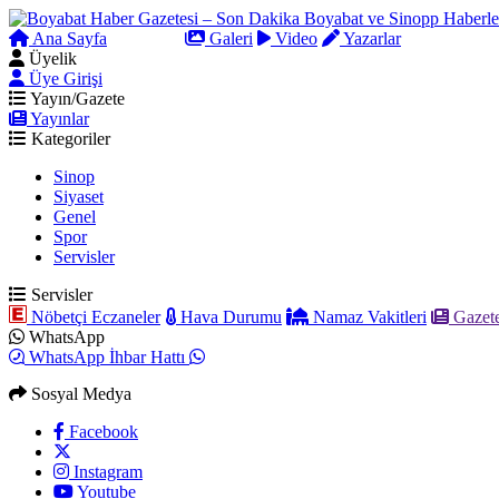
Ana Sayfa
Arama
Galeri
Video
Yazarlar
Üyelik
Üye Girişi
Yayın/Gazete
Yayınlar
Kategoriler
Sinop
Siyaset
Genel
Spor
Servisler
Servisler
Nöbetçi Eczaneler
Hava Durumu
Namaz Vakitleri
Gazete
WhatsApp
WhatsApp İhbar Hattı
Sosyal Medya
Facebook
Instagram
Youtube