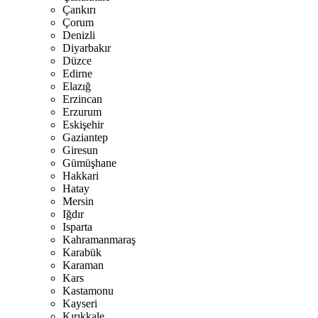
Çankırı
Çorum
Denizli
Diyarbakır
Düzce
Edirne
Elazığ
Erzincan
Erzurum
Eskişehir
Gaziantep
Giresun
Gümüşhane
Hakkari
Hatay
Mersin
Iğdır
Isparta
Kahramanmaraş
Karabük
Karaman
Kars
Kastamonu
Kayseri
Kırıkkale