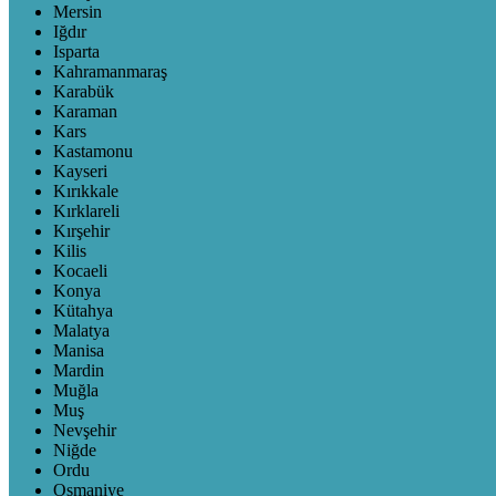
Mersin
Iğdır
Isparta
Kahramanmaraş
Karabük
Karaman
Kars
Kastamonu
Kayseri
Kırıkkale
Kırklareli
Kırşehir
Kilis
Kocaeli
Konya
Kütahya
Malatya
Manisa
Mardin
Muğla
Muş
Nevşehir
Niğde
Ordu
Osmaniye