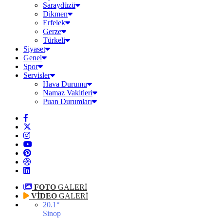
Saraydüzü
Dikmen
Erfelek
Gerze
Türkeli
Siyaset
Genel
Spor
Servisler
Hava Durumu
Namaz Vakitleri
Puan Durumları
FOTO
GALERİ
VİDEO
GALERİ
20.1
°
Sinop