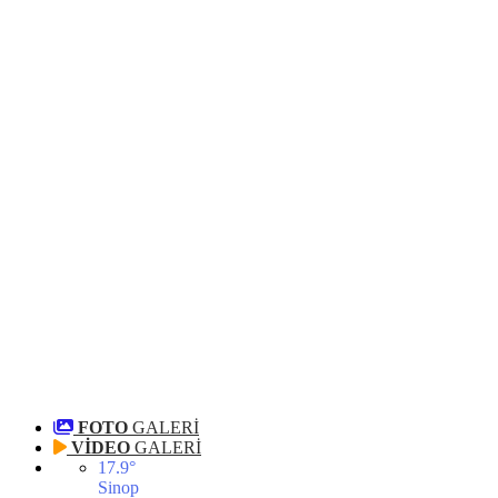
FOTO
GALERİ
VİDEO
GALERİ
17.9
°
Sinop