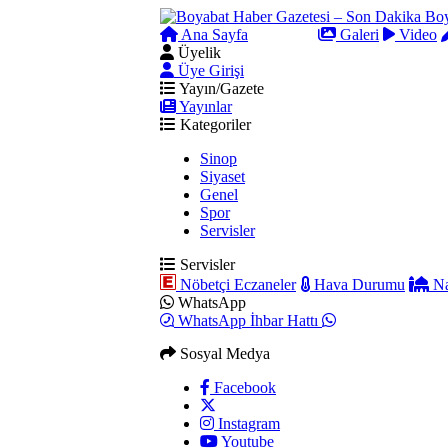
Ana Sayfa
Arama
Galeri
Video
Üyelik
Üye Girişi
Yayın/Gazete
Yayınlar
Kategoriler
Sinop
Siyaset
Genel
Spor
Servisler
Servisler
Nöbetçi Eczaneler
Hava Durumu
Na
WhatsApp
WhatsApp İhbar Hattı
Sosyal Medya
Facebook
Instagram
Youtube