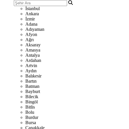
İstanbul
Ankara
İzmir
Adana
Adıyaman
Afyon
Ağrı
Aksaray
Amasya
Antalya
Ardahan
Artvin
Aydın
Balıkesir
Bartın
Batman
Bayburt
Bilecik
Bingöl
Bitlis
Bolu
Burdur
Bursa
Çanakkale