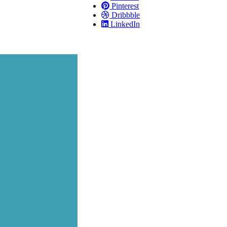
Pinterest
Dribbble
LinkedIn