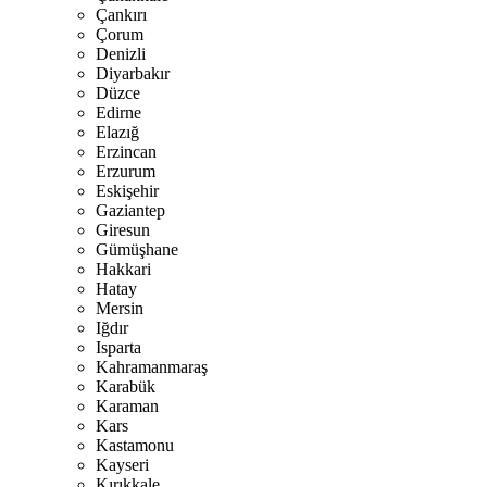
Çankırı
Çorum
Denizli
Diyarbakır
Düzce
Edirne
Elazığ
Erzincan
Erzurum
Eskişehir
Gaziantep
Giresun
Gümüşhane
Hakkari
Hatay
Mersin
Iğdır
Isparta
Kahramanmaraş
Karabük
Karaman
Kars
Kastamonu
Kayseri
Kırıkkale