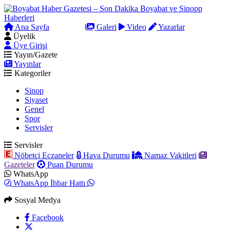
Ana Sayfa
Arama
Galeri
Video
Yazarlar
Üyelik
Üye Girişi
Yayın/Gazete
Yayınlar
Kategoriler
Sinop
Siyaset
Genel
Spor
Servisler
Servisler
Nöbetçi Eczaneler
Hava Durumu
Namaz Vakitleri
Gazeteler
Puan Durumu
WhatsApp
WhatsApp İhbar Hattı
Sosyal Medya
Facebook