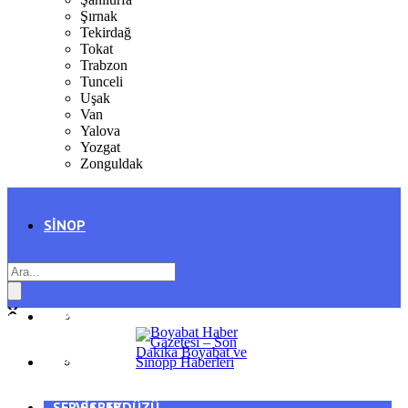
Şırnak
Tekirdağ
Tokat
Trabzon
Tunceli
Uşak
Van
Yalova
Yozgat
Zonguldak
SINOP
SIYASET
BOYABAT
GENEL
DURAĞAN
SPOR
AYANCIK
SERVISLER
SARAYDÜZÜ