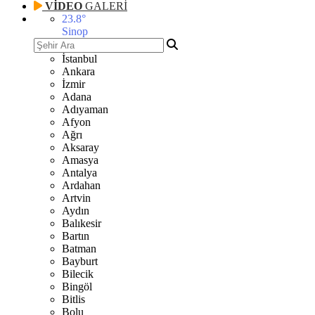
VİDEO
GALERİ
23.8
°
Sinop
İstanbul
Ankara
İzmir
Adana
Adıyaman
Afyon
Ağrı
Aksaray
Amasya
Antalya
Ardahan
Artvin
Aydın
Balıkesir
Bartın
Batman
Bayburt
Bilecik
Bingöl
Bitlis
Bolu