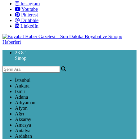
Instagram
Youtube
Pinterest
Dribbble
LinkedIn
23.8
°
Sinop
İstanbul
Ankara
İzmir
Adana
Adıyaman
Afyon
Ağrı
Aksaray
Amasya
Antalya
Ardahan