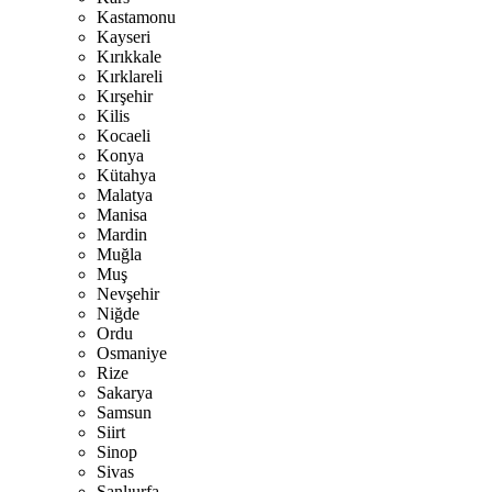
Kastamonu
Kayseri
Kırıkkale
Kırklareli
Kırşehir
Kilis
Kocaeli
Konya
Kütahya
Malatya
Manisa
Mardin
Muğla
Muş
Nevşehir
Niğde
Ordu
Osmaniye
Rize
Sakarya
Samsun
Siirt
Sinop
Sivas
Şanlıurfa