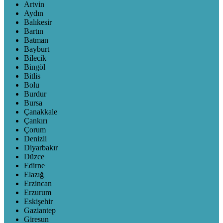
Artvin
Aydın
Balıkesir
Bartın
Batman
Bayburt
Bilecik
Bingöl
Bitlis
Bolu
Burdur
Bursa
Çanakkale
Çankırı
Çorum
Denizli
Diyarbakır
Düzce
Edirne
Elazığ
Erzincan
Erzurum
Eskişehir
Gaziantep
Giresun