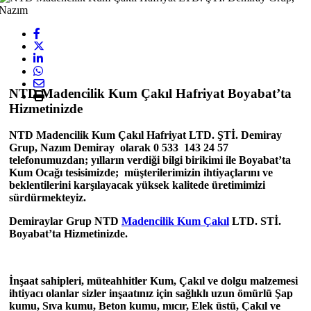
NTD Madencilik Kum Çakıl Hafriyat Boyabat’ta
Hizmetinizde
NTD Madencilik Kum Çakıl Hafriyat LTD. ŞTİ. Demiray
Grup, Nazım Demiray olarak 0 533 143 24 57
telefonumuzdan; yılların verdiği bilgi birikimi ile Boyabat’ta
Kum Ocağı tesisimizde; müşterilerimizin ihtiyaçlarını ve
beklentilerini karşılayacak yüksek kalitede üretimimizi
sürdürmekteyiz.
Demiraylar Grup NTD
Madencilik Kum Çakıl
LTD. STİ.
Boyabat’ta Hizmetinizde.
İnşaat sahipleri, müteahhitler Kum, Çakıl ve dolgu malzemesi
ihtiyacı olanlar sizler inşaatınız için sağlıklı uzun ömürlü Şap
kumu, Sıva kumu, Beton kumu, mıcır, Elek üstü, Çakıl ve