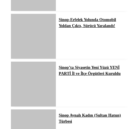
Sinop-Erfelek Yolunda Otomobil
Yoldan Çıktı, Sürücü Yaralandı!
Sinop’ta Siyasetin Yeni Yüzü YENİ
PARTİ İl ve İlçe Örgütleri Kuruldu
Sinop Aynalı Kadın (Sultan Hatun)
Türbesi