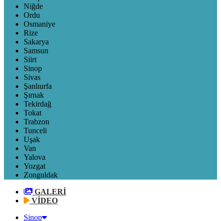
Niğde
Ordu
Osmaniye
Rize
Sakarya
Samsun
Siirt
Sinop
Sivas
Şanlıurfa
Şırnak
Tekirdağ
Tokat
Trabzon
Tunceli
Uşak
Van
Yalova
Yozgat
Zonguldak
GALERİ
VİDEO
Sinop