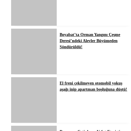
Boyabat’ta Orman Yangını Çeşme
Deresi’ndeki Alevler Büyümeden
Söndürüldü!
El freni çekilmeyen otomobil yokuş
aşağı inip apartman boşluğuna düştü!