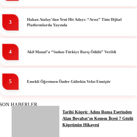
Hakan Atalay’dan Yeni Hit Adayı: “Arsız” Tüm Dijital
3
Platformlarda Yayında
4
Akif Manaf’a “Sudan-Türkiye Barış Ödülü” Verildi
5
Emekli Öğretmen Ônder Gültekin Vefat Etmiştir
SON HABERLER
Tarihi Köprü: Adını Roma Eserinden
Alan Boyabat’ın Komşu İlçesi 7 Gözlü
Köprünün Hikayesi