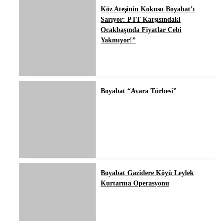
Köz Ateşinin Kokusu Boyabat’ı
Sarıyor: PTT Karşısındaki
Ocakbaşında Fiyatlar Cebi
Yakmıyor!”
Boyabat “Avara Türbesi”
Boyabat Gazidere Köyü Leylek
Kurtarma Operasyonu