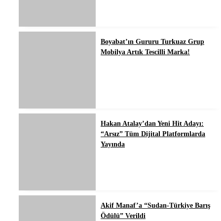
Boyabat’ın Gururu Turkuaz Grup
Mobilya Artık Tescilli Marka!
Hakan Atalay’dan Yeni Hit Adayı:
“Arsız” Tüm Dijital Platformlarda
Yayında
Akif Manaf’a “Sudan-Türkiye Barış
Ödülü” Verildi