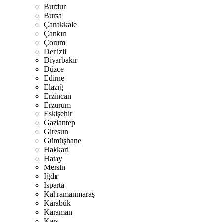
Burdur
Bursa
Çanakkale
Çankırı
Çorum
Denizli
Diyarbakır
Düzce
Edirne
Elazığ
Erzincan
Erzurum
Eskişehir
Gaziantep
Giresun
Gümüşhane
Hakkari
Hatay
Mersin
Iğdır
Isparta
Kahramanmaraş
Karabük
Karaman
Kars