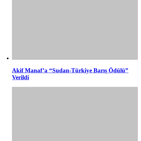
Akif Manaf’a “Sudan-Türkiye Barış Ödülü”
Verildi