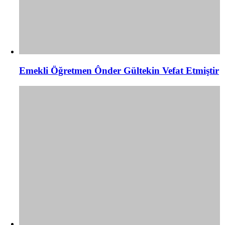
Emekli Öğretmen Ônder Gültekin Vefat Etmiştir