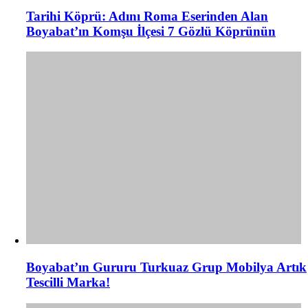
Tarihi Köprü: Adını Roma Eserinden Alan
Boyabat’ın Komşu İlçesi 7 Gözlü Köprünün
Boyabat’ın Gururu Turkuaz Grup Mobilya Artık
Tescilli Marka!