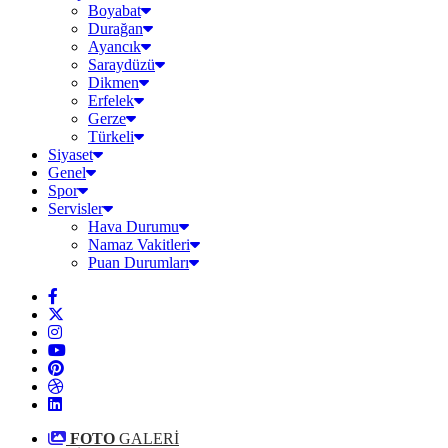
Boyabat
Durağan
Ayancık
Saraydüzü
Dikmen
Erfelek
Gerze
Türkeli
Siyaset
Genel
Spor
Servisler
Hava Durumu
Namaz Vakitleri
Puan Durumları
FOTO
GALERİ