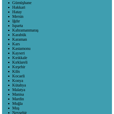
Gümüşhane
Hakkari
Hatay
Mersin
Iğdır
Isparta
Kahramanmaraş
Karabük
Karaman
Kars
Kastamonu
Kayseri
Kırıkkale
Kırklareli
Kırşehir
Kilis
Kocaeli
Konya
Kütahya
Malatya
Manisa
Mardin
Muğla
Muş
Nevşehir