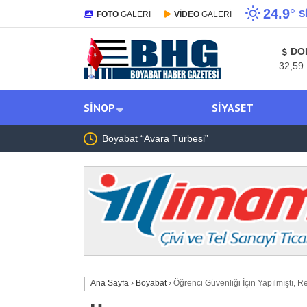
24.9
°
S
FOTO
GALERİ
VİDEO
GALERİ
DO
32,59
SINOP
SIYASET
şısındaki
Boyabat “Avara Türbesi”
Ana Sayfa
›
Boyabat
›
Öğrenci Güvenliği İçin Yapılmıştı,