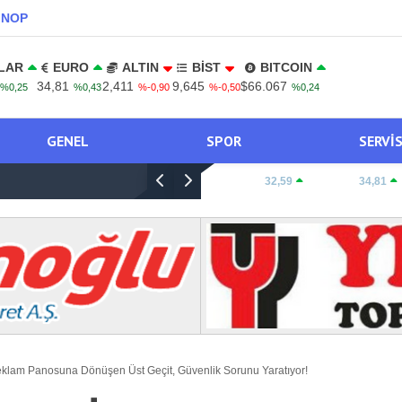
INOP
LAR
EURO
ALTIN
BİST
BITCOIN
34,81
2,411
9,645
$66.067
%0,25
%0,43
%-0,90
%-0,50
%0,24
GENEL
SPOR
SERVI
Boyabat Gazidere Köyü Leylek Kurtarma Ope
DOLAR:
32,59
EURO:
34,81
 Reklam Panosuna Dönüşen Üst Geçit, Güvenlik Sorunu Yaratıyor!