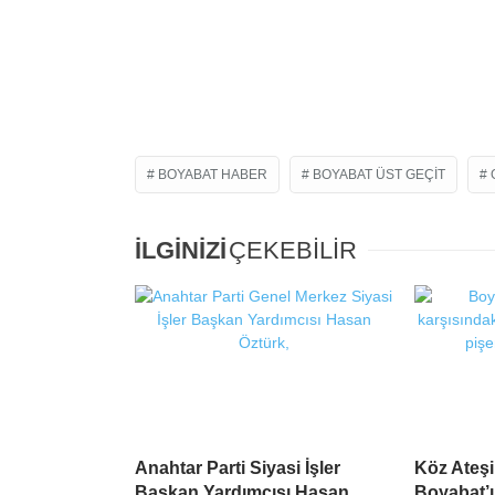
BOYABAT HABER
BOYABAT ÜST GEÇIT
İLGİNİZİ
ÇEKEBİLİR
Anahtar Parti Siyasi İşler
Köz Ateş
Başkan Yardımcısı Hasan
Boyabat’ı