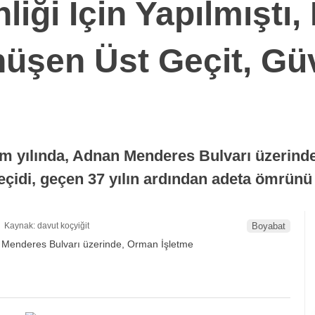
iği İçin Yapılmıştı
üşen Üst Geçit, Gü
im yılında, Adnan Menderes Bulvarı üzerin
 geçidi, geçen 37 yılın ardından adeta ömr
Kaynak: davut koçyiğit
Boyabat