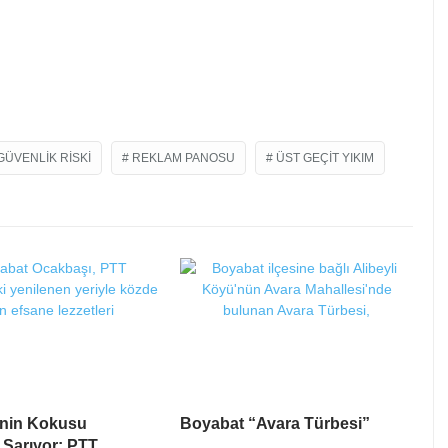
GÜVENLIK RISKI
REKLAM PANOSU
ÜST GEÇIT YIKIM
inin Kokusu
Boyabat “Avara Türbesi”
 Sarıyor: PTT