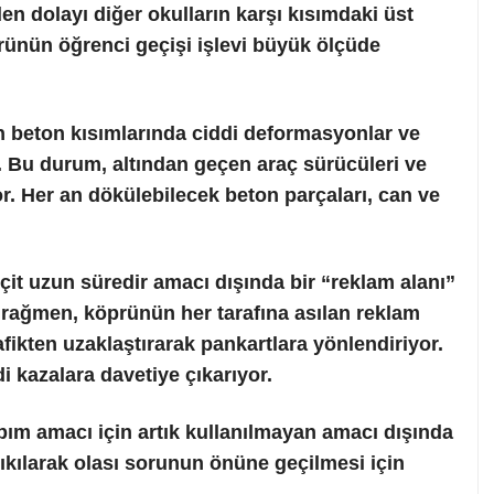
n dolayı diğer okulların karşı kısımdaki üst
prünün öğrenci geçişi işlevi büyük ölçüde
in beton kısımlarında ciddi deformasyonlar ve
Bu durum, altından geçen araç sürücüleri ve
or. Her an dökülebilecek beton parçaları, can ve
eçit uzun süredir amacı dışında bir “reklam alanı”
a rağmen, köprünün her tarafına asılan reklam
rafikten uzaklaştırarak pankartlara yönlendiriyor.
i kazalara davetiye çıkarıyor.
pım amacı için artık kullanılmayan amacı dışında
yıkılarak olası sorunun önüne geçilmesi için