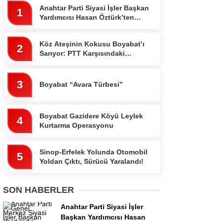
Anahtar Parti Siyasi İşler Başkan
1
Yardımcısı Hasan Öztürk’ten
Dikkat Çeken Paylaşım
Köz Ateşinin Kokusu Boyabat’ı
2
Sarıyor: PTT Karşısındaki
Ocakbaşında Fiyatlar Cebi
Yakmıyor!”
3
Boyabat “Avara Türbesi”
Boyabat Gazidere Köyü Leylek
4
Kurtarma Operasyonu
Sinop-Erfelek Yolunda Otomobil
5
Yoldan Çıktı, Sürücü Yaralandı!
SON HABERLER
Anahtar Parti Siyasi İşler
Başkan Yardımcısı Hasan